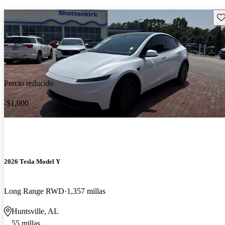
Gu
Precio reducido
-$1,000
2026 Tesla Model Y
Long Range RWD
1,357 millas
Huntsville, AL
55 millas