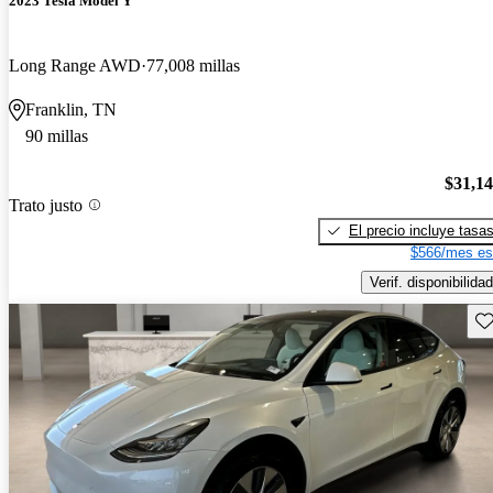
2023 Tesla Model Y
Long Range AWD
77,008 millas
Franklin, TN
90 millas
$31,1
Trato justo
El precio incluye tasa
$566/mes es
Verif. disponibilidad
Gu