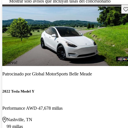
Mostrar solo avisos que incluyan tasas del concesionario
Gu
¡Nuevo!
Patrocinado por
Global MotorSports Belle Meade
2022 Tesla Model Y
Performance AWD
47,678 millas
Nashville, TN
99 millas