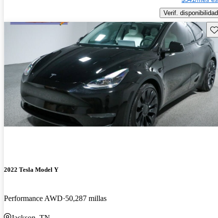
Verif. disponibilidad
Gu
2022 Tesla Model Y
Performance AWD
50,287 millas
Jackson, TN