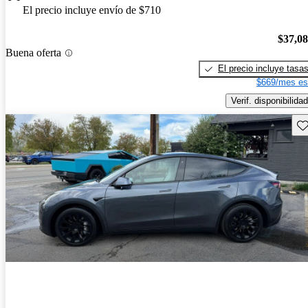
El precio incluye envío de $710
$37,0
Buena oferta
El precio incluye tasa
$669/mes es
Verif. disponibilidad
Gu