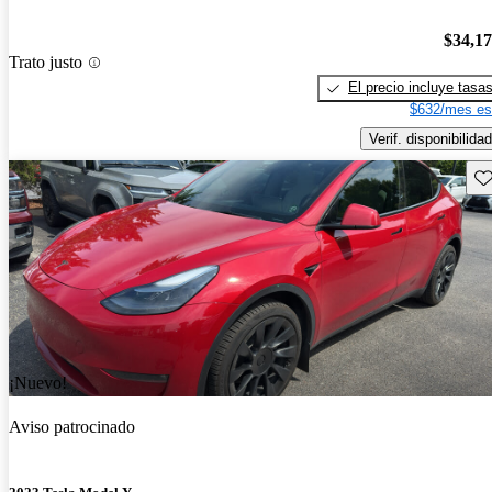
$34,1
Trato justo
El precio incluye tasa
$632/mes es
Verif. disponibilidad
Gu
¡Nuevo!
Aviso patrocinado