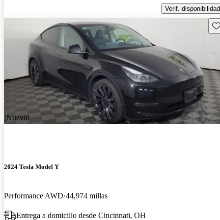
Verif. disponibilidad
Gu
¡Nuevo!
2024 Tesla Model Y
Performance AWD
44,974 millas
Entrega a domicilio desde Cincinnati, OH