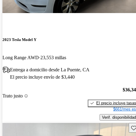
2023 Tesla Model Y
Long Range AWD
23,553 millas
Entrega a domicilio desde La Puente, CA
El precio incluye envío de $3,440
$36,3
Trato justo
El precio incluye tasa
$661/mes es
Verif. disponibilidad
Gu