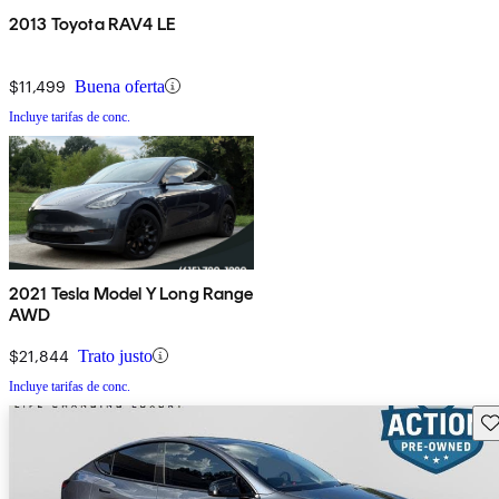
2013 Toyota RAV4 LE
$11,499
Buena oferta
Incluye tarifas de conc.
2021 Tesla Model Y Long Range
AWD
$21,844
Trato justo
Incluye tarifas de conc.
Gu