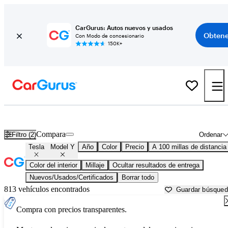
CarGurus: Autos nuevos y usados
Obtene
Con Modo de concesionario
150K+
Tesla Model Y usados en venta cerca de
Florence, AL
Compara
Filtro (2)
Ordenar
Tesla
Model Y
Año
Color
Precio
A 100 millas de distancia
Color del interior
Millaje
Ocultar resultados de entrega
Nuevos/Usados/Certificados
Borrar todo
813 vehículos encontrados
Guardar búsque
Compra con precios transparentes.