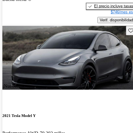
El precio incluye tasa
$746/mes es
Verif. disponibilidad
Gu
¡Nuevo!
2021 Tesla Model Y