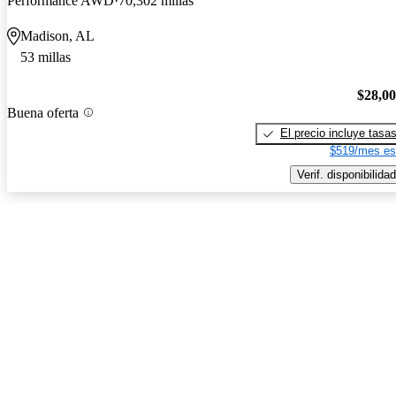
Performance AWD
70,302 millas
Madison, AL
53 millas
$28,0
Buena oferta
El precio incluye tasa
$519/mes es
Verif. disponibilidad