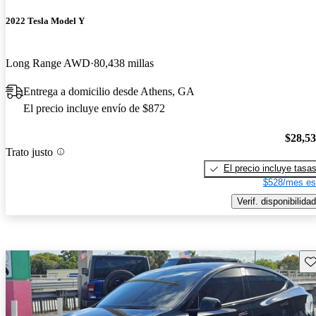
2022 Tesla Model Y
Long Range AWD
80,438 millas
Entrega a domicilio desde Athens, GA
El precio incluye envío de $872
$28,5
Trato justo
El precio incluye tasa
$528/mes es
Verif. disponibilidad
Gu