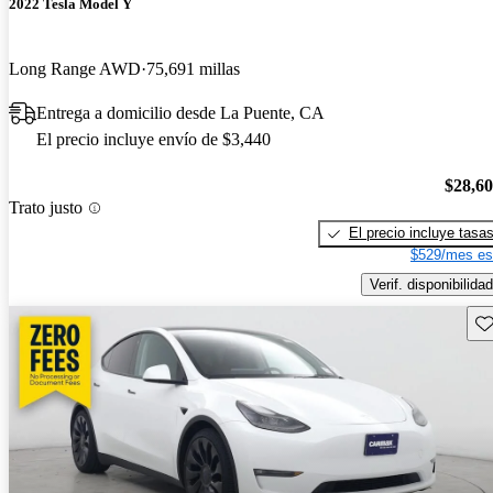
2022 Tesla Model Y
Long Range AWD
75,691 millas
Entrega a domicilio desde La Puente, CA
El precio incluye envío de $3,440
$28,6
Trato justo
El precio incluye tasa
$529/mes es
Verif. disponibilidad
Gu