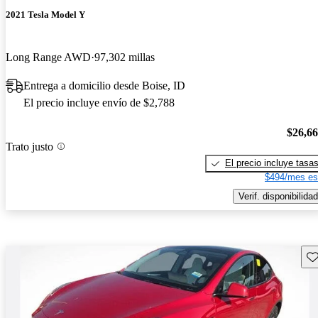
2021 Tesla Model Y
Long Range AWD
97,302 millas
Entrega a domicilio desde Boise, ID
El precio incluye envío de $2,788
$26,6
Trato justo
El precio incluye tasa
$494/mes es
Verif. disponibilidad
Gu