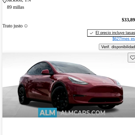
89 millas
$33,8
Trato justo
El precio incluye tasa
$627/mes es
Verif. disponibilidad
Gu