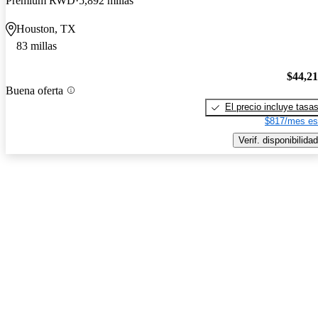
Premium RWD
5,892 millas
Houston, TX
83 millas
$44,2
Buena oferta
El precio incluye tasa
$817/mes es
Verif. disponibilidad