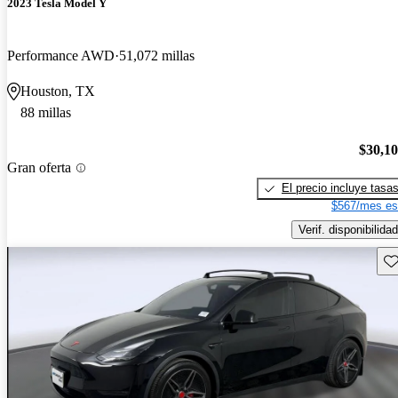
2023 Tesla Model Y
Performance AWD
51,072 millas
Houston, TX
88 millas
$30,1
Gran oferta
El precio incluye tasa
$567/mes es
Verif. disponibilidad
Gu