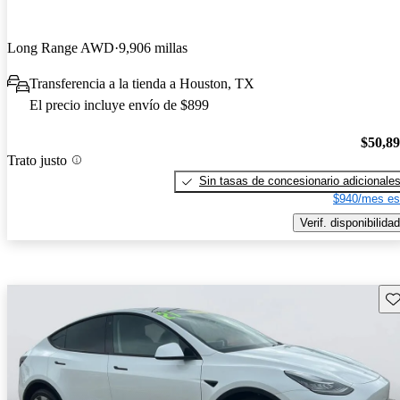
Long Range AWD
9,906 millas
Transferencia a la tienda a Houston, TX
El precio incluye envío de $899
$50,8
Trato justo
Sin tasas de concesionario adicionale
$940/mes es
Verif. disponibilidad
Gu