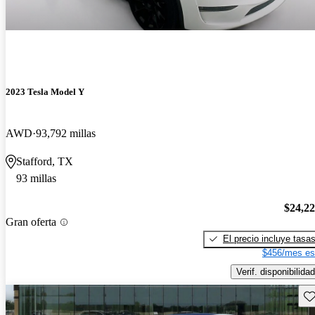
2023 Tesla Model Y
AWD
93,792 millas
Stafford, TX
93 millas
$24,2
Gran oferta
El precio incluye tasa
$456/mes es
Verif. disponibilidad
Gu