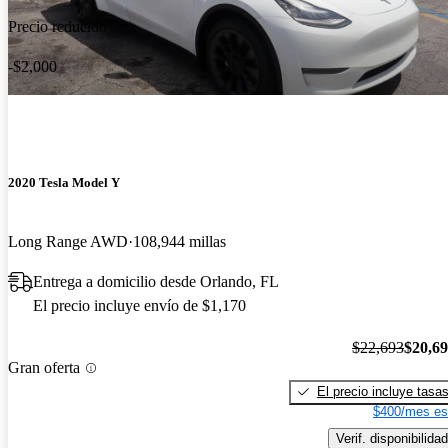
Precio reducido
-$2,000
2020 Tesla Model Y
Long Range AWD
108,944 millas
Entrega a domicilio desde Orlando, FL
El precio incluye envío de $1,170
$22,693
$20,6
Gran oferta
El precio incluye tasa
$400/mes es
Verif. disponibilidad