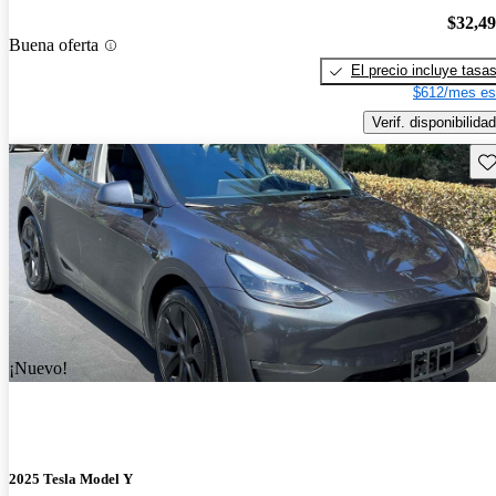
$32,4
Buena oferta
El precio incluye tasa
$612/mes es
Verif. disponibilidad
Gu
¡Nuevo!
2025 Tesla Model Y