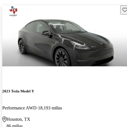
Gu
2023 Tesla Model Y
Performance AWD
18,193 millas
Houston, TX
86 millas