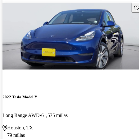
Gu
2022 Tesla Model Y
Long Range AWD
61,575 millas
Houston, TX
79 millas