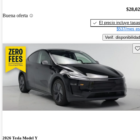
$28,0
Buena oferta
El precio incluye tasa
$537/mes es
Verif. disponibilidad
Gu
2026 Tesla Model Y