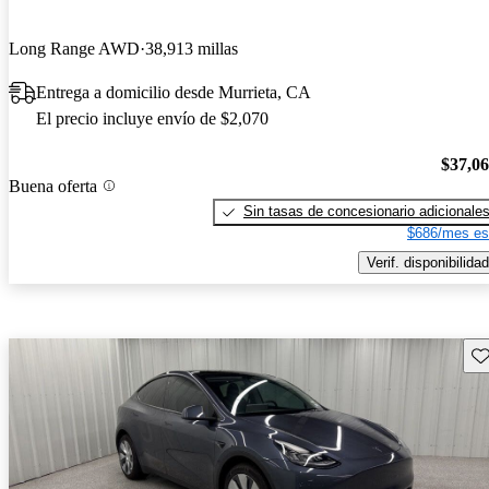
Long Range AWD
38,913 millas
Entrega a domicilio desde Murrieta, CA
El precio incluye envío de $2,070
$37,0
Buena oferta
Sin tasas de concesionario adicionale
$686/mes es
Verif. disponibilidad
Gu