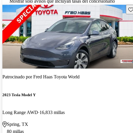
Mostrar solo avisos que incluyan tasas del concesionario
Gu
Patrocinado por
Fred Haas Toyota World
2023 Tesla Model Y
Long Range AWD
16,833 millas
Spring, TX
80 millas