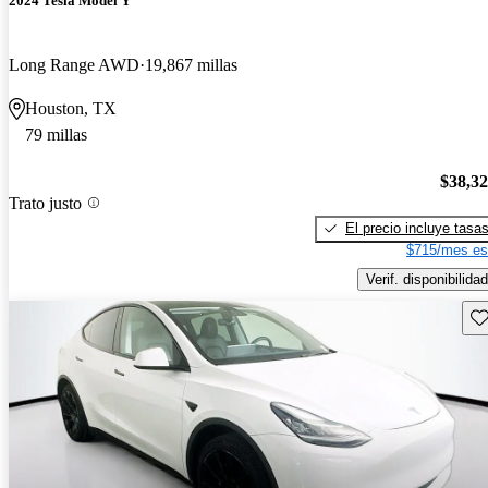
2024 Tesla Model Y
Long Range AWD
19,867 millas
Houston, TX
79 millas
$38,3
Trato justo
El precio incluye tasa
$715/mes es
Verif. disponibilidad
Gu