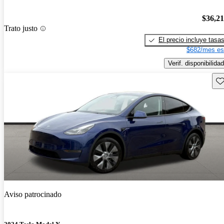
$36,2
Trato justo
El precio incluye tasa
$682/mes es
Verif. disponibilidad
Gu
Aviso patrocinado