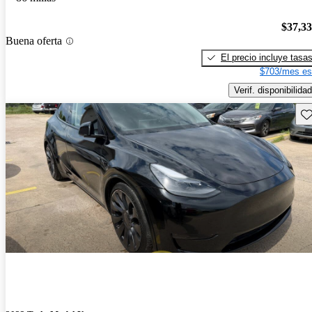
$37,3
Buena oferta
El precio incluye tasa
$703/mes es
Verif. disponibilidad
Gu