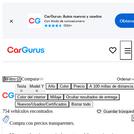
CarGurus: Autos nuevos y usados
Obtene
Con Modo de concesionario
150K+
Tesla Model Y usados en venta cerca de
Beaumont, TX
Compara
Filtro (2)
Ordenar
Tesla
Model Y
Año
Color
Precio
A 100 millas de distancia
Color del interior
Millaje
Ocultar resultados de entrega
Nuevos/Usados/Certificados
Borrar todo
754 vehículos encontrados
Guardar búsque
Compra con precios transparentes.