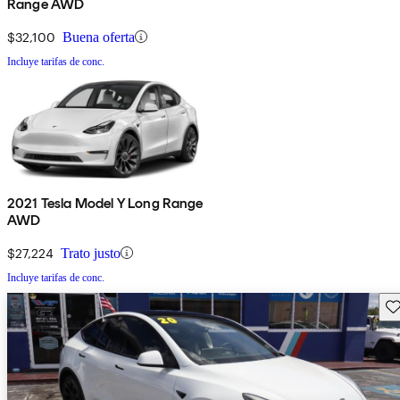
Range AWD
$32,100
Buena oferta
Incluye tarifas de conc.
2021 Tesla Model Y Long Range
AWD
$27,224
Trato justo
Incluye tarifas de conc.
Gu