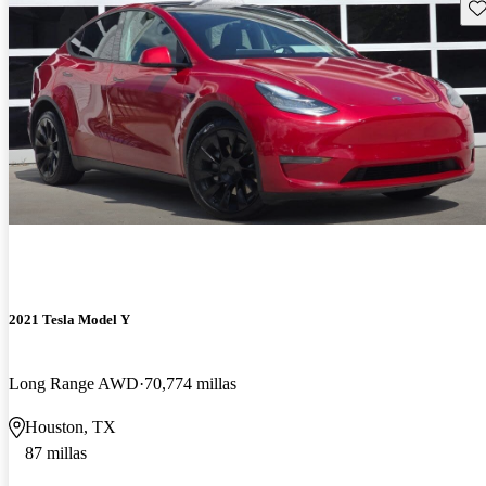
Gu
2021 Tesla Model Y
Long Range AWD
70,774 millas
Houston, TX
87 millas