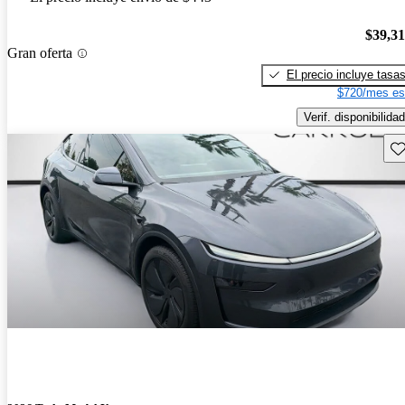
$39,3
Gran oferta
El precio incluye tasa
$720/mes es
Verif. disponibilidad
Gu