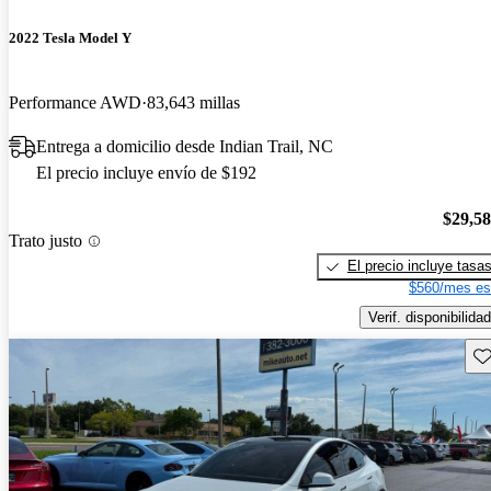
2022 Tesla Model Y
Performance AWD
83,643 millas
Entrega a domicilio desde Indian Trail, NC
El precio incluye envío de $192
$29,5
Trato justo
El precio incluye tasa
$560/mes es
Verif. disponibilidad
Gu