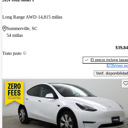
2024 Tesla Model Y
Long Range AWD
14,815 millas
Summerville, SC
54 millas
$39,8
Trato justo
El precio incluye tasa
$735/mes es
Verif. disponibilidad
Gu