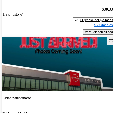
$30,3
Trato justo
El precio incluye tasa
$580/mes es
Verif. disponibilidad
Gu
Aviso patrocinado