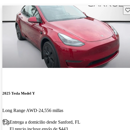
Gu
2025 Tesla Model Y
Long Range AWD
24,556 millas
Entrega a domicilio desde Sanford, FL
El precio incluye envío de $443