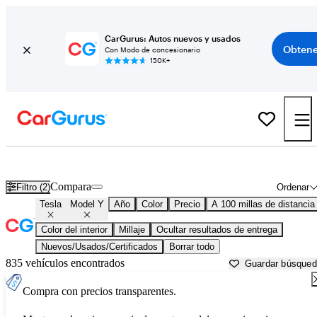
CarGurus: Autos nuevos y usados
Obtene
Con Modo de concesionario
150K+
Tesla Model Y usados en venta cerca de
Beaufort, SC
Compara
Filtro (2)
Ordenar
Tesla
Model Y
Año
Color
Precio
A 100 millas de distancia
Color del interior
Millaje
Ocultar resultados de entrega
Nuevos/Usados/Certificados
Borrar todo
835 vehículos encontrados
Guardar búsque
Compra con precios transparentes.