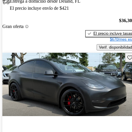
Entrega a domicilio desde Deland, FL
El precio incluye envío de $421
$36,3
Gran oferta
El precio incluye tasa
$670/mes es
Verif. disponibilidad
Gu