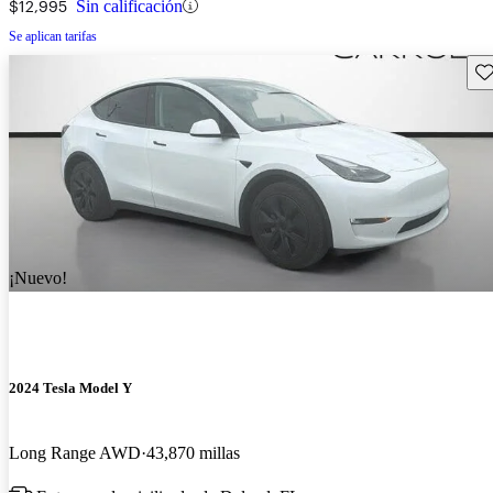
$12,995
Sin calificación
Se aplican tarifas
Gu
¡Nuevo!
2024 Tesla Model Y
Long Range AWD
43,870 millas