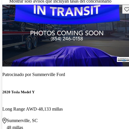
Mostrar solo avisos que incluyan tasas del concesionario
Gu
¡Nuevo!
Patrocinado por
Summerville Ford
2020 Tesla Model Y
Long Range AWD
48,133 millas
Summerville, SC
48 millas