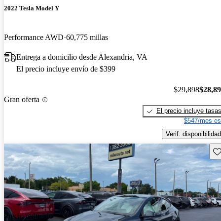
2022 Tesla Model Y
Performance AWD
60,775 millas
Entrega a domicilio desde Alexandria, VA
El precio incluye envío de $399
$29,898
$28,8
Gran oferta
El precio incluye tasa
$547/mes es
Verif. disponibilidad
Gu
Precio reducido