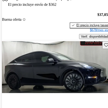
El precio incluye envío de $362
$37,0
Buena oferta
El precio incluye tasa
$678/mes es
Verif. disponibilidad
Gu