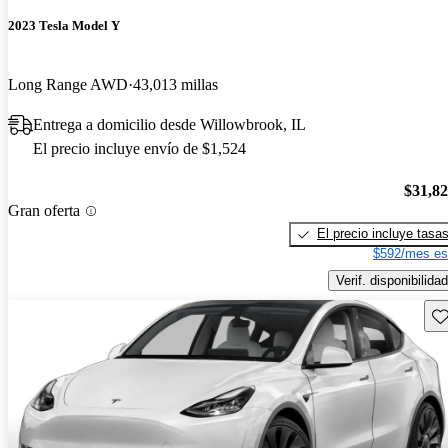
2023 Tesla Model Y
Long Range AWD
43,013 millas
Entrega a domicilio desde Willowbrook, IL
El precio incluye envío de $1,524
$31,8
Gran oferta
El precio incluye tasa
$592/mes es
Verif. disponibilidad
Gu