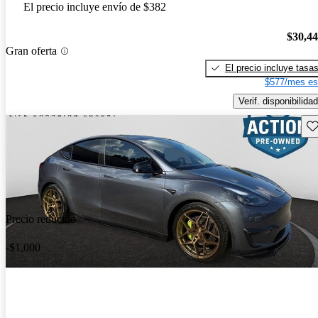
El precio incluye envío de $382
$30,4
Gran oferta
El precio incluye tasa
$577/mes es
Verif. disponibilidad
Gu
Precio reducido
-$1,000