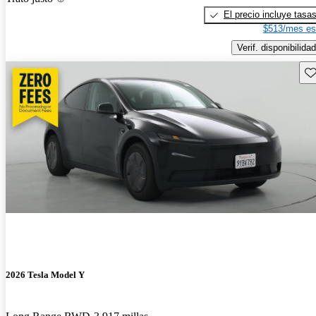
El precio incluye tasa
$513/mes es
Verif. disponibilidad
Gu
2026 Tesla Model Y