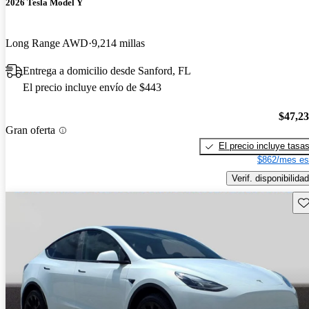
2026 Tesla Model Y
Long Range AWD
9,214 millas
Entrega a domicilio desde Sanford, FL
El precio incluye envío de $443
$47,2
Gran oferta
El precio incluye tasa
$862/mes es
Verif. disponibilidad
Gu