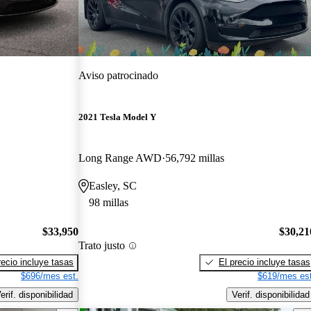
Aviso patrocinado
2021 Tesla Model Y
Long Range AWD
56,792 millas
Easley, SC
98 millas
$33,950
$30,21
Trato justo
recio incluye tasas
El precio incluye tasas
$696/mes est.
$619/mes est
erif. disponibilidad
Verif. disponibilidad