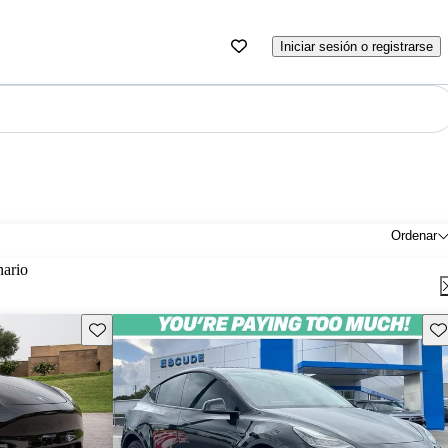
Iniciar sesión o registrarse
Ordenar
nario
Guarda este Aviso
Gu