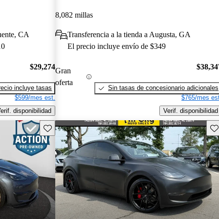
8,082 millas
uente, CA
Transferencia a la tienda a Augusta, GA
10
El precio incluye envío de $349
$29,274
$38,34
Gran
oferta
recio incluye tasas
Sin tasas de concesionario adicionales
$599/mes est.
$765/mes est
erif. disponibilidad
Verif. disponibilidad
Guarda este Aviso
Gu