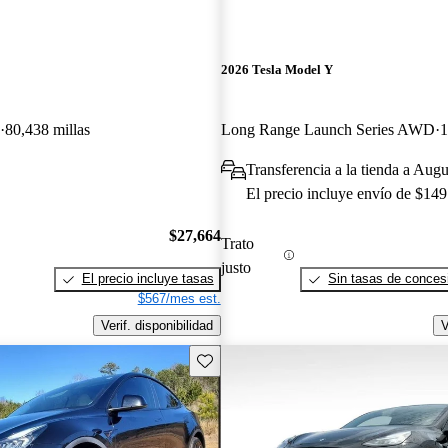
2026 Tesla Model Y
80,438 millas
Long Range Launch Series AWD
1
Transferencia a la tienda a Aug
El precio incluye envío de $149
$27,664
Trato
justo
El precio incluye tasas
Sin tasas de concesi
$567/mes est.
Verif. disponibilidad
V
Guarda este Aviso