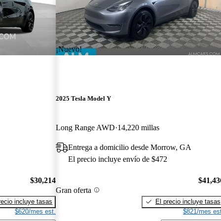
¡Nuevo!
2025 Tesla Model Y
Long Range AWD
14,220 millas
Entrega a domicilio desde Morrow, GA
El precio incluye envío de $472
$30,214
$41,43
Gran oferta
recio incluye tasas
El precio incluye tasas
$620/mes est.
$821/mes est