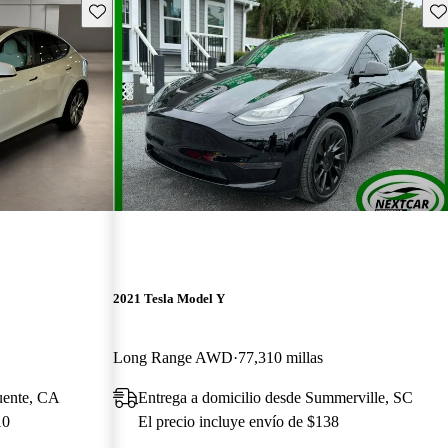
Guarda este Aviso
Gu
2021 Tesla Model Y
Long Range AWD
77,310 millas
uente, CA
Entrega a domicilio desde Summerville, SC
10
El precio incluye envío de $138