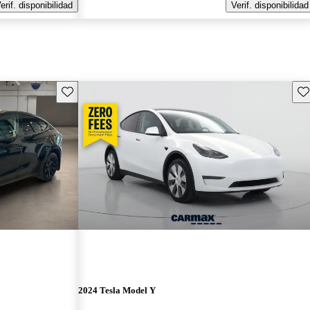
erif. disponibilidad
Verif. disponibilidad
Guarda este Aviso
Gu
2024 Tesla Model Y