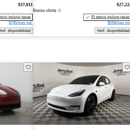
$37,011
$27,22
Buena oferta
recio incluye tasas
El precio incluye tasas
$745/mes est.
$558/mes est
erif. disponibilidad
Verif. disponibilidad
Guarda este Aviso
Gu