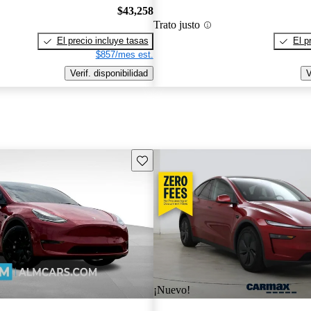
$43,258
Trato justo
El precio incluye tasas
El p
$857/mes est.
Verif. disponibilidad
V
Guarda este Aviso
¡Nuevo!