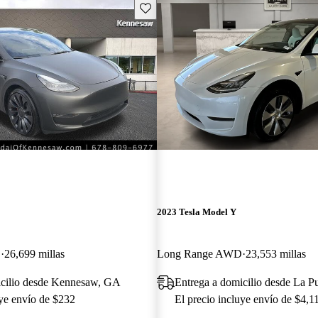
Guarda este Aviso
2023 Tesla Model Y
D
26,699 millas
Long Range AWD
23,553 millas
icilio desde Kennesaw, GA
Entrega a domicilio desde La P
uye envío de $232
El precio incluye envío de $4,1