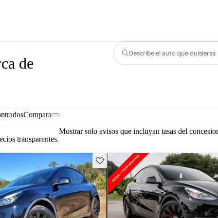
Describe el auto que quisieras
rca de
ontrados
Compara
Mostrar solo avisos que incluyan tasas del concesio
cios transparentes.
Guarda este Aviso