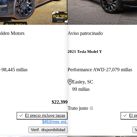
lden Motors
Aviso patrocinado
2021 Tesla Model Y
98,445 millas
Performance AWD
27,079 millas
Easley, SC
99 millas
$22,399
Trato justo
El precio incluye tasas
El p
$463/mes est.
Verif. disponibilidad
V