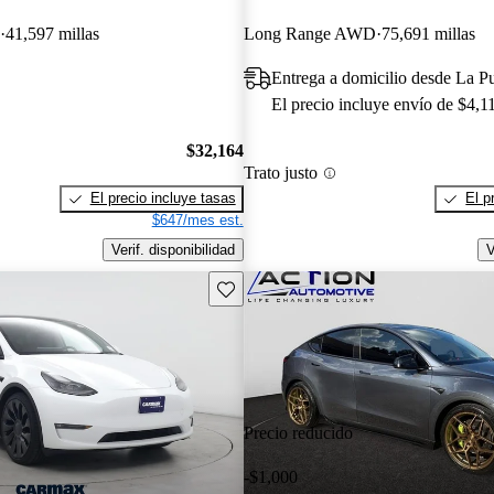
41,597 millas
Long Range AWD
75,691 millas
Entrega a domicilio desde La P
El precio incluye envío de $4,1
$32,164
Trato justo
El precio incluye tasas
El p
$647/mes est.
Verif. disponibilidad
V
Guarda este Aviso
Precio reducido
-$1,000