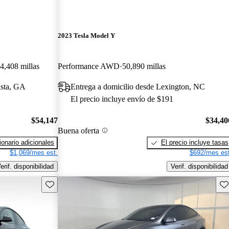
2023 Tesla Model Y
4,408 millas
Performance AWD
50,890 millas
usta, GA
Entrega a domicilio desde Lexington, NC
El precio incluye envío de $191
$54,147
$34,40
Buena oferta
onario adicionales
El precio incluye tasas
$1,069/mes est.
$692/mes est
erif. disponibilidad
Verif. disponibilidad
Guarda este Aviso
Gu