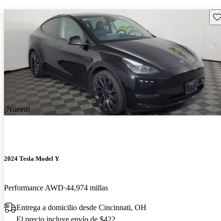
Gu
¡Nuevo!
2024 Tesla Model Y
Performance AWD
44,974 millas
Entrega a domicilio desde Cincinnati, OH
El precio incluye envío de $422