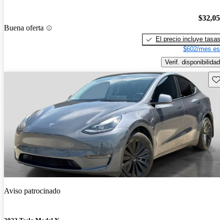
$32,0
Buena oferta
El precio incluye tasa
$602/mes es
Verif. disponibilidad
Gu
Aviso patrocinado