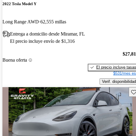
2022 Tesla Model Y
Long Range AWD
62,555 millas
Entrega a domicilio desde Miramar, FL
El precio incluye envío de $1,316
$27,8
Buena oferta
El precio incluye tasa
$531/mes es
Verif. disponibilidad
Gu