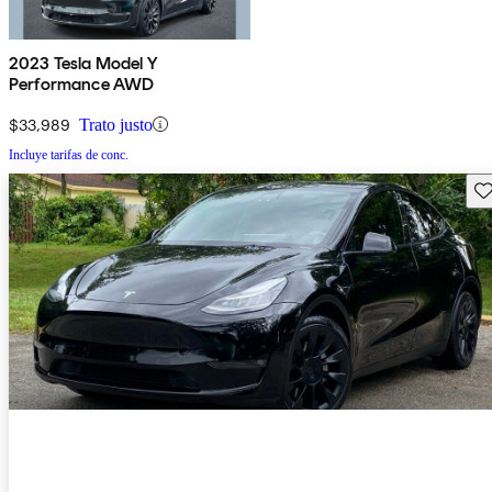
2023 Tesla Model Y
Performance AWD
$33,989
Trato justo
Incluye tarifas de conc.
Gu