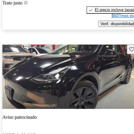
Trato justo
El precio incluye tasa
$607/mes es
Verif. disponibilidad
Gu
Aviso patrocinado