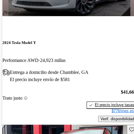
¡Nuevo!
2024 Tesla Model Y
Performance AWD
24,923 millas
Entrega a domicilio desde Chamblee, GA
El precio incluye envío de $581
$41,6
Trato justo
El precio incluye tasa
$776/mes es
Verif. disponibilidad
Gu