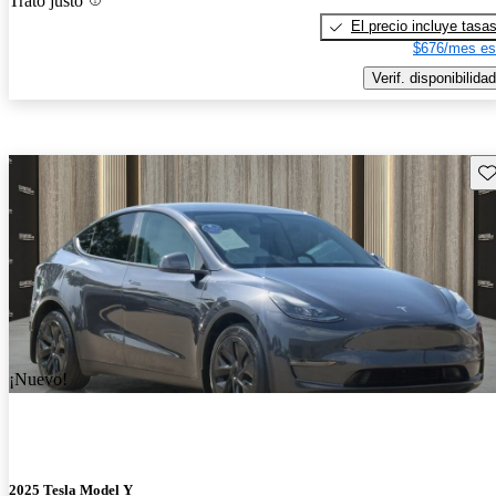
Trato justo
El precio incluye tasa
$676/mes es
Verif. disponibilidad
Gu
¡Nuevo!
2025 Tesla Model Y