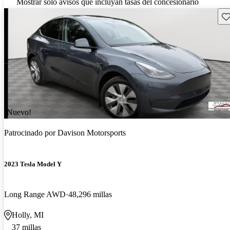
Mostrar solo avisos que incluyan tasas del concesionario
Gu
¡Nuevo!
Patrocinado por
Davison Motorsports
2023 Tesla Model Y
Long Range AWD
48,296 millas
Holly, MI
37 millas