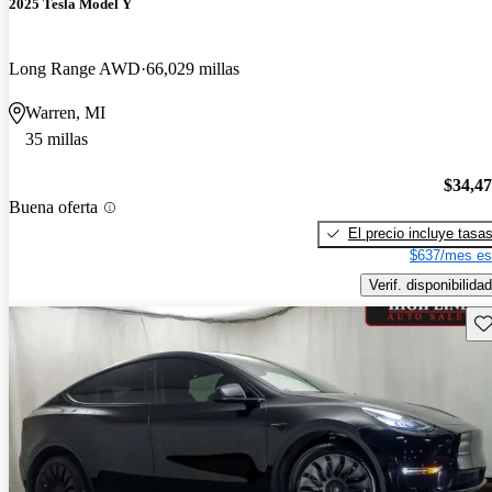
2025 Tesla Model Y
Long Range AWD
66,029 millas
Warren, MI
35 millas
$34,4
Buena oferta
El precio incluye tasa
$637/mes es
Verif. disponibilidad
Gu