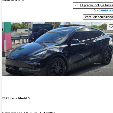
El precio incluye tasa
$552/mes es
Verif. disponibilidad
Gu
2021 Tesla Model Y