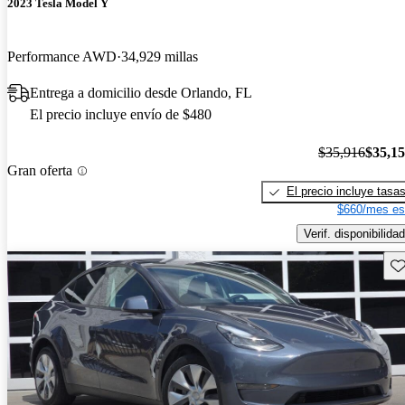
2023 Tesla Model Y
Performance AWD
34,929 millas
Entrega a domicilio desde Orlando, FL
El precio incluye envío de $480
$35,916
$35,1
Gran oferta
El precio incluye tasa
$660/mes es
Verif. disponibilidad
Gu