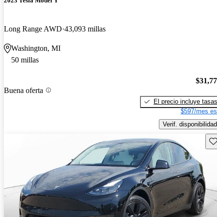
2023 Tesla Model Y
Long Range AWD
43,093 millas
Washington, MI
50 millas
$31,7
Buena oferta
El precio incluye tasa
$597/mes es
Verif. disponibilidad
Gu