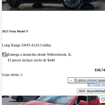
2023 Tesla Model Y
Long Range AWD
43,013 millas
Entrega a domicilio desde Willowbrook, IL
El precio incluye envío de $440
$30,7
Gran oferta
El precio incluye tasa
$577/mes es
Verif. disponibilidad
Gu