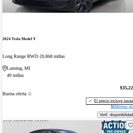
2024 Tesla Model Y
Long Range RWD
20,868 millas
Lansing, MI
49 millas
$35,2
Buena oferta
El precio incluye tasa
$656/mes es
Verif. disponibilidad
Gu