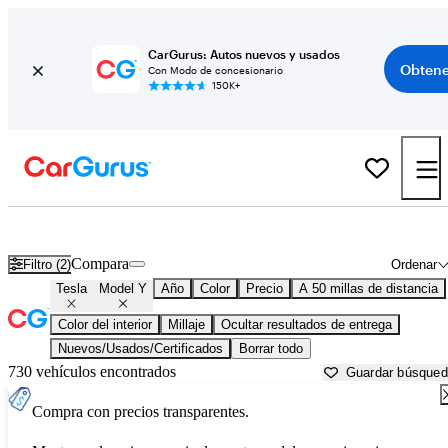
CarGurus: Autos nuevos y usados
Obtene
Con Modo de concesionario
150K+
Tesla Model Y usados en venta cerca de
Ann Arbor, MI
Compara
Filtro (2)
Ordenar
Tesla
Model Y
Año
Color
Precio
A 50 millas de distancia
Color del interior
Millaje
Ocultar resultados de entrega
Nuevos/Usados/Certificados
Borrar todo
730 vehículos encontrados
Guardar búsque
Compra con precios transparentes.