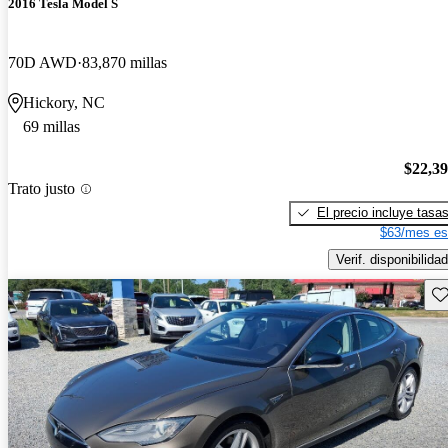
2016 Tesla Model S
70D AWD
83,870 millas
Hickory, NC
69 millas
$22,3
Trato justo
El precio incluye tasa
$63/mes es
Verif. disponibilidad
Gu