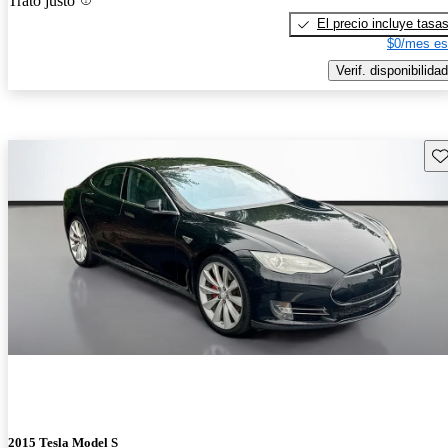
Trato justo
El precio incluye tasa
$0/mes es
Verif. disponibilidad
Gu
2015 Tesla Model S