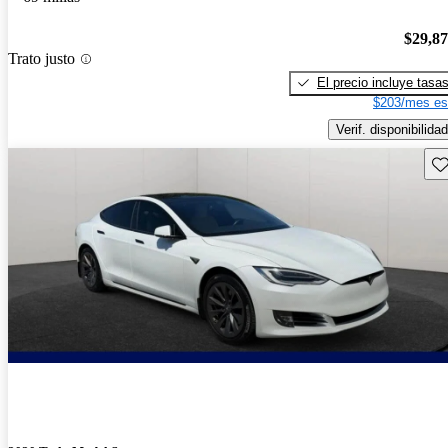
$29,8
Trato justo
El precio incluye tasa
$203/mes es
Verif. disponibilidad
Gu