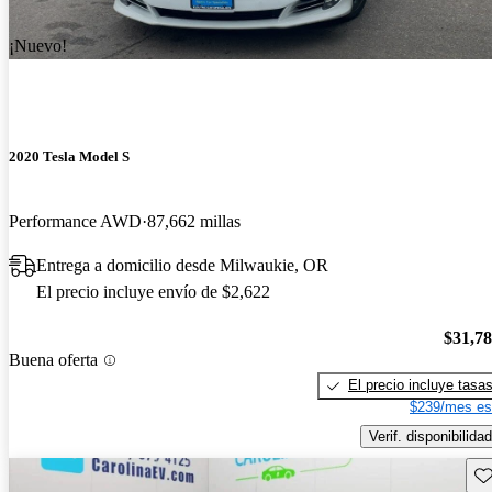
¡Nuevo!
2020 Tesla Model S
Performance AWD
87,662 millas
Entrega a domicilio desde Milwaukie, OR
El precio incluye envío de $2,622
$31,7
Buena oferta
El precio incluye tasa
$239/mes es
Verif. disponibilidad
Gu