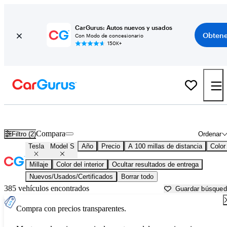
CarGurus: Autos nuevos y usados
Obtene
Con Modo de concesionario
150K+
Tesla Model S usados en venta cerca de
Asheville, NC
Compara
Filtro (2)
Ordenar
Tesla
Model S
Año
Precio
A 100 millas de distancia
Color
Millaje
Color del interior
Ocultar resultados de entrega
Nuevos/Usados/Certificados
Borrar todo
385 vehículos encontrados
Guardar búsque
Compra con precios transparentes.