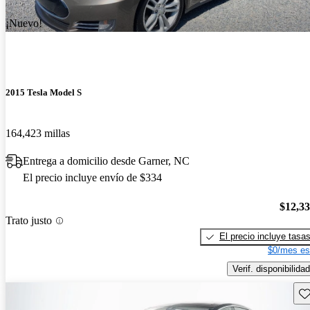
¡Nuevo!
2015 Tesla Model S
164,423 millas
Entrega a domicilio desde Garner, NC
El precio incluye envío de $334
$12,3
Trato justo
El precio incluye tasa
$0/mes es
Verif. disponibilidad
Gu