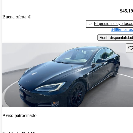
$45,1
Buena oferta
El precio incluye tasa
$486/mes es
Verif. disponibilidad
Gu
Aviso patrocinado