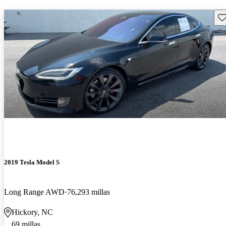
Gu
2019 Tesla Model S
Long Range AWD
76,293 millas
Hickory, NC
69 millas