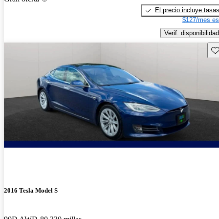
El precio incluye tasa
$127/mes es
Verif. disponibilidad
Gu
2016 Tesla Model S