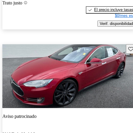
Trato justo
El precio incluye tasa
$0/mes es
Verif. disponibilidad
Gu
Aviso patrocinado