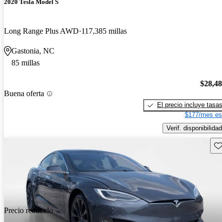
2020 Tesla Model S
Long Range Plus AWD
117,385 millas
Gastonia, NC
85 millas
$28,4
Buena oferta
El precio incluye tasa
$177/mes es
Verif. disponibilidad
Gu
Precio reducido