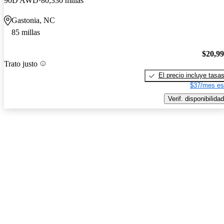
90D AWD
80,330 millas
Gastonia, NC
85 millas
$20,9
Trato justo
El precio incluye tasa
$37/mes es
Verif. disponibilidad