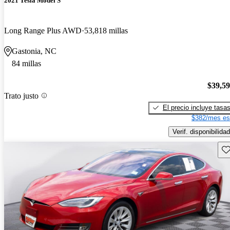
2021 Tesla Model S
Long Range Plus AWD
53,818 millas
Gastonia, NC
84 millas
$39,5
Trato justo
El precio incluye tasa
$382/mes es
Verif. disponibilidad
Gu