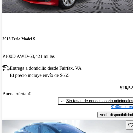
2018 Tesla Model S
P100D AWD
63,421 millas
Entrega a domicilio desde Fairfax, VA
El precio incluye envío de $655
$26,5
Buena oferta
Sin tasas de concesionario adicionale
$140/mes es
Verif. disponibilidad
Gu