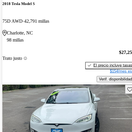
2018 Tesla Model S
75D AWD
42,791 millas
Charlotte, NC
98 millas
$27,2
Trato justo
El precio incluye tasa
$154/mes es
Verif. disponibilidad
Gu