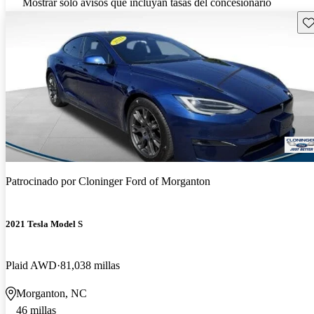
Mostrar solo avisos que incluyan tasas del concesionario
Gu
Patrocinado por
Cloninger Ford of Morganton
2021 Tesla Model S
Plaid AWD
81,038 millas
Morganton, NC
46 millas