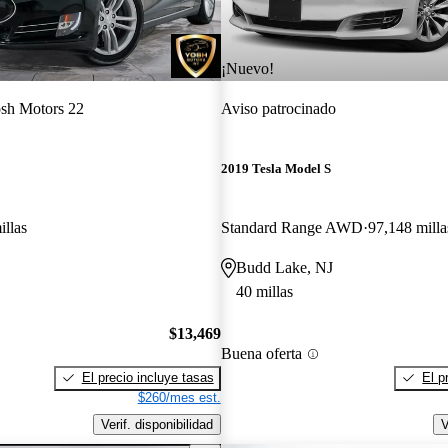
¡Nuevo!
sh Motors 22
Aviso patrocinado
2019 Tesla Model S
illas
Standard Range AWD
97,148 milla
Budd Lake, NJ
40 millas
$13,469
Buena oferta
El precio incluye tasas
El p
$260/mes est.
Verif. disponibilidad
V