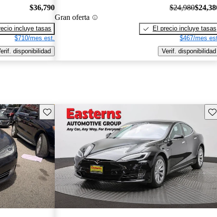
$36,790
$24,980
$24,38
Gran oferta
recio incluye tasas
El precio incluye tasas
$710/mes est.
$467/mes est
erif. disponibilidad
Verif. disponibilidad
Guarda este Aviso
Gu