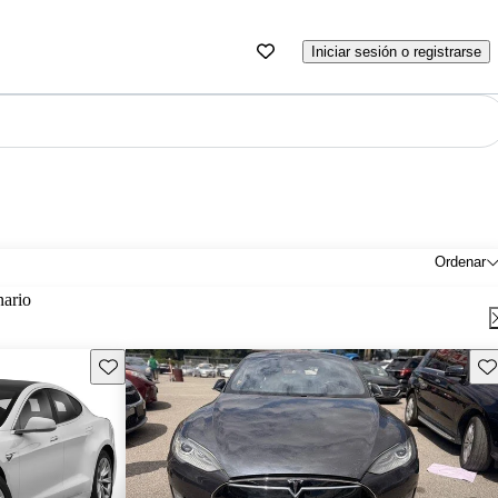
Iniciar sesión o registrarse
Ordenar
nario
Guarda este Aviso
Gu