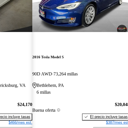
2016 Tesla Model S
90D AWD
73,264 millas
ericksburg, VA
Bethlehem, PA
6 millas
$24,170
$20,04
Buena oferta
recio incluye tasas
El precio incluye tasas
$466/mes est.
$387/mes est