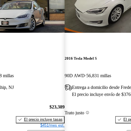
2016 Tesla Model S
8 millas
90D AWD
56,831 millas
hip, NJ
Entrega a domicilio desde Fred
El precio incluye envío de $376
$23,389
Trato justo
El precio incluye tasas
El p
$451/mes est.