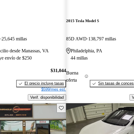
2015 Tesla Model S
25,645 millas
85D AWD
138,797 millas
icilio desde Manassas, VA
Philadelphia, PA
uye envío de $250
44 millas
$31,044
Buena
oferta
El precio incluye tasas
Sin tasas de concesi
$599/mes est.
Verif. disponibilidad
V
Guarda este Aviso