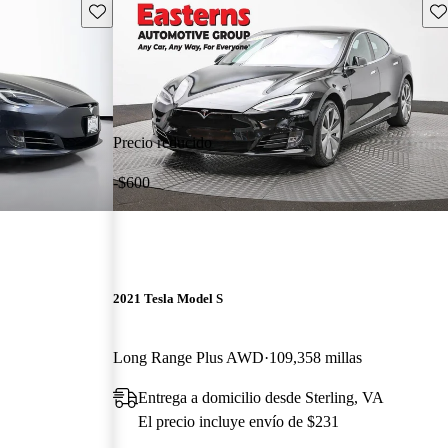
Guarda este Aviso
Gu
Precio reducido
-$600
2021 Tesla Model S
Long Range Plus AWD
109,358 millas
Entrega a domicilio desde Sterling, VA
El precio incluye envío de $231