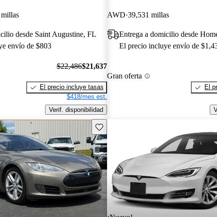
millas
AWD
39,531 millas
cilio desde Saint Augustine, FL
Entrega a domicilio desde Ho
uye envío de $803
El precio incluye envío de $1,4
$22,486
$21,637
Gran oferta
El precio incluye tasas
El p
$418/mes est.
Verif. disponibilidad
V
Guarda este Aviso