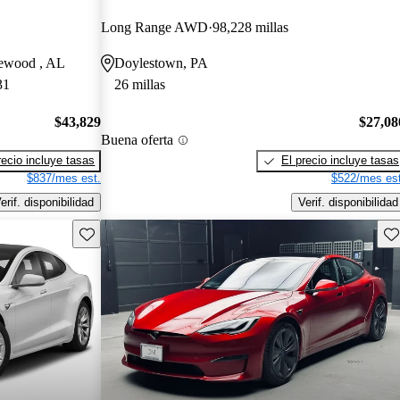
Long Range AWD
98,228 millas
mewood , AL
Doylestown, PA
31
26 millas
$43,829
$27,08
Buena oferta
recio incluye tasas
El precio incluye tasas
$837/mes est.
$522/mes est
erif. disponibilidad
Verif. disponibilidad
Guarda este Aviso
Gu