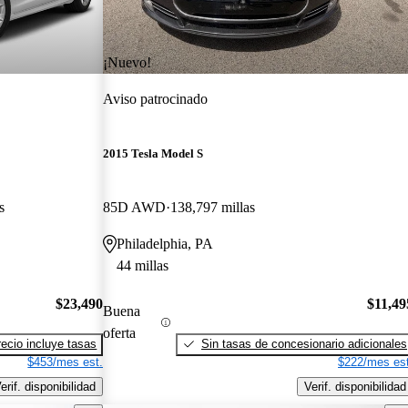
¡Nuevo!
Aviso patrocinado
2015 Tesla Model S
s
85D AWD
138,797 millas
Philadelphia, PA
44 millas
$23,490
$11,49
Buena
oferta
recio incluye tasas
Sin tasas de concesionario adicionales
$453/mes est.
$222/mes est
erif. disponibilidad
Verif. disponibilidad