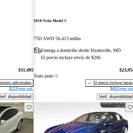
2018 Tesla Model S
75D AWD
56,413 millas
Entrega a domicilio desde Hyattsville, MD
El precio incluye envío de $206
$11,495
$23,95
Trato justo
onario adicionales
El precio incluye tasas
$222/mes est.
$462/mes est
erif. disponibilidad
Verif. disponibilidad
Guarda este Aviso
Gu