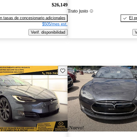
$26,149
Trato justo
n tasas de concesionario adicionales
El p
$505/mes est.
Verif. disponibilidad
V
Guarda este Aviso
¡Nuevo!