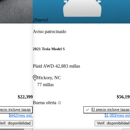
¡Nuevo!
Aviso patrocinado
2021 Tesla Model S
Plaid AWD
42,883 millas
Hickory, NC
77 millas
$22,399
$56,19
Buena oferta
recio incluye tasas
El precio incluye tasas
$442/mes est.
$1,083/mes est
erif. disponibilidad
Verif. disponibilidad