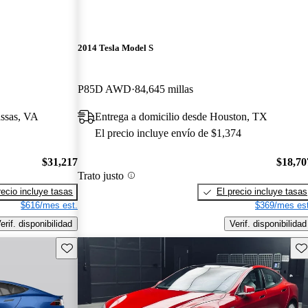
2014 Tesla Model S
P85D AWD
84,645 millas
assas, VA
Entrega a domicilio desde Houston, TX
El precio incluye envío de $1,374
$31,217
$18,70
Trato justo
recio incluye tasas
El precio incluye tasas
$616/mes est.
$369/mes est
erif. disponibilidad
Verif. disponibilidad
Guarda este Aviso
Gu