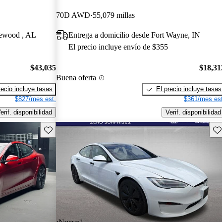
70D AWD
55,079 millas
mewood , AL
Entrega a domicilio desde Fort Wayne, IN
El precio incluye envío de $355
$43,035
$18,31
Buena oferta
recio incluye tasas
El precio incluye tasas
$827/mes est.
$361/mes est
erif. disponibilidad
Verif. disponibilidad
Guarda este Aviso
Gu