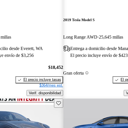
2019 Tesla Model S
millas
Long Range AWD
25,645 millas
cilio desde Everett, WA
Entrega a domicilio desde Man
uye envío de $3,256
El precio incluye envío de $423
$18,452
Gran oferta
El precio incluye tasas
El p
$364/mes est.
Verif. disponibilidad
V
Guarda este Aviso