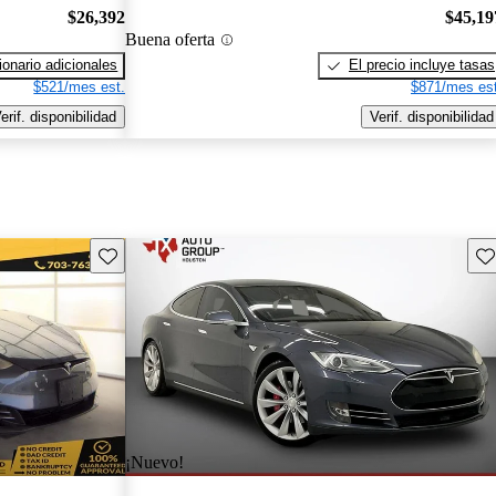
$26,392
$45,19
Buena oferta
onario adicionales
El precio incluye tasas
$521/mes est.
$871/mes est
erif. disponibilidad
Verif. disponibilidad
Guarda este Aviso
Gu
¡Nuevo!