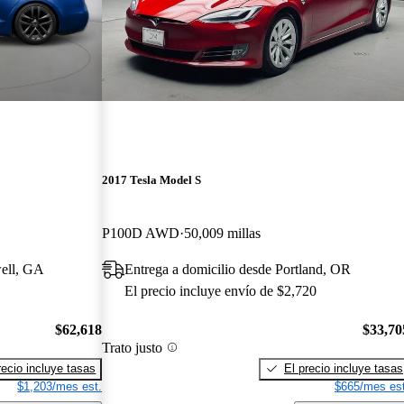
2017 Tesla Model S
P100D AWD
50,009 millas
well, GA
Entrega a domicilio desde Portland, OR
El precio incluye envío de $2,720
$62,618
$33,70
Trato justo
recio incluye tasas
El precio incluye tasas
$1,203/mes est.
$665/mes est