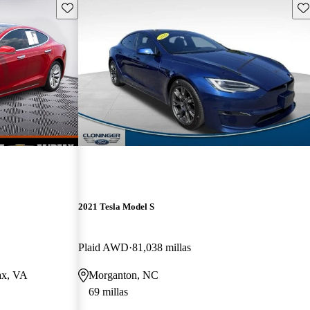
Guarda este Aviso
Gu
2021 Tesla Model S
Plaid AWD
81,038 millas
fax, VA
Morganton, NC
69 millas