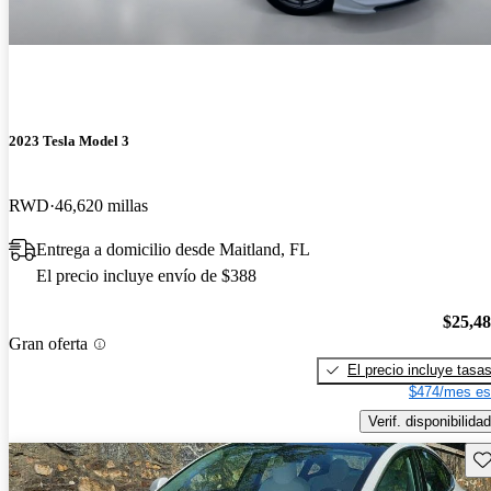
2023 Tesla Model 3
RWD
46,620 millas
Entrega a domicilio desde Maitland, FL
El precio incluye envío de $388
$25,4
Gran oferta
El precio incluye tasa
$474/mes es
Verif. disponibilidad
Gu