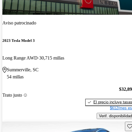
¡Nuevo!
Aviso patrocinado
2023 Tesla Model 3
Long Range AWD
30,715 millas
Summerville, SC
54 millas
$32,8
Trato justo
El precio incluye tasa
$612/mes es
Verif. disponibilidad
Gu