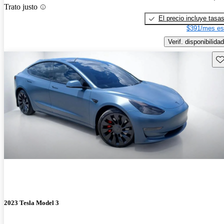
Trato justo
El precio incluye tasa
$391/mes es
Verif. disponibilidad
Gu
2023 Tesla Model 3