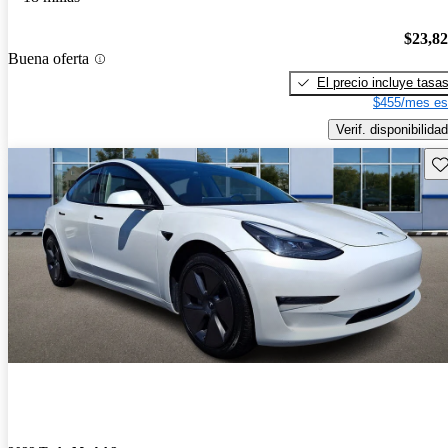
$23,8
Buena oferta
El precio incluye tasa
$455/mes es
Verif. disponibilidad
Gu