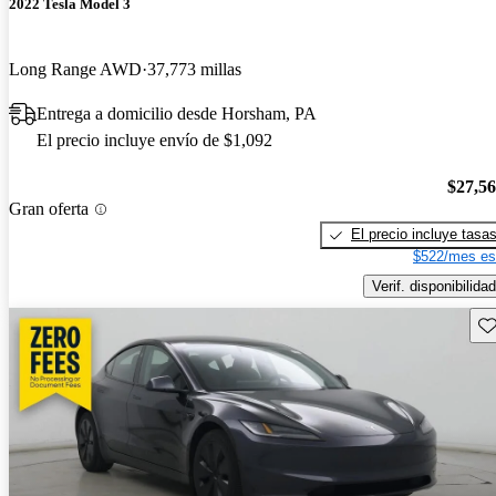
2022 Tesla Model 3
Long Range AWD
37,773 millas
Entrega a domicilio desde Horsham, PA
El precio incluye envío de $1,092
$27,5
Gran oferta
El precio incluye tasa
$522/mes es
Verif. disponibilidad
Gu