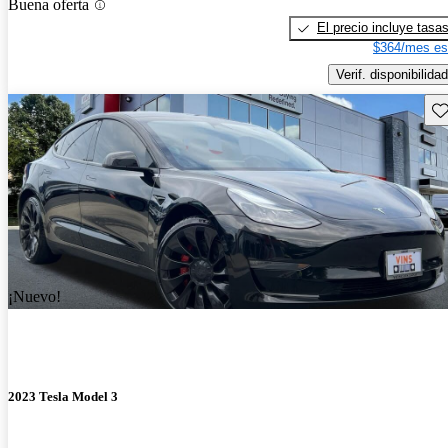
Buena oferta
El precio incluye tasa
$364/mes es
Verif. disponibilidad
Gu
¡Nuevo!
2023 Tesla Model 3