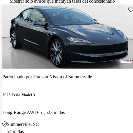
Mostrar solo avisos que incluyan tasas del concesionario
Gu
Patrocinado por
Hudson Nissan of Summerville
2025 Tesla Model 3
Long Range AWD
51,523 millas
Summerville, SC
54 millas