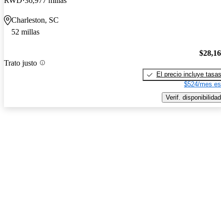
RWD
36,977 millas
Charleston, SC
52 millas
$28,1
Trato justo
El precio incluye tasa
$524/mes es
Verif. disponibilidad