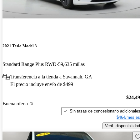
2021 Tesla Model 3
Standard Range Plus RWD
59,635 millas
Transferencia a la tienda a Savannah, GA
El precio incluye envío de $499
$24,4
Buena oferta
Sin tasas de concesionario adicionale
$464/mes es
Verif. disponibilidad
Gu