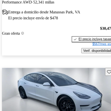
Performance AWD
52,341 millas
Entrega a domicilio desde Manassas Park, VA
El precio incluye envío de $478
$30,4
Gran oferta
El precio incluye tasa
$567/mes es
Verif. disponibilidad
Gu