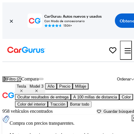
CarGurus: Autos nuevos y usados
Obtene
Con Modo de concesionario
150K+
Tesla Model 3 usados en venta cerca de
Beaufort, SC
Compara
Filtro (2)
Ordenar
Tesla
Model 3
Año
Precio
Millaje
Ocultar resultados de entrega
A 100 millas de distancia
Color
Color del interior
Tracción
Borrar todo
958 vehículos encontrados
Guardar búsque
Compra con precios transparentes.