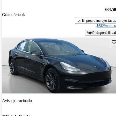
$34,5
Gran oferta
El precio incluye tasa
$632/mes es
Verif. disponibilidad
Gu
Aviso patrocinado