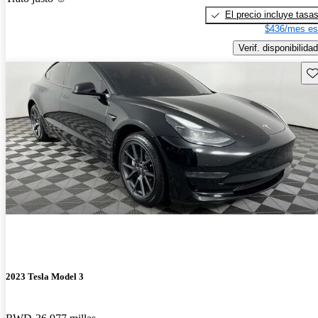
El precio incluye tasa
$436/mes es
Verif. disponibilidad
Gu
2023 Tesla Model 3