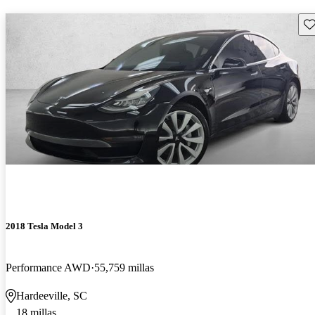
Gu
2018 Tesla Model 3
Performance AWD
55,759 millas
Hardeeville, SC
18 millas