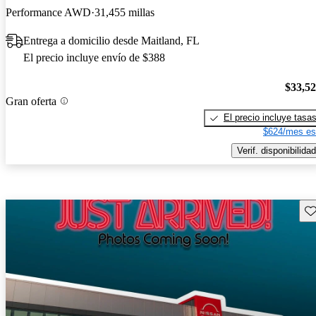
Performance AWD
31,455 millas
Entrega a domicilio desde Maitland, FL
El precio incluye envío de $388
$33,5
Gran oferta
El precio incluye tasa
$624/mes es
Verif. disponibilidad
Gu