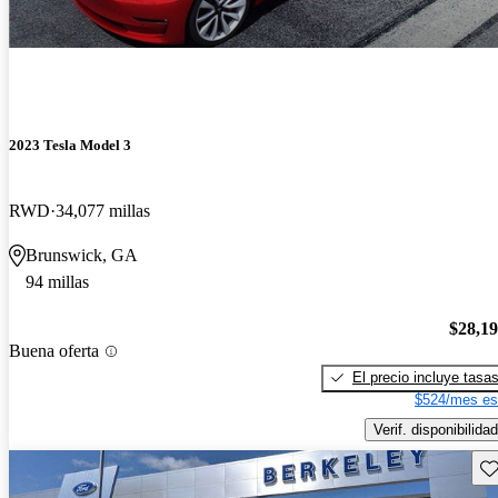
2023 Tesla Model 3
RWD
34,077 millas
Brunswick, GA
94 millas
$28,1
Buena oferta
El precio incluye tasa
$524/mes es
Verif. disponibilidad
Gu