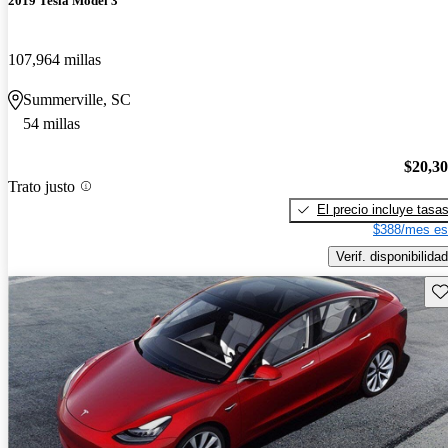
2019 Tesla Model 3
107,964 millas
Summerville, SC
54 millas
$20,3
Trato justo
El precio incluye tasa
$388/mes es
Verif. disponibilidad
Gu