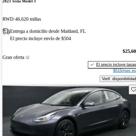
2023 Tesla Model 3
RWD
46,620 millas
Entrega a domicilio desde Maitland, FL
El precio incluye envío de $504
$25,6
Gran oferta
El precio incluye tasa
$515/mes es
Verif. disponibilidad
Gu