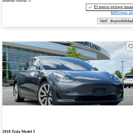
Buena oferta
El precio incluye tasa
$491/mes es
Verif. disponibilidad
Gu
2018 Tesla Model 3