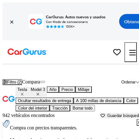
CarGurus: Autos nuevos y usados
Obtene
Con Modo de concesionario
150K+
Tesla Model 3 usados en venta cerca de
Augusta, GA
Compara
Filtro (2)
Ordenar
Tesla
Model 3
Año
Precio
Millaje
Ocultar resultados de entrega
A 100 millas de distancia
Color
Color del interior
Tracción
Borrar todo
942 vehículos encontrados
Guardar búsque
Compra con precios transparentes.