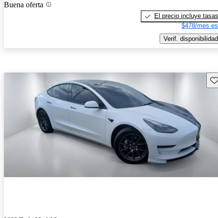
Buena oferta
El precio incluye tasa
$478/mes es
Verif. disponibilidad
Gu