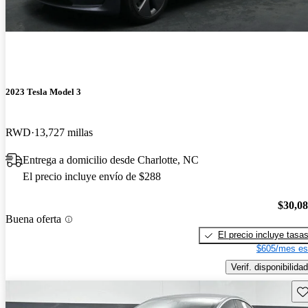
2023 Tesla Model 3
RWD
13,727 millas
Entrega a domicilio desde Charlotte, NC
El precio incluye envío de $288
$30,0
Buena oferta
El precio incluye tasa
$605/mes es
Verif. disponibilidad
Gu