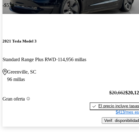
-$534
2021 Tesla Model 3
Standard Range Plus RWD
114,956 millas
Greenville, SC
96 millas
$20,662
$20,1
Gran oferta
El precio incluye tasa
$413/mes es
Verif. disponibilidad