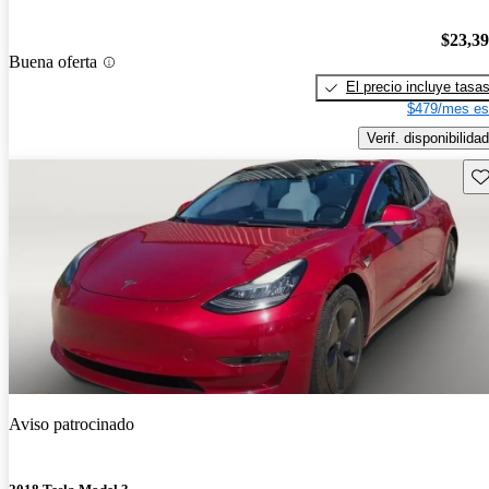
$23,3
Buena oferta
El precio incluye tasa
$479/mes es
Verif. disponibilidad
Gu
Aviso patrocinado