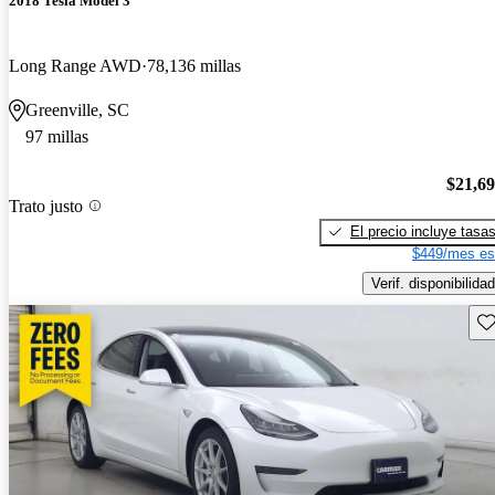
2018 Tesla Model 3
Long Range AWD
78,136 millas
Greenville, SC
97 millas
$21,6
Trato justo
El precio incluye tasa
$449/mes es
Verif. disponibilidad
Gu