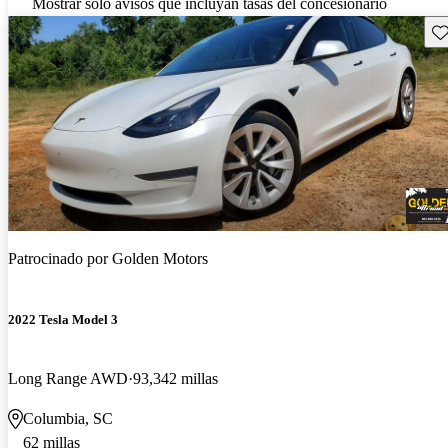
Mostrar solo avisos que incluyan tasas del concesionario
Gu
Patrocinado por
Golden Motors
2022 Tesla Model 3
Long Range AWD
93,342 millas
Columbia, SC
62 millas