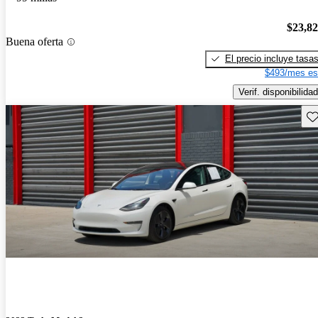
$23,8
Buena oferta
El precio incluye tasa
$493/mes es
Verif. disponibilidad
Gu