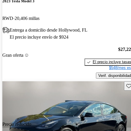
2023 Tesla Model 3
RWD
20,406 millas
Entrega a domicilio desde Hollywood, FL
El precio incluye envío de $924
$27,2
Gran oferta
El precio incluye tasa
$548/mes es
Verif. disponibilidad
Gu
Precio reducido