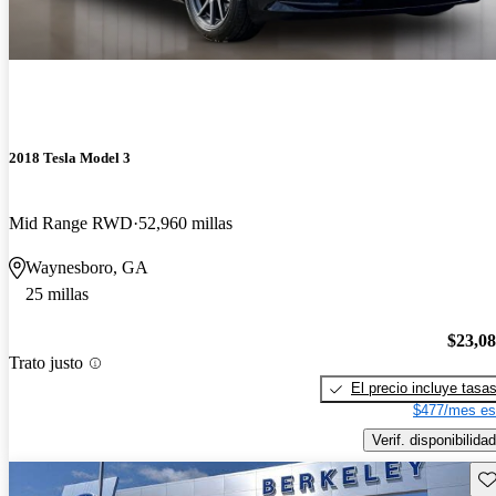
2018 Tesla Model 3
Mid Range RWD
52,960 millas
Waynesboro, GA
25 millas
$23,0
Trato justo
El precio incluye tasa
$477/mes es
Verif. disponibilidad
Gu