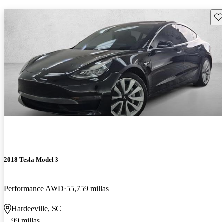
Gu
2018 Tesla Model 3
Performance AWD
55,759 millas
Hardeeville, SC
99 millas