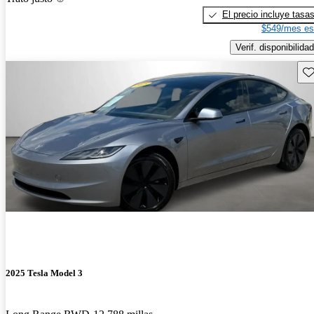
El precio incluye tasa
$549/mes es
Verif. disponibilidad
Gu
2025 Tesla Model 3