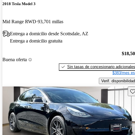
2018 Tesla Model 3
Mid Range RWD
93,701 millas
Entrega a domicilio desde Scottsdale, AZ
Entrega a domicilio gratuita
$18,5
Buena oferta
Sin tasas de concesionario adicionale
$383/mes es
Verif. disponibilidad
Gu