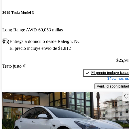
2019 Tesla Model 3
Long Range AWD
60,053 millas
Entrega a domicilio desde Raleigh, NC
El precio incluye envío de $1,812
$25,9
Trato justo
El precio incluye tasa
$495/mes es
Verif. disponibilidad
Gu