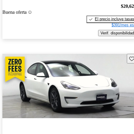
$20,6
Buena oferta
El precio incluye tasa
$391/mes es
Verif. disponibilidad
Gu