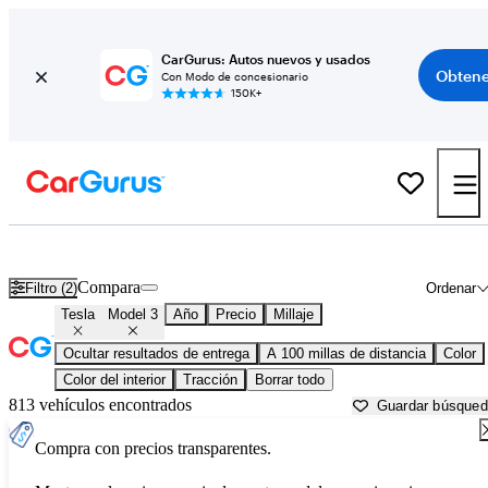
CarGurus: Autos nuevos y usados
Obtene
Con Modo de concesionario
150K+
Tesla Model 3 usados en venta cerca de
Ames, IA
Compara
Filtro (2)
Ordenar
Tesla
Model 3
Año
Precio
Millaje
Ocultar resultados de entrega
A 100 millas de distancia
Color
Color del interior
Tracción
Borrar todo
813 vehículos encontrados
Guardar búsque
Compra con precios transparentes.