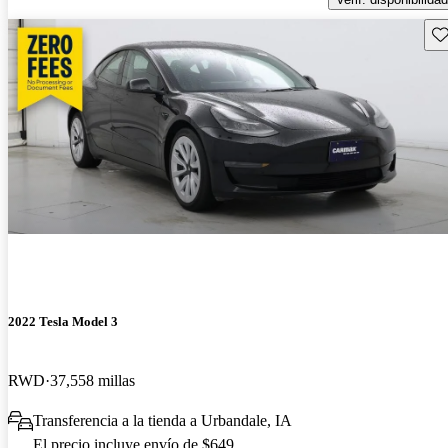
Gu
2022 Tesla Model 3
RWD
37,558 millas
Transferencia a la tienda a Urbandale, IA
El precio incluye envío de $649