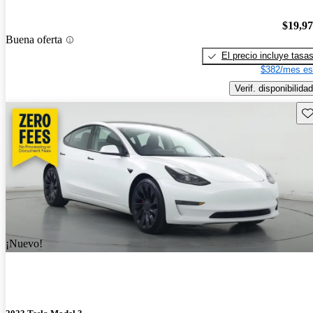
$19,9
Buena oferta
El precio incluye tasa
$382/mes es
Verif. disponibilidad
Gu
¡Nuevo!