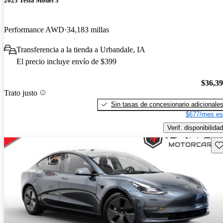
2023 Tesla Model 3
Performance AWD
34,183 millas
Transferencia a la tienda a Urbandale, IA
El precio incluye envío de $399
$36,3
Trato justo
Sin tasas de concesionario adicionale
$677/mes es
Verif. disponibilidad
Gu