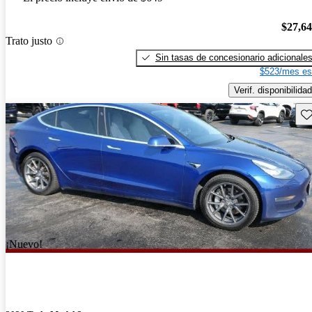
$27,6
Trato justo
Sin tasas de concesionario adicionale
$523/mes es
Verif. disponibilidad
Gu
¡Nuevo!