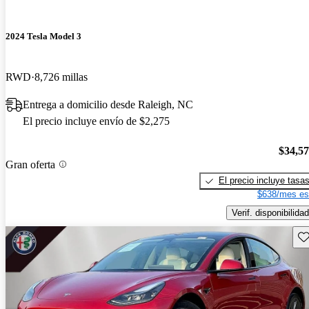
2024 Tesla Model 3
RWD
8,726 millas
Entrega a domicilio desde Raleigh, NC
El precio incluye envío de $2,275
$34,5
Gran oferta
El precio incluye tasa
$638/mes es
Verif. disponibilidad
Gu