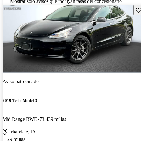
Mostrar solo avisos que incluyan tasas del concesionario
Gu
Aviso patrocinado
2019 Tesla Model 3
Mid Range RWD
73,439 millas
Urbandale, IA
29 millas