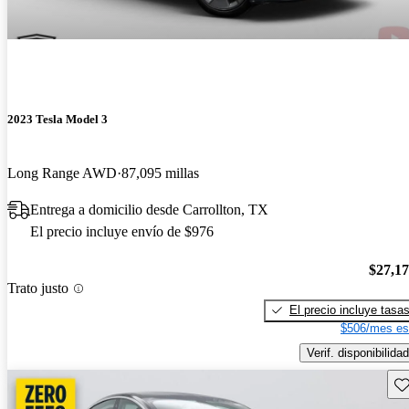
2023 Tesla Model 3
Long Range AWD
87,095 millas
Entrega a domicilio desde Carrollton, TX
El precio incluye envío de $976
$27,1
Trato justo
El precio incluye tasa
$506/mes es
Verif. disponibilidad
Gu