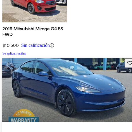
2019 Mitsubishi Mirage G4 ES
FWD
$10,500
Sin calificación
Se aplican tarifas
Gu