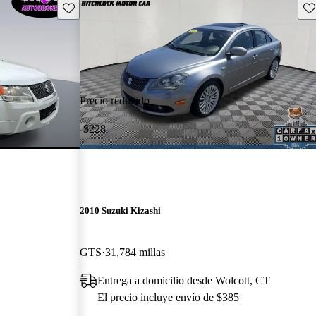
Guarda este Aviso
Gu
Precio reducido
-$228
2010 Suzuki Kizashi
GTS
31,784 millas
Entrega a domicilio desde Wolcott, CT
El precio incluye envío de $385