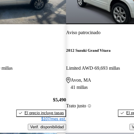
Aviso patrocinado
2012 Suzuki Grand Vitara
 millas
Limited AWD
69,693 millas
Avon, MA
41 millas
$5,490
Trato justo
El precio incluye tasas
El p
$107/mes est.
Verif. disponibilidad
V