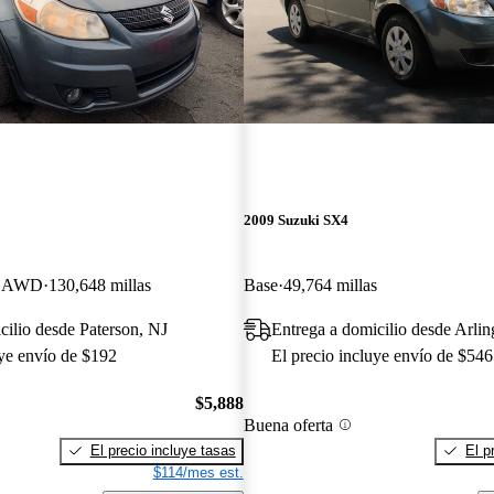
2009 Suzuki SX4
ng AWD
130,648 millas
Base
49,764 millas
cilio desde Paterson, NJ
Entrega a domicilio desde Arli
uye envío de $192
El precio incluye envío de $546
$5,888
Buena oferta
El precio incluye tasas
El p
$114/mes est.