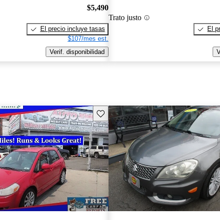
$5,490
Trato justo
El precio incluye tasas
El p
$107/mes est.
Verif. disponibilidad
V
Guarda este Aviso