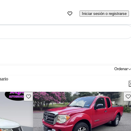
Iniciar sesión o registrarse
Ordenar
nario
Guarda este Aviso
Gu