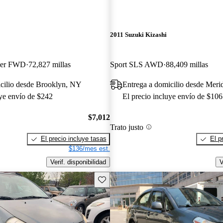
2011 Suzuki Kizashi
ver FWD
72,827 millas
Sport SLS AWD
88,409 millas
icilio desde Brooklyn, NY
Entrega a domicilio desde Meri
uye envío de $242
El precio incluye envío de $106
$7,012
Trato justo
El precio incluye tasas
El p
$136/mes est.
Verif. disponibilidad
V
Guarda este Aviso