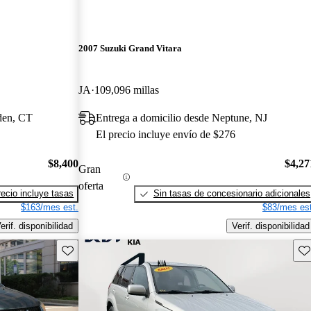
2007 Suzuki Grand Vitara
JA
109,096 millas
den, CT
Entrega a domicilio desde Neptune, NJ
El precio incluye envío de $276
$8,400
$4,27
Gran
oferta
recio incluye tasas
Sin tasas de concesionario adicionales
$163/mes est.
$83/mes est
erif. disponibilidad
Verif. disponibilidad
Guarda este Aviso
Gu