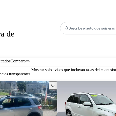
Describe el auto que quisieras
ca de
trados
Compara
Mostrar solo avisos que incluyan tasas del concesio
cios transparentes.
Guarda este Aviso