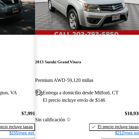
2013 Suzuki Grand Vitara
Premium AWD
59,120 millas
ngton, VA
Entrega a domicilio desde Milford, CT
El precio incluye envío de $146
$7,991
$10,93
Sin calificación
recio incluye tasas
El precio incluye tasas
$155/mes est.
$212/mes est