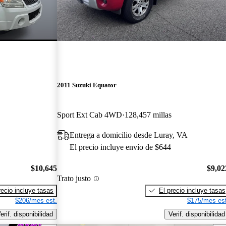
2011 Suzuki Equator
Sport Ext Cab 4WD
128,457 millas
Entrega a domicilio desde Luray, VA
El precio incluye envío de $644
$10,645
$9,02
Trato justo
recio incluye tasas
El precio incluye tasas
$206/mes est.
$175/mes est
erif. disponibilidad
Verif. disponibilidad