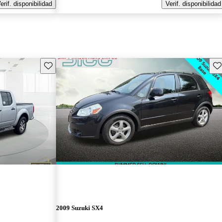
erif. disponibilidad
Verif. disponibilidad
Guarda este Aviso
Gu
2009 Suzuki SX4