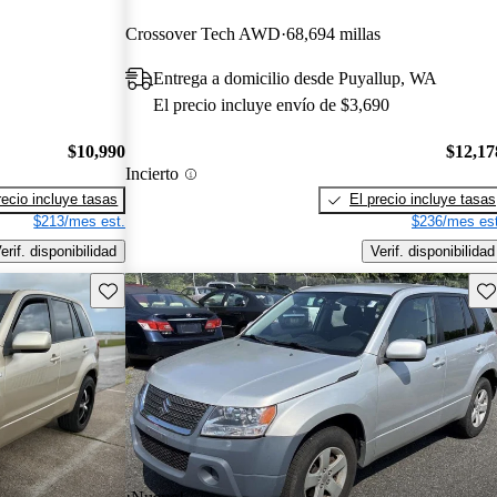
Crossover Tech AWD
68,694 millas
Entrega a domicilio desde Puyallup, WA
El precio incluye envío de $3,690
$10,990
$12,17
Incierto
recio incluye tasas
El precio incluye tasas
$213/mes est.
$236/mes est
erif. disponibilidad
Verif. disponibilidad
Guarda este Aviso
Gu