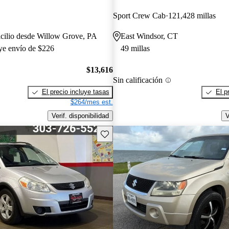
Sport Crew Cab
121,428 millas
cilio desde Willow Grove, PA
East Windsor, CT
uye envío de $226
49 millas
$13,616
Sin calificación
El precio incluye tasas
El p
$264/mes est.
Verif. disponibilidad
V
Guarda este Aviso