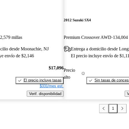
2012 Suzuki SX4
2,579 millas
Premium Crossover AWD
134,004 
cilio desde Moonachie, NJ
Entrega a domicilio desde Lon
uye envío de $2,146
El precio incluye envío de $1,1
$17,096
Precio
alto
El precio incluye tasas
Sin tasas de concesi
$331/mes est.
Verif. disponibilidad
V
1