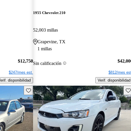
1955 Chevrolet 210
52,003 millas
Grapevine, TX
1 millas
$12,750
$42,00
Sin calificación
$247/mes est.
$812/mes est
erif. disponibilidad
Verif. disponibilidad
Guarda este Aviso
Gu