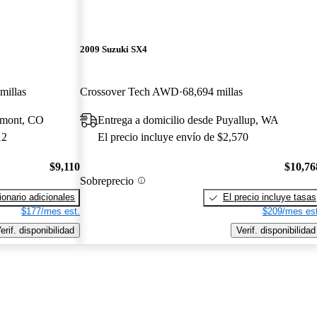
2009 Suzuki SX4
millas
Crossover Tech AWD
68,694 millas
gmont, CO
Entrega a domicilio desde Puyallup, WA
12
El precio incluye envío de $2,570
$9,110
$10,76
Sobreprecio
onario adicionales
El precio incluye tasas
$177/mes est.
$209/mes est
erif. disponibilidad
Verif. disponibilidad