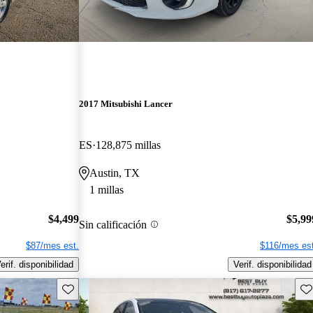
2017 Mitsubishi Lancer
ES
128,875 millas
Austin, TX
1 millas
$4,499
$5,99
Sin calificación
$87/mes est.
$116/mes est
erif. disponibilidad
Verif. disponibilidad
Guarda este Aviso
Gu