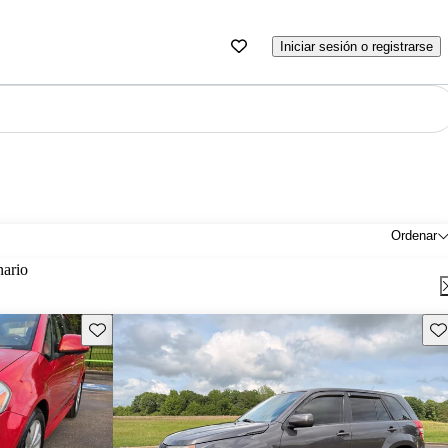
Iniciar sesión o registrarse
Ordenar
nario
Guarda este Aviso
Gu