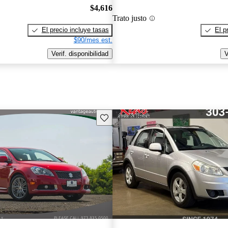
$4,616
Trato justo
El precio incluye tasas
El p
$90/mes est.
Verif. disponibilidad
V
Guarda este Aviso