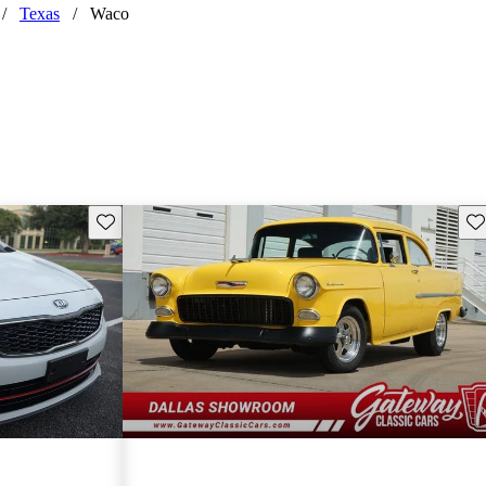
/
Texas
/
Waco
Guarda este Aviso
Gu