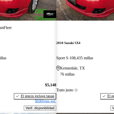
mFleet
2010 Suzuki SX4
llas
Sport S
108,435 millas
Kennedale, TX
76 millas
$5,148
Trato justo
El precio incluye tasas
El p
$100/mes est.
Verif. disponibilidad
V