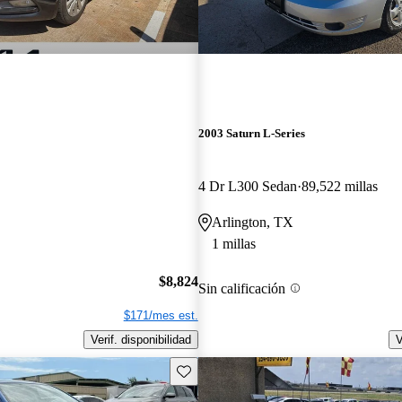
2003 Saturn L-Series
4 Dr L300 Sedan
89,522 millas
Arlington, TX
1 millas
$8,824
Sin calificación
$171/mes est.
Verif. disponibilidad
V
Guarda este Aviso