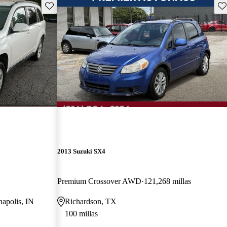
Guarda este Aviso
Gu
2013 Suzuki SX4
Premium Crossover AWD
121,268 millas
napolis, IN
Richardson, TX
100 millas