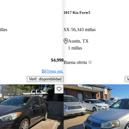
2017 Kia Forte5
llas
SX
56,343 millas
Austin, TX
1 millas
$4,998
Buena oferta
$97/mes est.
Verif. disponibilidad
V
Guarda este Aviso