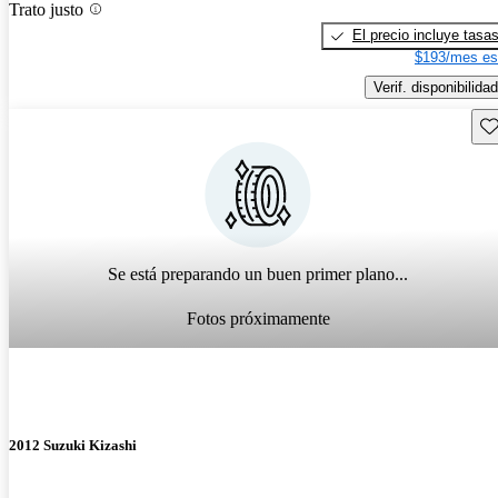
Trato justo
El precio incluye tasa
$193/mes es
Verif. disponibilidad
Gu
Se está preparando un buen primer plano...
Fotos próximamente
2012 Suzuki Kizashi