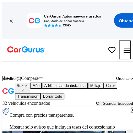
CarGurus: Autos nuevos y usados
Obtene
Con Modo de concesionario
150K+
Autos Suzuki usados en venta cerca de
Trenton, NJ
Compara
Filtro (1)
Ordenar
Suzuki
Año
A 50 millas de distancia
Millaje
Color
Transmisión
Borrar todo
32 vehículos encontrados
Guardar búsque
Compra con precios transparentes.
Mostrar solo avisos que incluyan tasas del concesionario