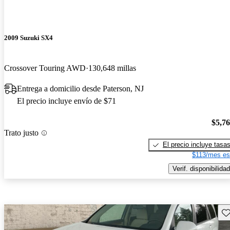
2009 Suzuki SX4
Crossover Touring AWD
130,648 millas
Entrega a domicilio desde Paterson, NJ
El precio incluye envío de $71
$5,7
Trato justo
El precio incluye tasa
$113/mes es
Verif. disponibilidad
Gu