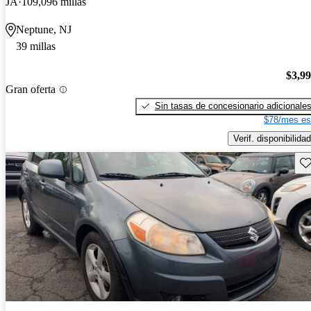
JA
109,096 millas
Neptune, NJ
39 millas
$3,9
Gran oferta
Sin tasas de concesionario adicionale
$78/mes es
Verif. disponibilidad
Gu