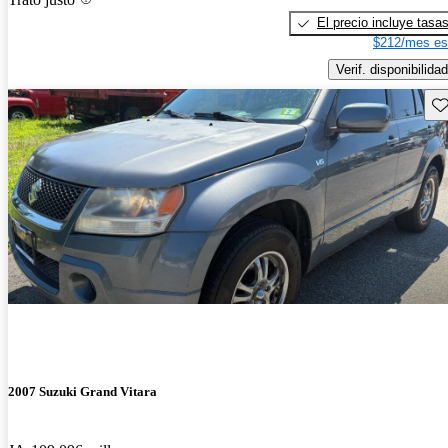
El precio incluye tasa
$212/mes es
Verif. disponibilidad
Gu
2007 Suzuki Grand Vitara