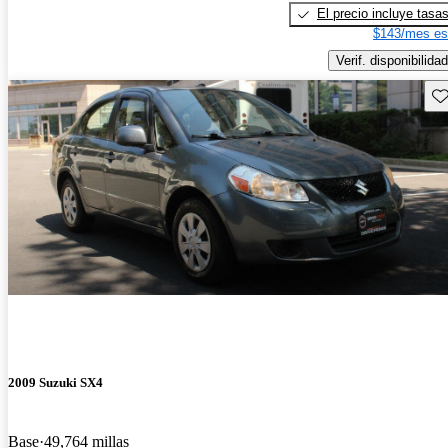
El precio incluye tasa
$143/mes es
Verif. disponibilidad
Gu
2009 Suzuki SX4
Base
49,764 millas