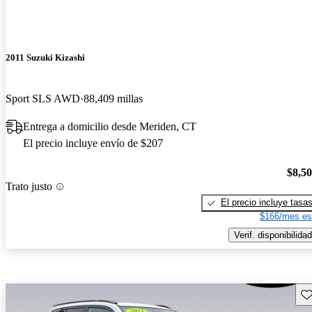
2011 Suzuki Kizashi
Sport SLS AWD
88,409 millas
Entrega a domicilio desde Meriden, CT
El precio incluye envío de $207
$8,5
Trato justo
El precio incluye tasa
$166/mes es
Verif. disponibilidad
Gu