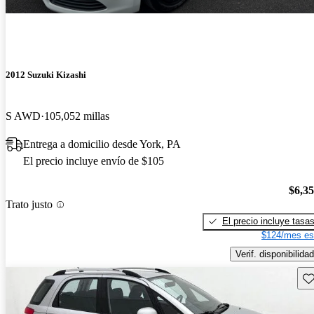
2012 Suzuki Kizashi
S AWD
105,052 millas
Entrega a domicilio desde York, PA
El precio incluye envío de $105
$6,3
Trato justo
El precio incluye tasa
$124/mes es
Verif. disponibilidad
Gu