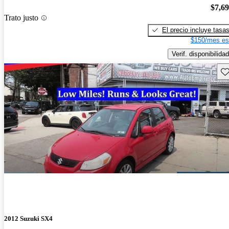
$7,6
Trato justo
El precio incluye tasa
$150/mes es
Verif. disponibilidad
Gu
2012 Suzuki SX4