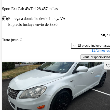
Sport Ext Cab 4WD
128,457 millas
Entrega a domicilio desde Luray, VA
El precio incluye envío de $336
$8,7
Trato justo
El precio incluye tasa
$170/mes es
Verif. disponibilidad
Gu