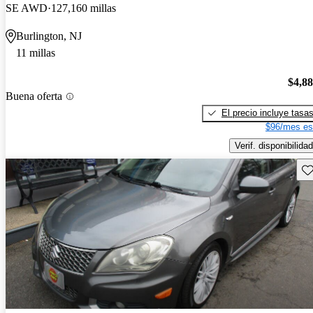
SE AWD
127,160 millas
Burlington, NJ
11 millas
$4,8
Buena oferta
El precio incluye tasa
$96/mes es
Verif. disponibilidad
Gu