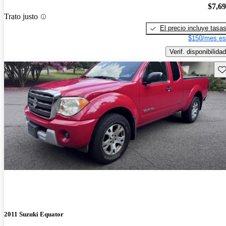
$7,6
Trato justo
El precio incluye tasa
$150/mes es
Verif. disponibilidad
Gu
2011 Suzuki Equator