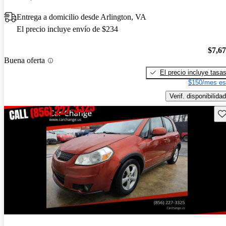
Entrega a domicilio desde Arlington, VA
El precio incluye envío de $234
$7,6
Buena oferta
El precio incluye tasa
$150/mes es
Verif. disponibilidad
Gu