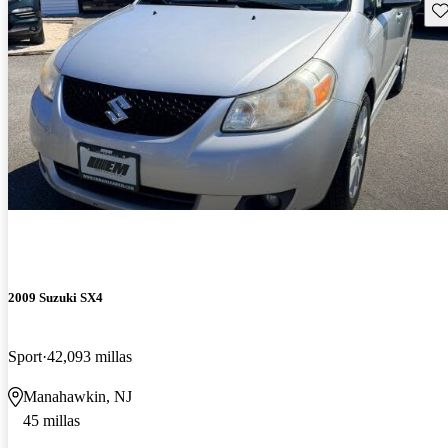
Gu
2009 Suzuki SX4
Sport
42,093 millas
Manahawkin, NJ
45 millas