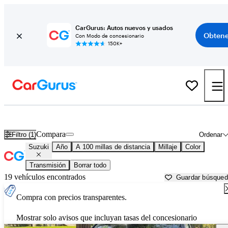
CarGurus: Autos nuevos y usados
Obtene
Con Modo de concesionario
150K+
Autos Suzuki usados en venta cerca de
Spokane, WA
Compara
Filtro (1)
Ordenar
Suzuki
Año
A 100 millas de distancia
Millaje
Color
Transmisión
Borrar todo
19 vehículos encontrados
Guardar búsque
Compra con precios transparentes.
Mostrar solo avisos que incluyan tasas del concesionario