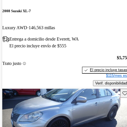
2008 Suzuki XL-7
Luxury AWD
146,563 millas
Entrega a domicilio desde Everett, WA
El precio incluye envío de $555
$5,7
Trato justo
El precio incluye tasa
$115/mes es
Verif. disponibilidad
Gu