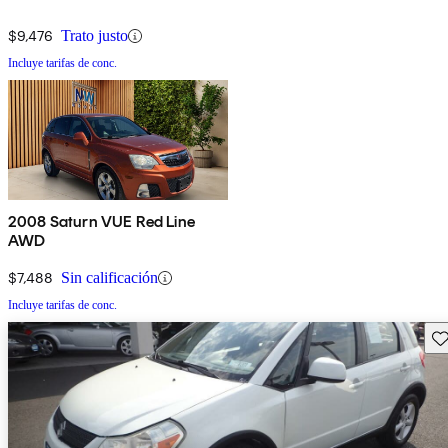
$9,476
Trato justo
Incluye tarifas de conc.
2008 Saturn VUE Red Line
AWD
$7,488
Sin calificación
Incluye tarifas de conc.
Gu