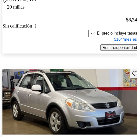
20 millas
$8,2
Sin calificación
El precio incluye tasa
$164/mes es
Verif. disponibilidad
Gu