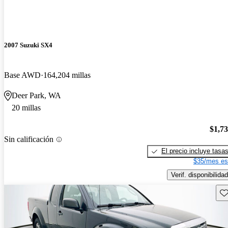
2007 Suzuki SX4
Base AWD
164,204 millas
Deer Park, WA
20 millas
$1,7
Sin calificación
El precio incluye tasa
$35/mes es
Verif. disponibilidad
Gu