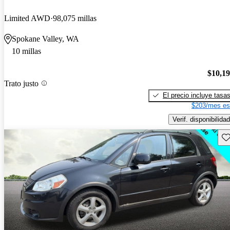
Limited AWD
98,075 millas
Spokane Valley, WA
10 millas
$10,1
Trato justo
El precio incluye tasa
$203/mes es
Verif. disponibilidad
Gu