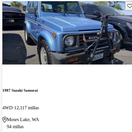
Gu
¡Nuevo!
1987 Suzuki Samurai
4WD
12,117 millas
Moses Lake, WA
94 millas