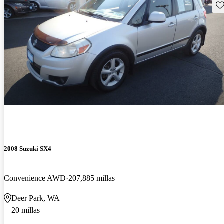
Gu
2008 Suzuki SX4
Convenience AWD
207,885 millas
Deer Park, WA
20 millas