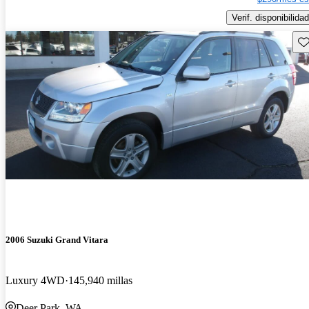
Verif. disponibilidad
Gu
2006 Suzuki Grand Vitara
Luxury 4WD
145,940 millas
Deer Park, WA