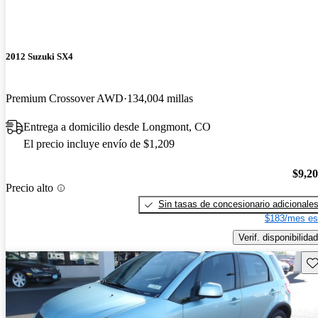
2012 Suzuki SX4
Premium Crossover AWD
134,004 millas
Entrega a domicilio desde Longmont, CO
El precio incluye envío de $1,209
$9,2
Precio alto
Sin tasas de concesionario adicionale
$183/mes es
Verif. disponibilidad
Gu