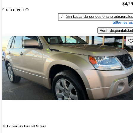
$4,2
Gran oferta
Sin tasas de concesionario adicionale
$86/mes es
Verif. disponibilidad
Gu
2012 Suzuki Grand Vitara