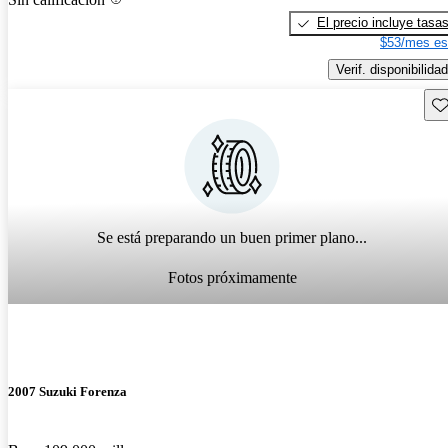
El precio incluye tasa
$53/mes es
Verif. disponibilidad
Gu
Se está preparando un buen primer plano...
Fotos próximamente
2007 Suzuki Forenza