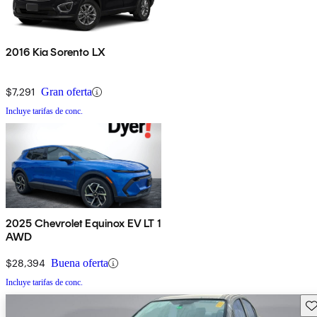
2016 Kia Sorento LX
$7,291
Gran oferta
Incluye tarifas de conc.
2025 Chevrolet Equinox EV LT 1
AWD
$28,394
Buena oferta
Incluye tarifas de conc.
Gu