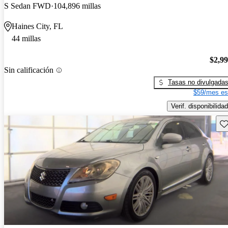
S Sedan FWD
104,896 millas
Haines City, FL
44 millas
$2,9
Sin calificación
Tasas no divulgada
$59/mes es
Verif. disponibilidad
Gu