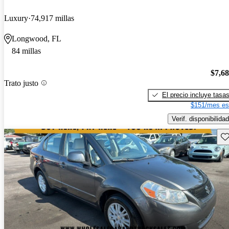
Luxury
74,917 millas
Longwood, FL
84 millas
$7,6
Trato justo
El precio incluye tasa
$151/mes es
Verif. disponibilidad
Gu