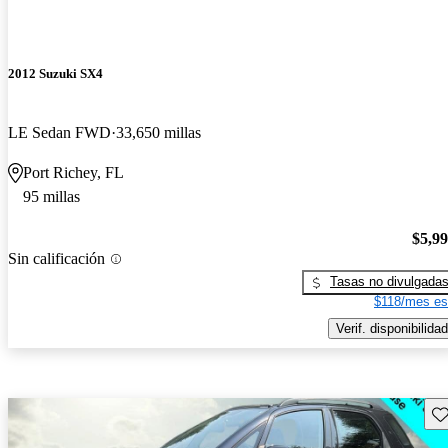
2012 Suzuki SX4
LE Sedan FWD
33,650 millas
Port Richey, FL
95 millas
$5,9
Sin calificación
Tasas no divulgada
$118/mes es
Verif. disponibilidad
Gu