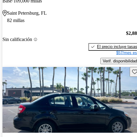
Base
109,000 millas
Saint Petersburg, FL
82 millas
$2,8
Sin calificación
El precio incluye tasa
$57/mes es
Verif. disponibilidad
Gu