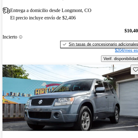
Entrega a domicilio desde Longmont, CO
El precio incluye envío de $2,406
$10,4
Incierto
Sin tasas de concesionario adicionale
$204/mes es
Verif. disponibilidad
Gu