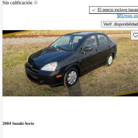
Sin calificación
El precio incluye tasa
$81/mes es
Verif. disponibilidad
Gu
2004 Suzuki Aerio