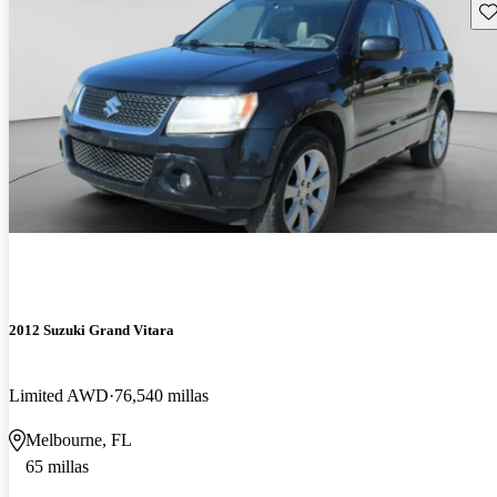
Gu
2012 Suzuki Grand Vitara
Limited AWD
76,540 millas
Melbourne, FL
65 millas