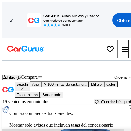
CarGurus: Autos nuevos y usados
Obtene
Con Modo de concesionario
150K+
Autos Suzuki usados en venta cerca de
Sebring, FL
Compara
Filtro (1)
Ordenar
Suzuki
Año
A 100 millas de distancia
Millaje
Color
Transmisión
Borrar todo
19 vehículos encontrados
Guardar búsque
Compra con precios transparentes.
Mostrar solo avisos que incluyan tasas del concesionario