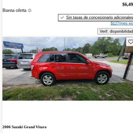
$6,4
Buena oferta
Sin tasas de concesionario adicionale
$127/mes es
Verif. disponibilidad
Gu
¡Nuevo!
2006 Suzuki Grand Vitara