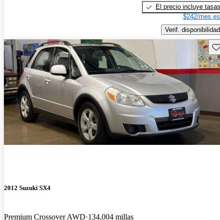
El precio incluye tasa
$242/mes es
Verif. disponibilidad
Gu
2012 Suzuki SX4
Premium Crossover AWD
134,004 millas