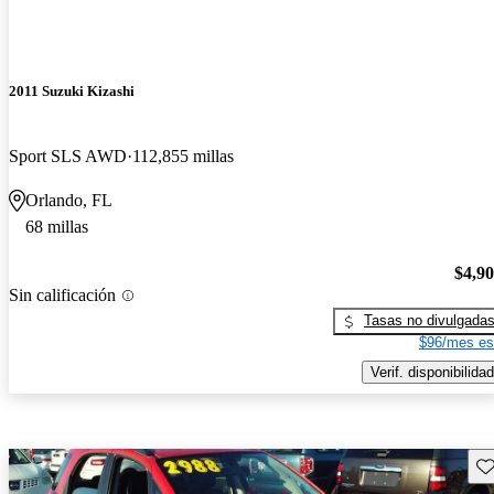
2011 Suzuki Kizashi
Sport SLS AWD
112,855 millas
Orlando, FL
68 millas
$4,9
Sin calificación
Tasas no divulgada
$96/mes es
Verif. disponibilidad
Gu