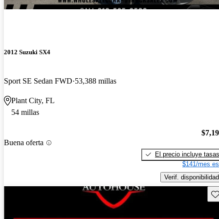
2012 Suzuki SX4
Sport SE Sedan FWD
53,388 millas
Plant City, FL
54 millas
$7,1
Buena oferta
El precio incluye tasa
$141/mes es
Verif. disponibilidad
Gu