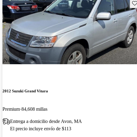
Gu
¡Nuevo!
2012 Suzuki Grand Vitara
Premium
84,608 millas
Entrega a domicilio desde Avon, MA
El precio incluye envío de $113