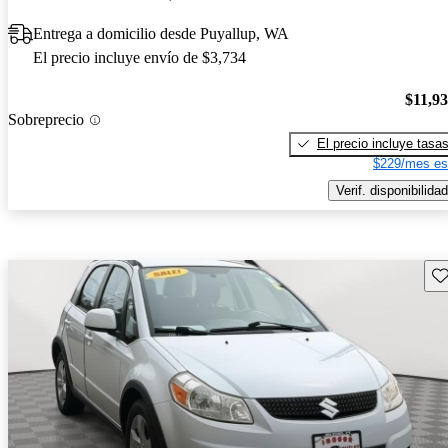
Entrega a domicilio desde Puyallup, WA
El precio incluye envío de $3,734
$11,9
Sobreprecio
El precio incluye tasa
$229/mes es
Verif. disponibilidad
Gu