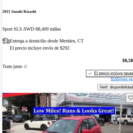
2011 Suzuki Kizashi
Sport SLS AWD
88,409 millas
Entrega a domicilio desde Meriden, CT
El precio incluye envío de $292
$8,5
Trato justo
El precio incluye tasa
$165/mes es
Verif. disponibilidad
Gu