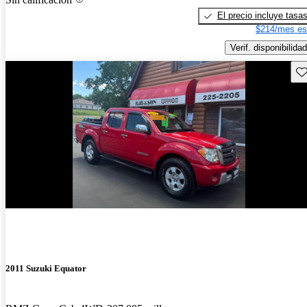
El precio incluye tasa
$214/mes es
Verif. disponibilidad
Gu
2011 Suzuki Equator