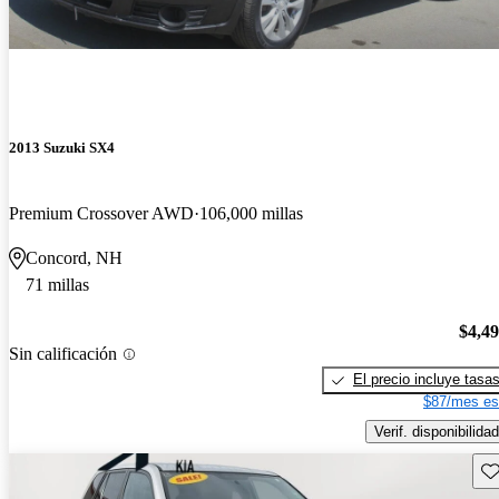
2013 Suzuki SX4
Premium Crossover AWD
106,000 millas
Concord, NH
71 millas
$4,4
Sin calificación
El precio incluye tasa
$87/mes es
Verif. disponibilidad
Gu