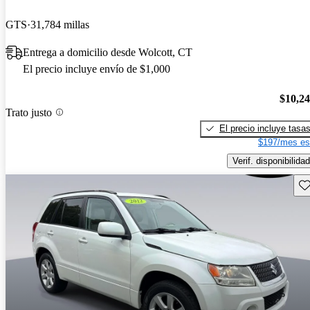
GTS
31,784 millas
Entrega a domicilio desde Wolcott, CT
El precio incluye envío de $1,000
$10,2
Trato justo
El precio incluye tasa
$197/mes es
Verif. disponibilidad
Gu