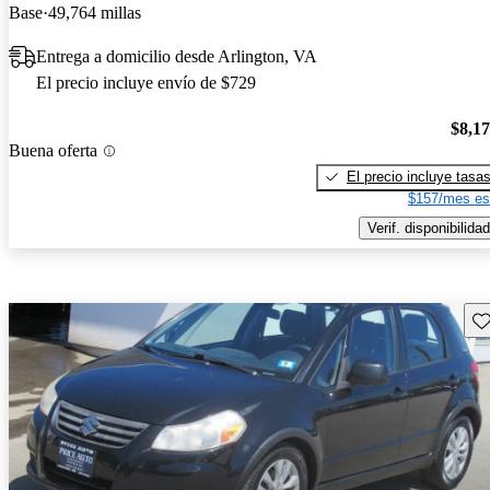
Base
49,764 millas
Entrega a domicilio desde Arlington, VA
El precio incluye envío de $729
$8,1
Buena oferta
El precio incluye tasa
$157/mes es
Verif. disponibilidad
Gu