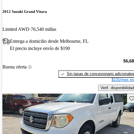
2012 Suzuki Grand Vitara
Limited AWD
76,540 millas
Entrega a domicilio desde Melbourne, FL
El precio incluye envío de $190
$6,6
Buena oferta
Sin tasas de concesionario adicionale
$131/mes es
Verif. disponibilidad
Gu