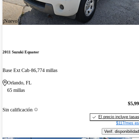
¡Nuevo!
2011 Suzuki Equator
Base Ext Cab
86,774 millas
Orlando, FL
65 millas
$5,9
Sin calificación
El precio incluye tasa
$117/mes es
Verif. disponibilidad