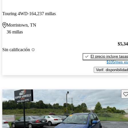
Touring 4WD
164,237 millas
Morristown, TN
36 millas
$5,3
Sin calificación
El precio incluye tasa
$105/mes es
Verif. disponibilidad
Gu