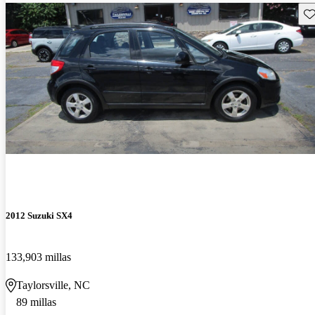
Gu
2012 Suzuki SX4
133,903 millas
Taylorsville, NC
89 millas