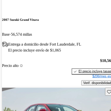
2007 Suzuki Grand Vitara
Base
56,574 millas
Entrega a domicilio desde Fort Lauderdale, FL
El precio incluye envío de $1,065
$10,5
Precio alto
El precio incluye tasa
$206/mes es
Verif. disponibilidad
Gu