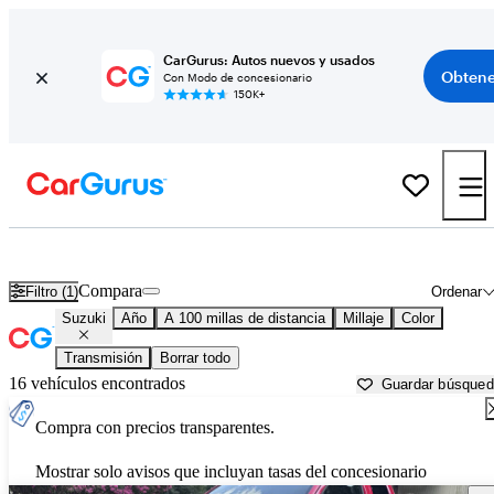
CarGurus: Autos nuevos y usados
Obtene
Con Modo de concesionario
150K+
Autos Suzuki usados en venta cerca de
Greeneville, TN
Compara
Filtro (1)
Ordenar
Suzuki
Año
A 100 millas de distancia
Millaje
Color
Transmisión
Borrar todo
16 vehículos encontrados
Guardar búsque
Compra con precios transparentes.
Mostrar solo avisos que incluyan tasas del concesionario