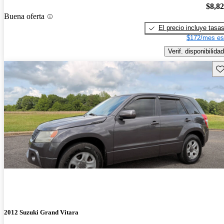
$8,8
Buena oferta
El precio incluye tasa
$172/mes es
Verif. disponibilidad
Gu
2012 Suzuki Grand Vitara