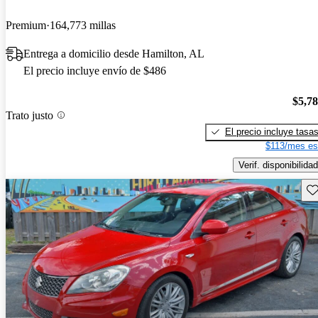
Premium
164,773 millas
Entrega a domicilio desde Hamilton, AL
El precio incluye envío de $486
$5,7
Trato justo
El precio incluye tasa
$113/mes es
Verif. disponibilidad
Gu