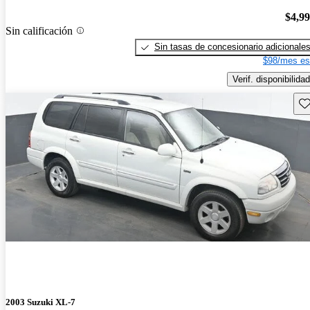
$4,9
Sin calificación
Sin tasas de concesionario adicionale
$98/mes es
Verif. disponibilidad
Gu
2003 Suzuki XL-7