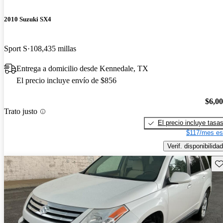
2010 Suzuki SX4
Sport S
108,435 millas
Entrega a domicilio desde Kennedale, TX
El precio incluye envío de $856
$6,0
Trato justo
El precio incluye tasa
$117/mes es
Verif. disponibilidad
Gu