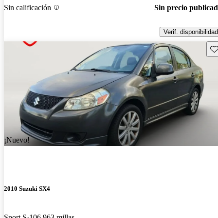
Sin calificación
Sin precio publica
Verif. disponibilidad
Gu
¡Nuevo!
2010 Suzuki SX4
Sport S
106,963 millas