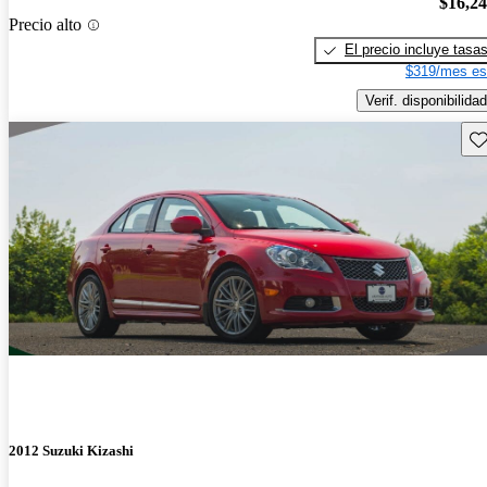
$16,2
Precio alto
El precio incluye tasa
$319/mes es
Verif. disponibilidad
Gu
2012 Suzuki Kizashi