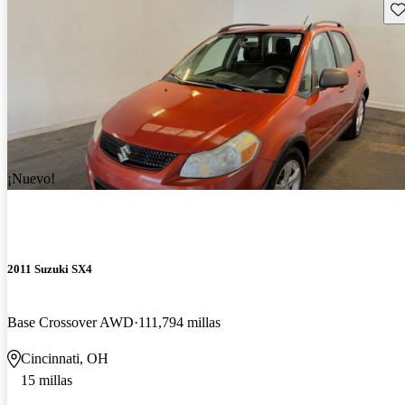
Gu
¡Nuevo!
2011 Suzuki SX4
Base Crossover AWD
111,794 millas
Cincinnati, OH
15 millas