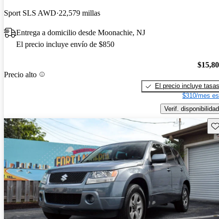
Sport SLS AWD
22,579 millas
Entrega a domicilio desde Moonachie, NJ
El precio incluye envío de $850
$15,8
Precio alto
El precio incluye tasa
$310/mes es
Verif. disponibilidad
Gu