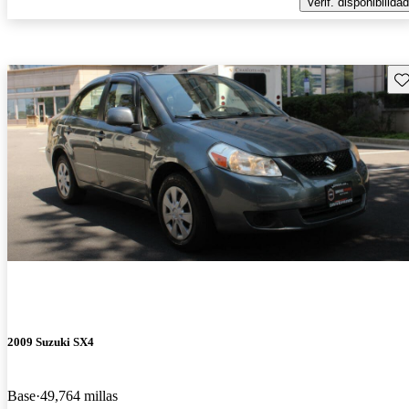
Verif. disponibilidad
Gu
2009 Suzuki SX4
Base
49,764 millas