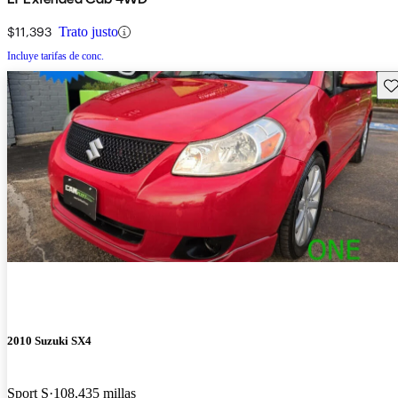
$11,393
Trato justo
Incluye tarifas de conc.
Gu
2010 Suzuki SX4
Sport S
108,435 millas