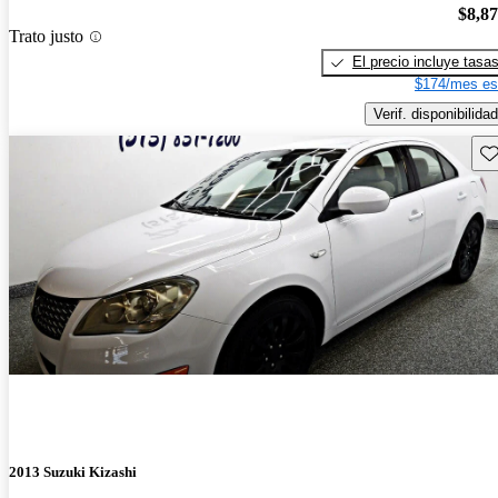
$8,8
Trato justo
El precio incluye tasa
$174/mes es
Verif. disponibilidad
Gu
2013 Suzuki Kizashi