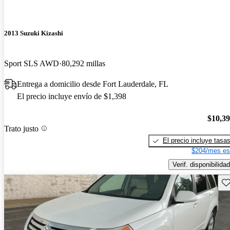
2013 Suzuki Kizashi
Sport SLS AWD
80,292 millas
Entrega a domicilio desde Fort Lauderdale, FL
El precio incluye envío de $1,398
$10,3
Trato justo
El precio incluye tasa
$204/mes es
Verif. disponibilidad
Gu