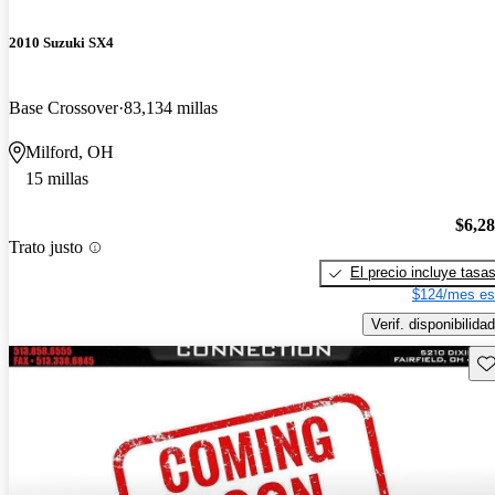
2010 Suzuki SX4
Base Crossover
83,134 millas
Milford, OH
15 millas
$6,2
Trato justo
El precio incluye tasa
$124/mes es
Verif. disponibilidad
Gu