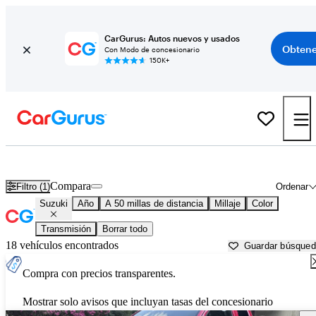
CarGurus: Autos nuevos y usados
Obtene
Con Modo de concesionario
150K+
Autos Suzuki usados en venta cerca de
Cincinnati, OH
Compara
Filtro (1)
Ordenar
Suzuki
Año
A 50 millas de distancia
Millaje
Color
Transmisión
Borrar todo
18 vehículos encontrados
Guardar búsque
Compra con precios transparentes.
Mostrar solo avisos que incluyan tasas del concesionario