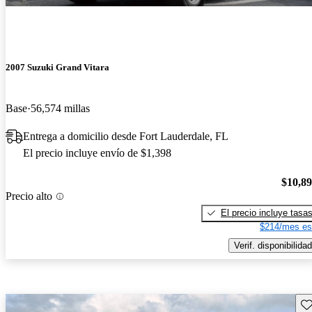
2007 Suzuki Grand Vitara
Base
56,574 millas
Entrega a domicilio desde Fort Lauderdale, FL
El precio incluye envío de $1,398
$10,8
Precio alto
El precio incluye tasa
$214/mes es
Verif. disponibilidad
Gu