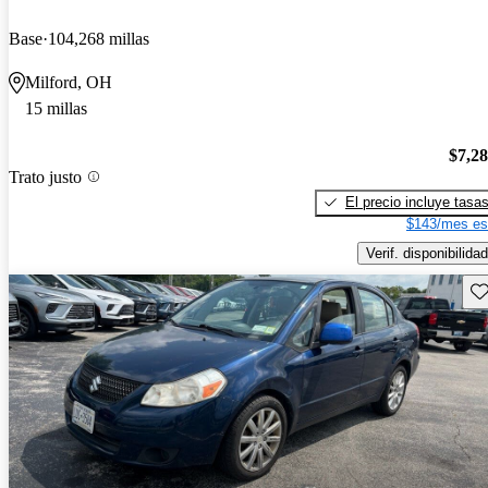
Base
104,268 millas
Milford, OH
15 millas
$7,2
Trato justo
El precio incluye tasa
$143/mes es
Verif. disponibilidad
Gu