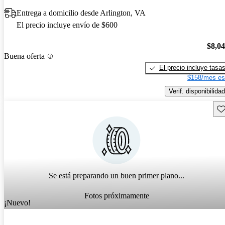
Entrega a domicilio desde Arlington, VA
El precio incluye envío de $600
$8,0
Buena oferta
El precio incluye tasa
$158/mes es
Verif. disponibilidad
Gu
Se está preparando un buen primer plano...
Fotos próximamente
¡Nuevo!