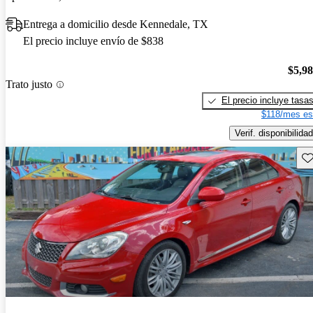
Entrega a domicilio desde Kennedale, TX
El precio incluye envío de $838
$5,9
Trato justo
El precio incluye tasa
$118/mes es
Verif. disponibilidad
Gu