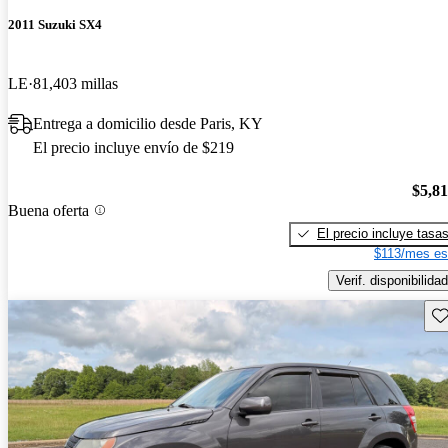
2011 Suzuki SX4
LE
81,403 millas
Entrega a domicilio desde Paris, KY
El precio incluye envío de $219
$5,8
Buena oferta
El precio incluye tasa
$113/mes es
Verif. disponibilidad
Gu