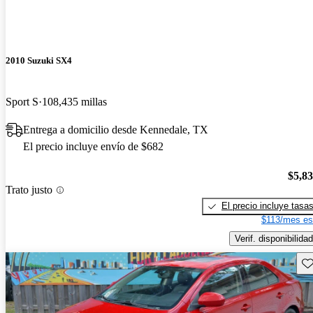
2010 Suzuki SX4
Sport S
108,435 millas
Entrega a domicilio desde Kennedale, TX
El precio incluye envío de $682
$5,8
Trato justo
El precio incluye tasa
$113/mes es
Verif. disponibilidad
Gu