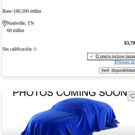
Base
160,500 millas
Nashville, TN
60 millas
$3,7
Sin calificación
El precio incluye tasa
$74/mes es
Verif. disponibilidad
Gu