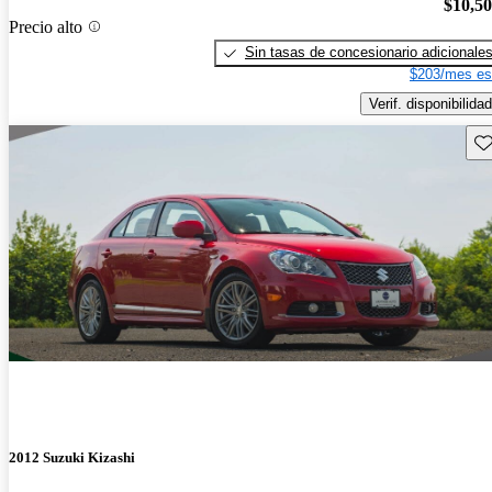
$10,5
Precio alto
Sin tasas de concesionario adicionale
$203/mes es
Verif. disponibilidad
Gu
2012 Suzuki Kizashi