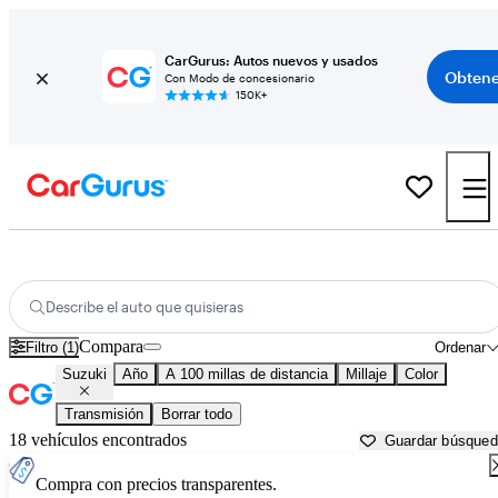
CarGurus: Autos nuevos y usados
Obtene
Con Modo de concesionario
150K+
Autos Suzuki usados en venta cerca de
Bowling Green, KY
Describe el auto que quisieras
Compara
Filtro (1)
Ordenar
Suzuki
Año
A 100 millas de distancia
Millaje
Color
Transmisión
Borrar todo
18 vehículos encontrados
Guardar búsque
Compra con precios transparentes.