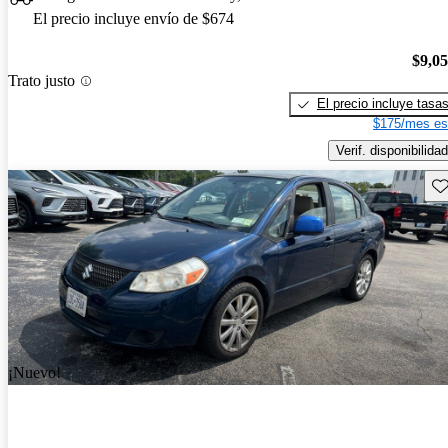
El precio incluye envío de $674
$9,0
Trato justo
El precio incluye tasa
$175/mes es
Verif. disponibilidad
Gu
¡Nuevo!