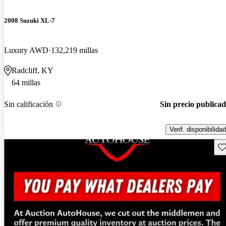
2008 Suzuki XL-7
Luxury AWD
132,219 millas
Radcliff, KY
64 millas
Sin calificación
Sin precio publica
Verif. disponibilidad
Gu