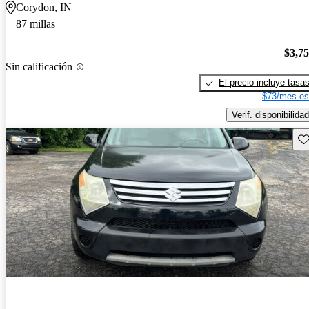
Corydon, IN
87 millas
$3,7
Sin calificación
El precio incluye tasa
$73/mes es
Verif. disponibilidad
Gu