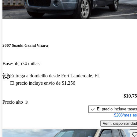
2007 Suzuki Grand Vitara
Base
56,574 millas
Entrega a domicilio desde Fort Lauderdale, FL
El precio incluye envío de $1,256
$10,7
Precio alto
El precio incluye tasa
$208/mes es
Verif. disponibilidad
Gu