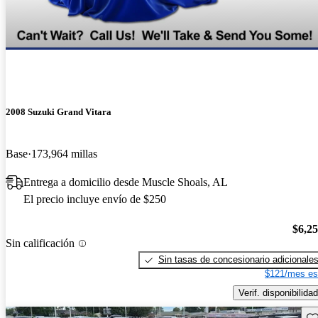
2008 Suzuki Grand Vitara
Base
173,964 millas
Entrega a domicilio desde Muscle Shoals, AL
El precio incluye envío de $250
$6,2
Sin calificación
Sin tasas de concesionario adicionale
$121/mes es
Verif. disponibilidad
Gu