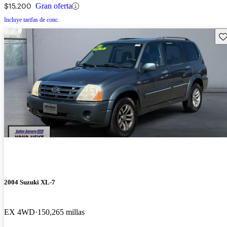
$15,200
Gran oferta
Incluye tarifas de conc.
Gu
2004 Suzuki XL-7
EX 4WD
150,265 millas