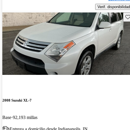
Verif. disponibilidad
Gu
2008 Suzuki XL-7
Base
92,193 millas
Entrega a domicilio desde Indianapolis, IN