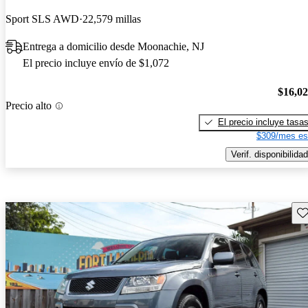
Sport SLS AWD
22,579 millas
Entrega a domicilio desde Moonachie, NJ
El precio incluye envío de $1,072
$16,0
Precio alto
El precio incluye tasa
$309/mes es
Verif. disponibilidad
Gu