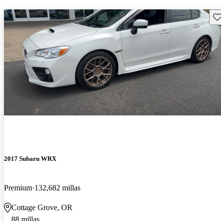
Gu
2017 Subaru WRX
Premium
132,682 millas
Cottage Grove, OR
88 millas