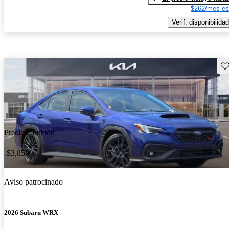
$262/mes es
Verif. disponibilidad
Gu
Precio reducido
-$3,850
Aviso patrocinado
2026 Subaru WRX