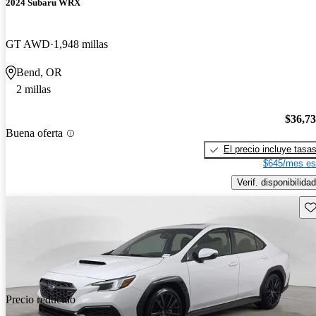
2024 Subaru WRX
GT AWD
1,948 millas
Bend, OR
2 millas
$36,7
Buena oferta
El precio incluye tasa
$645/mes es
Verif. disponibilidad
Gu
Precio reducido