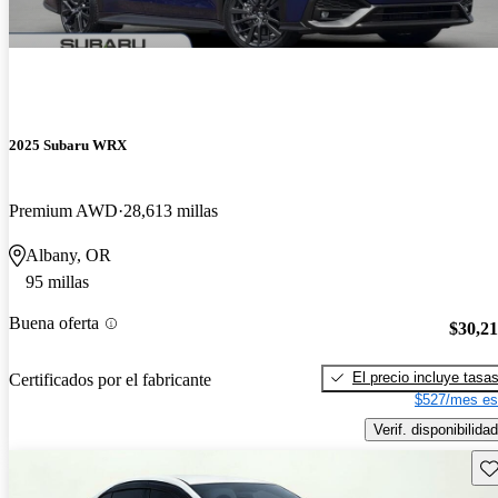
2025 Subaru WRX
Premium AWD
28,613 millas
Albany, OR
95 millas
Buena oferta
$30,2
El precio incluye tasa
Certificados por el fabricante
$527/mes es
Verif. disponibilidad
Gu