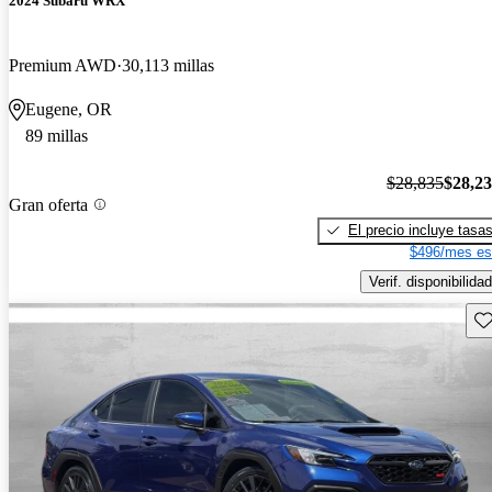
2024 Subaru WRX
Premium AWD
30,113 millas
Eugene, OR
89 millas
$28,835
$28,2
Gran oferta
El precio incluye tasa
$496/mes es
Verif. disponibilidad
Gu