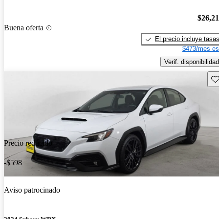
$26,2
Buena oferta
El precio incluye tasa
$473/mes es
Verif. disponibilidad
Gu
Precio reducido
-$598
Aviso patrocinado