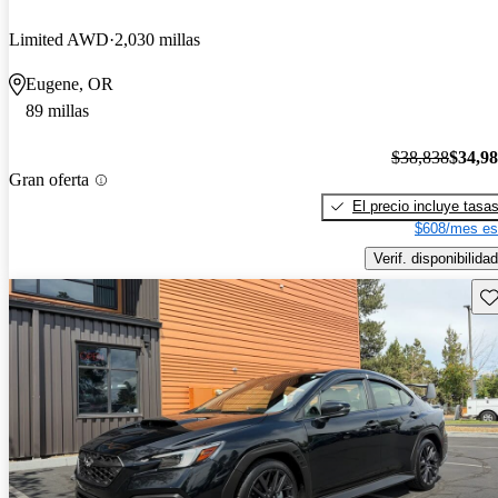
Limited AWD
2,030 millas
Eugene, OR
89 millas
$38,838
$34,9
Gran oferta
El precio incluye tasa
$608/mes es
Verif. disponibilidad
Gu