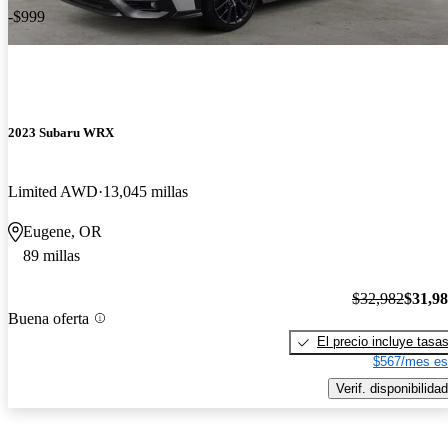
-$999
2023 Subaru WRX
Limited AWD
13,045 millas
Eugene, OR
89 millas
$32,982
$31,9
Buena oferta
El precio incluye tasa
$567/mes es
Verif. disponibilidad