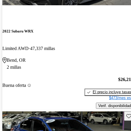
2022 Subaru WRX
Limited AWD
47,337 millas
Bend, OR
2 millas
$26,2
Buena oferta
El precio incluye tasa
$473/mes es
Verif. disponibilidad
Gu