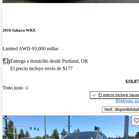
2016 Subaru WRX
Limited AWD
93,000 millas
Entrega a domicilio desde Portland, OR
El precio incluye envío de $177
$18,8
Trato justo
El precio incluye tasa
$344/mes es
Verif. disponibilidad
Gu