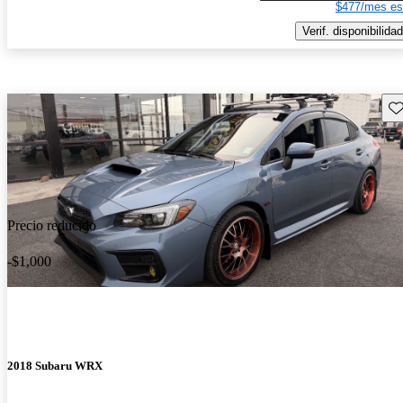
$477/mes es
Verif. disponibilidad
Gu
Precio reducido
-$1,000
2018 Subaru WRX