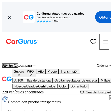
CarGurus: Autos nuevos y usados
Obtene
Con Modo de concesionario
150K+
Subaru WRX usados en venta cerca de
Bend, OR
Compara
Filtro (2)
Ordenar
Subaru
WRX
Año
Precio
Transmisión
A 100 millas de distancia
Ocultar resultados de entrega
Millaje
Nuevos/Usados/Certificados
Color
Borrar todo
228 vehículos encontrados
Guardar búsque
Compra con precios transparentes.