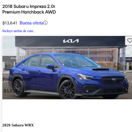
2018 Subaru Impreza 2.0i
Premium Hatchback AWD
$13,641
Buena oferta
Incluye tarifas de conc.
Gu
Precio reducido
-$3,850
2026 Subaru WRX