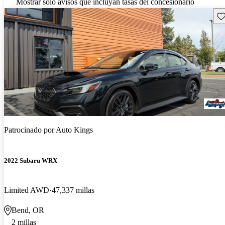
Mostrar solo avisos que incluyan tasas del concesionario
Gu
Patrocinado por
Auto Kings
2022 Subaru WRX
Limited AWD
47,337 millas
Bend, OR
2 millas