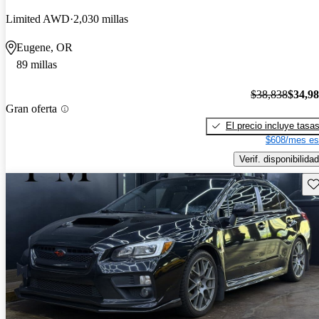
Limited AWD
2,030 millas
Eugene, OR
89 millas
$38,838
$34,9
Gran oferta
El precio incluye tasa
$608/mes es
Verif. disponibilidad
Gu