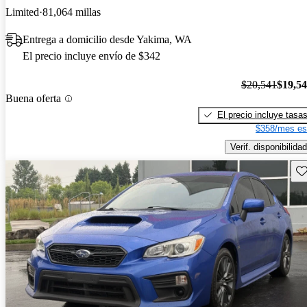
Limited
81,064 millas
Entrega a domicilio desde Yakima, WA
El precio incluye envío de $342
$20,541
$19,5
Buena oferta
El precio incluye tasa
$358/mes es
Verif. disponibilidad
Gu