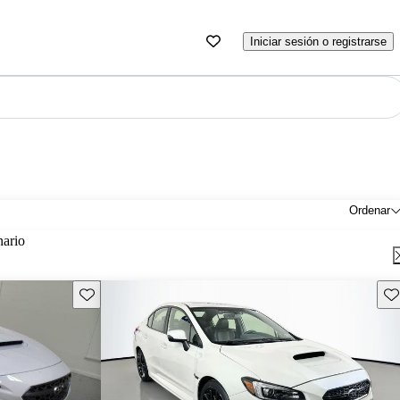
Iniciar sesión o registrarse
Ordenar
nario
Guarda este Aviso
Gu