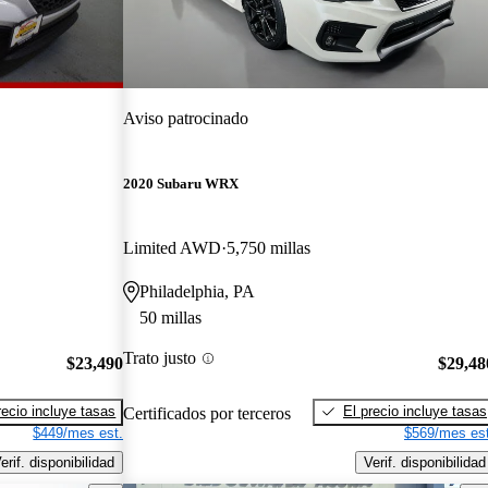
Aviso patrocinado
2020 Subaru WRX
Limited AWD
5,750 millas
Philadelphia, PA
50 millas
Trato justo
$23,490
$29,48
recio incluye tasas
El precio incluye tasas
Certificados por terceros
$449/mes est.
$569/mes est
erif. disponibilidad
Verif. disponibilidad