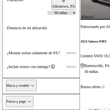
Allentown, PA
¡Nuevo!
Patrocinado por
Ab
Distancia de mi ubicación
2024 Subaru WRX
¿Mostrar avisos solamente de PA?
Limited AWD
18,
Bartonsville, PA
¿Incluir avisos con entrega?
30 millas
Marca y modelo
Buena oferta
Precio y pago