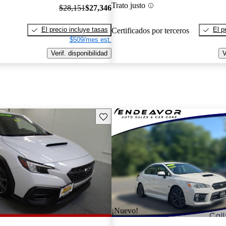
Trato justo
$28,151
$27,346
El precio incluye tasas
El p
Certificados por terceros
$509/mes est.
Verif. disponibilidad
V
Guarda este Aviso
¡Nuevo!