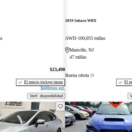
2019 Subaru WRX
as
AWD
100,055 millas
Manville, NJ
47 millas
$23,490
Buena oferta
El precio incluye tasas
El p
$449/mes est.
Verif. disponibilidad
V
Guarda este Aviso