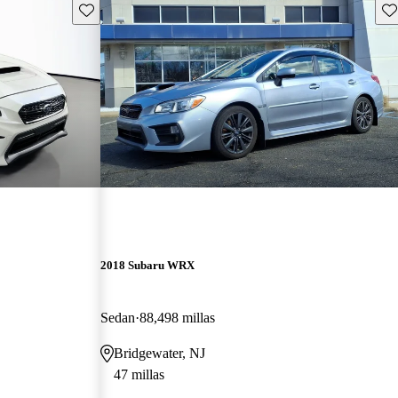
Guarda este Aviso
Gu
2018 Subaru WRX
Sedan
88,498 millas
Bridgewater, NJ
47 millas