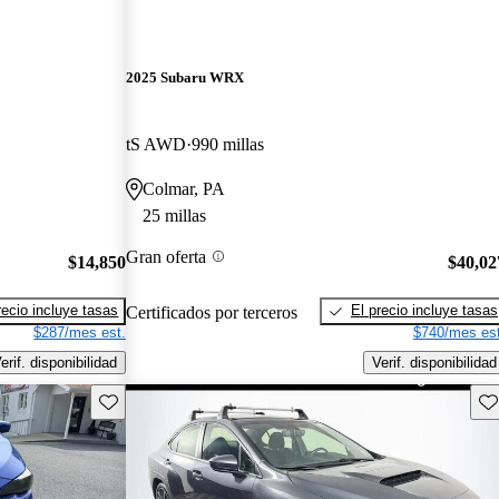
2025 Subaru WRX
tS AWD
990 millas
Colmar, PA
25 millas
Gran oferta
$14,850
$40,02
recio incluye tasas
El precio incluye tasas
Certificados por terceros
$287/mes est.
$740/mes est
erif. disponibilidad
Verif. disponibilidad
Guarda este Aviso
Gu