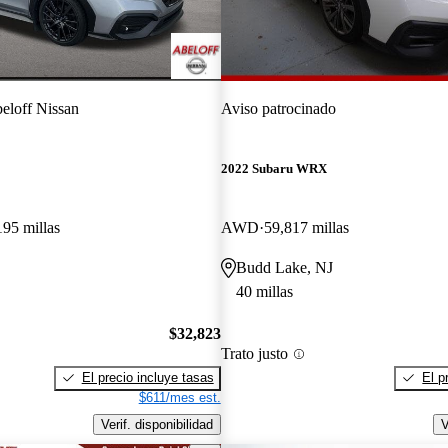
eloff Nissan
Aviso patrocinado
2022 Subaru WRX
195 millas
AWD
59,817 millas
Budd Lake, NJ
40 millas
$32,823
Trato justo
El precio incluye tasas
El p
$611/mes est.
Verif. disponibilidad
V