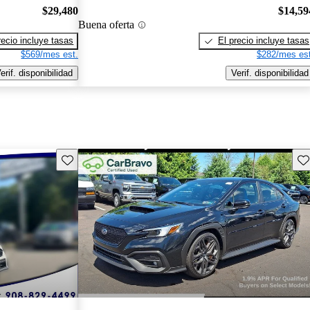
$29,480
$14,59
Buena oferta
recio incluye tasas
El precio incluye tasas
$569/mes est.
$282/mes est
erif. disponibilidad
Verif. disponibilidad
Guarda este Aviso
Gu