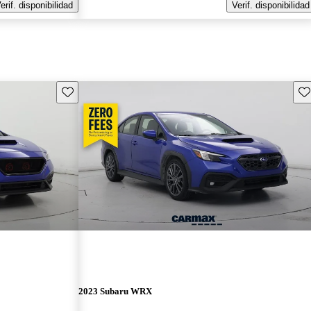
erif. disponibilidad
Verif. disponibilidad
Guarda este Aviso
Gu
2023 Subaru WRX