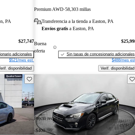
Premium AWD
58,303 millas
on, PA
Transferencia a la tienda a Easton, PA
Envíos gratis
a Easton, PA
$27,747
$25,99
Buena
oferta
onario adicionales
Sin tasas de concesionario adicionales
$521/mes est.
$488/mes est
erif. disponibilidad
Verif. disponibilidad
Guarda este Aviso
Gu
Precio reducido
-$400