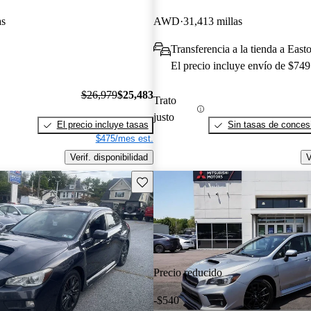
as
AWD
31,413 millas
Transferencia a la tienda a East
El precio incluye envío de $749
$26,979
$25,483
Trato
justo
El precio incluye tasas
Sin tasas de concesi
$475/mes est.
Verif. disponibilidad
V
Guarda este Aviso
Precio reducido
-$540