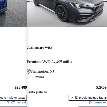
2023 Subaru WRX
Premium AWD
24,495 millas
Flemington, NJ
33 millas
$25,489
$29,09
Trato justo
recio incluye tasas
El precio incluye tasas
$492/mes est.
$546/mes est