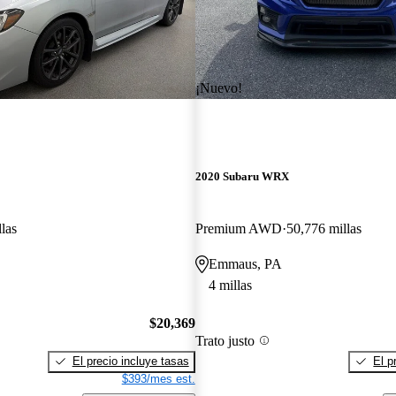
¡Nuevo!
2020 Subaru WRX
las
Premium AWD
50,776 millas
Emmaus, PA
4 millas
$20,369
Trato justo
El precio incluye tasas
El p
$393/mes est.