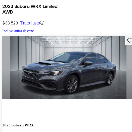
2023 Subaru WRX Limited
AWD
$33,523
Trato justo
Incluye tarifas de conc.
Gu
2023 Subaru WRX