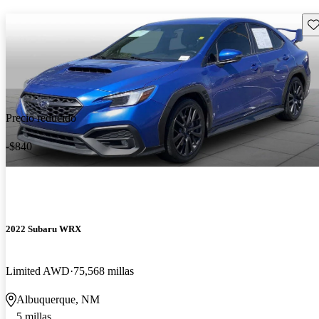
Gu
Precio reducido
-$840
2022 Subaru WRX
Limited AWD
75,568 millas
Albuquerque, NM
5 millas