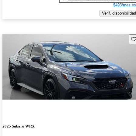
$493/mes es
Verif. disponibilidad
Gu
2025 Subaru WRX