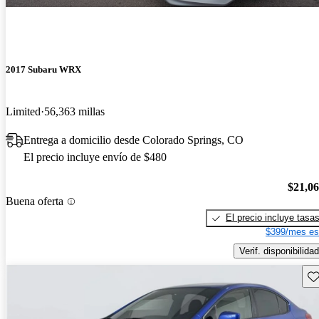
2017 Subaru WRX
Limited
56,363 millas
Entrega a domicilio desde Colorado Springs, CO
El precio incluye envío de $480
$21,0
Buena oferta
El precio incluye tasa
$399/mes es
Verif. disponibilidad
Gu