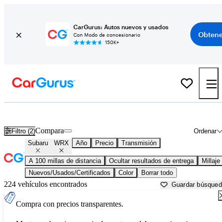
CarGurus: Autos nuevos y usados
Obtene
Con Modo de concesionario
150K+
Subaru WRX usados en venta cerca de
Albuquerque, NM
Compara
Filtro (2)
Ordenar
Subaru
WRX
Año
Precio
Transmisión
A 100 millas de distancia
Ocultar resultados de entrega
Millaje
Nuevos/Usados/Certificados
Color
Borrar todo
224 vehículos encontrados
Guardar búsque
Compra con precios transparentes.