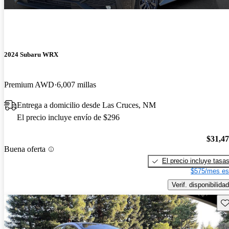
2024 Subaru WRX
Premium AWD
6,007 millas
Entrega a domicilio desde Las Cruces, NM
El precio incluye envío de $296
$31,4
Buena oferta
El precio incluye tasa
$575/mes es
Verif. disponibilidad
Gu