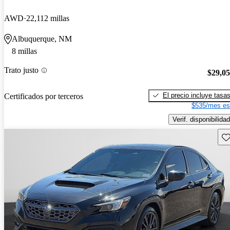
AWD
22,112 millas
Albuquerque, NM
8 millas
Trato justo
$29,0
El precio incluye tasa
Certificados por terceros
$535/mes es
Verif. disponibilidad
Gu