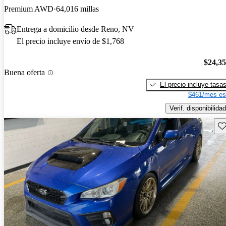
Premium AWD
64,016 millas
Entrega a domicilio desde Reno, NV
El precio incluye envío de $1,768
$24,3
Buena oferta
El precio incluye tasa
$461/mes es
Verif. disponibilidad
Gu