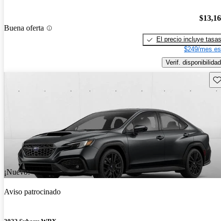
$13,1
Buena oferta
El precio incluye tasa
$249/mes es
Verif. disponibilidad
Gu
¡Nuevo!
Aviso patrocinado