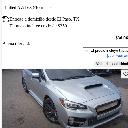
Limited AWD
8,610 millas
Entrega a domicilio desde El Paso, TX
El precio incluye envío de $250
$36,0
Buena oferta
El precio incluye tasa
$654/mes es
Verif. disponibilidad
Gu