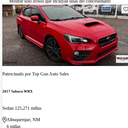
Mostrar solo avisos que incluyan tasas del concesionario
Gu
¡Nuevo!
Patrocinado por
Top Gun Auto Sales
2017 Subaru WRX
Sedan
125,271 millas
Albuquerque, NM
6 millas