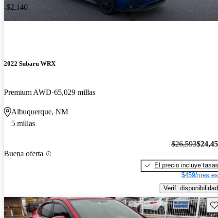
-$2,140
2022 Subaru WRX
Premium AWD
65,029 millas
Albuquerque, NM
5 millas
$26,593
$24,4
Buena oferta
El precio incluye tasa
$459/mes es
Verif. disponibilidad
Gu