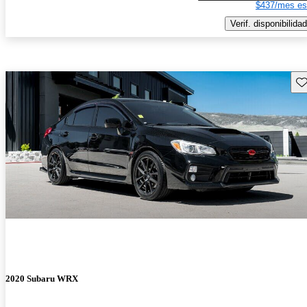
$437/mes es
Verif. disponibilidad
Gu
2020 Subaru WRX