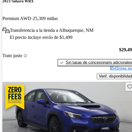
2023 Subaru WRX
Premium AWD
25,309 millas
Transferencia a la tienda a Albuquerque, NM
El precio incluye envío de $1,499
$29,4
Trato justo
Sin tasas de concesionario adicionale
$543/mes es
Verif. disponibilidad
Gu