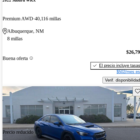
2022 Subaru WRX
Premium AWD
40,116 millas
Albuquerque, NM
8 millas
$26,7
Buena oferta
El precio incluye tasa
$502/mes es
Verif. disponibilidad
Gu
Precio reducido