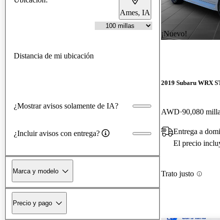
Ames, IA
¡Nuevo!
Distancia de mi ubicación
2019 Subaru WRX S
¿Mostrar avisos solamente de IA?
AWD
90,080 mill
Entrega a domi
¿Incluir avisos con entrega?
El precio incl
Marca y modelo
Trato justo
Precio y pago