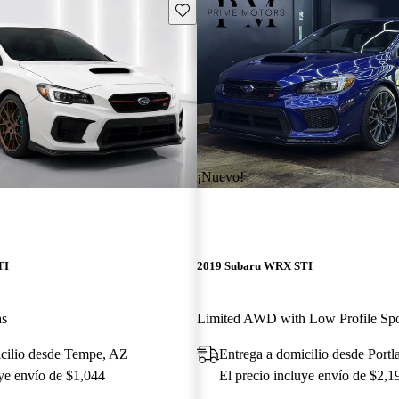
Guarda este Aviso
¡Nuevo!
TI
2019 Subaru WRX STI
as
icilio desde Tempe, AZ
Entrega a domicilio desde Port
uye envío de $1,044
El precio incluye envío de $2,1