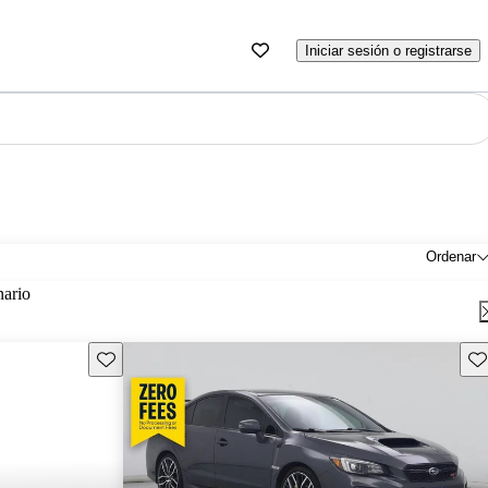
Iniciar sesión o registrarse
Ordenar
nario
Guarda este Aviso
Gu