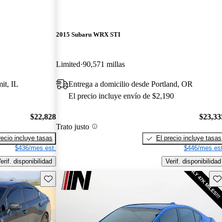
2015 Subaru WRX STI
Limited
90,571 millas
it, IL
Entrega a domicilio desde Portland, OR
El precio incluye envío de $2,190
$22,828
$23,33
Trato justo
recio incluye tasas
El precio incluye tasas
$436/mes est.
$446/mes est
erif. disponibilidad
Verif. disponibilidad
Guarda este Aviso
Gu