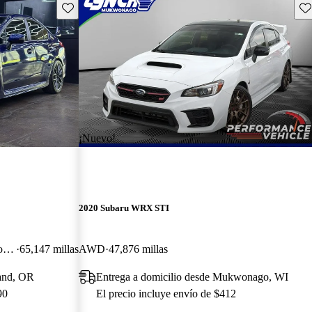
Guarda este Aviso
Gu
¡Nuevo!
2020 Subaru WRX STI
Limited AWD with Low Profile Spoiler
65,147 millas
AWD
47,876 millas
land, OR
Entrega a domicilio desde Mukwonago, WI
90
El precio incluye envío de $412