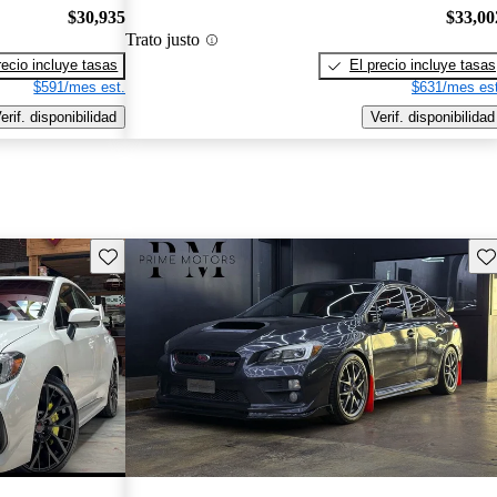
$30,935
$33,00
Trato justo
recio incluye tasas
El precio incluye tasas
$591/mes est.
$631/mes est
erif. disponibilidad
Verif. disponibilidad
Guarda este Aviso
Gu