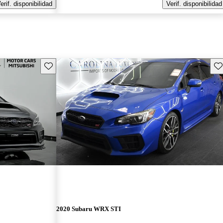
erif. disponibilidad
Verif. disponibilidad
Guarda este Aviso
Gu
2020 Subaru WRX STI