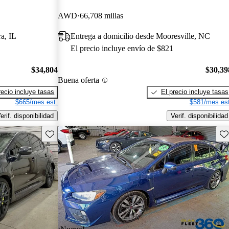
AWD
66,708 millas
a, IL
Entrega a domicilio desde Mooresville, NC
El precio incluye envío de $821
$34,804
$30,39
Buena oferta
recio incluye tasas
El precio incluye tasas
$665/mes est.
$581/mes est
erif. disponibilidad
Verif. disponibilidad
Guarda este Aviso
Gu