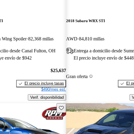
TI
2018 Subaru WRX STI
 Wing Spoiler
82,368 millas
AWD
84,810 millas
cilio desde Canal Fulton, OH
Entrega a domicilio desde Summ
uye envío de $942
El precio incluye envío de $448
$25,637
Gran oferta
El precio incluye tasas
El p
$490/mes est.
Verif. disponibilidad
V
Guarda este Aviso