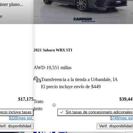
imer plano...
te
2021 Subaru WRX STI
AWD
19,551 millas
Transferencia a la tienda a Urbandale, IA
El precio incluye envío de $449
$17,175
$39,44
Trato
justo
recio incluye tasas
Sin tasas de concesionario adicionales
$328/mes est.
$748/mes est
erif. disponibilidad
Verif. disponibilidad