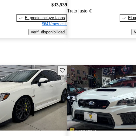
$33,539
Trato justo
El precio incluye tasas
El p
$641/mes est.
Verif. disponibilidad
V
Guarda este Aviso