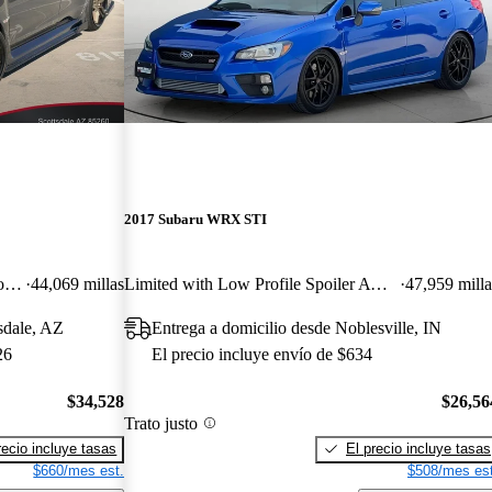
2017 Subaru WRX STI
Limited AWD with Low Profile Spoiler
44,069 millas
Limited with Low Profile Spoiler AWD
47,959 milla
sdale, AZ
Entrega a domicilio desde Noblesville, IN
26
El precio incluye envío de $634
$34,528
$26,56
Trato justo
recio incluye tasas
El precio incluye tasas
$660/mes est.
$508/mes est