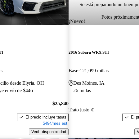
Se está preparando un buen pr
Fotos próximamen
¡Nuevo!
TI
2016 Subaru WRX STI
as
Base
121,099 millas
cilio desde Elyria, OH
Des Moines, IA
uye envío de $446
26 millas
$25,840
Trato justo
El precio incluye tasas
El p
$494/mes est.
Verif. disponibilidad
V