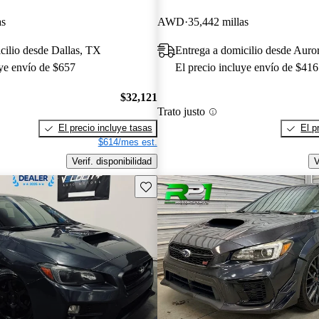
as
AWD
35,442 millas
cilio desde Dallas, TX
Entrega a domicilio desde Auror
uye envío de $657
El precio incluye envío de $416
$32,121
Trato justo
El precio incluye tasas
El p
$614/mes est.
Verif. disponibilidad
V
Guarda este Aviso