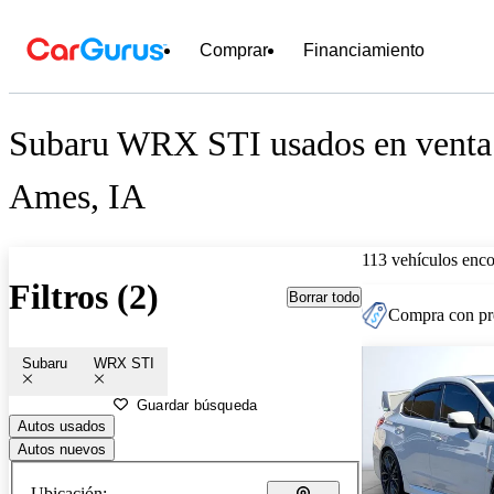
Comprar
Financiamiento
Subaru WRX STI usados en venta 
Ames, IA
113 vehículos enc
Filtros (2)
Borrar todo
Compra con pre
Subaru
WRX STI
Guardar búsqueda
Autos usados
Autos nuevos
Ubicación: