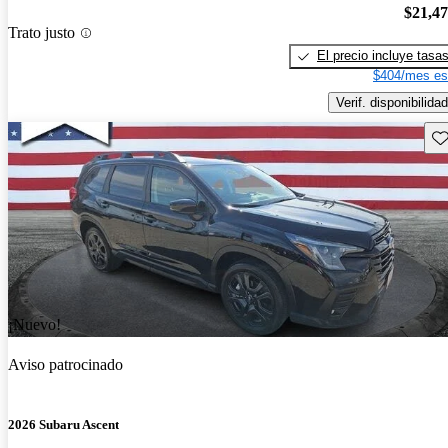
$21,4
Trato justo
El precio incluye tasa
$404/mes es
Verif. disponibilidad
Gu
¡Nuevo!
Aviso patrocinado
2026 Subaru Ascent