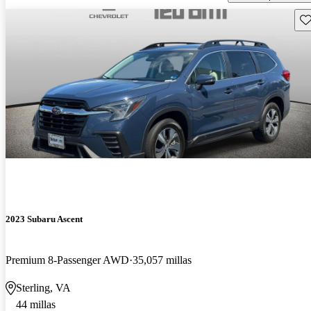
Gu
2023 Subaru Ascent
Premium 8-Passenger AWD
35,057 millas
Sterling, VA
44 millas