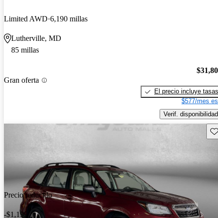
Limited AWD
6,190 millas
Lutherville, MD
85 millas
$31,8
Gran oferta
El precio incluye tasa
$577/mes es
Verif. disponibilidad
Gu
Precio reducido
-$1,199