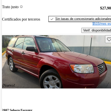
Trato justo
$27,9
Sin tasas de concesionario adicionale
Certificados por terceros
$515/mes es
Verif. disponibilidad
Gu
¡Nuevo!
2007 Subaru Forester