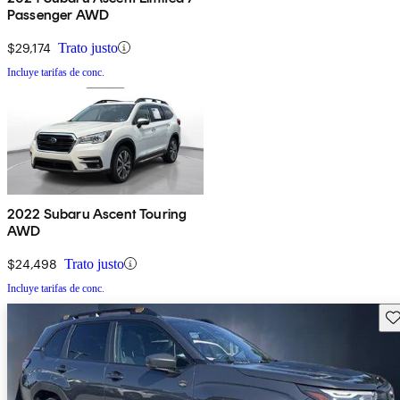
Passenger AWD
$29,174
Trato justo
Incluye tarifas de conc.
2022 Subaru Ascent Touring
AWD
$24,498
Trato justo
Incluye tarifas de conc.
Gu