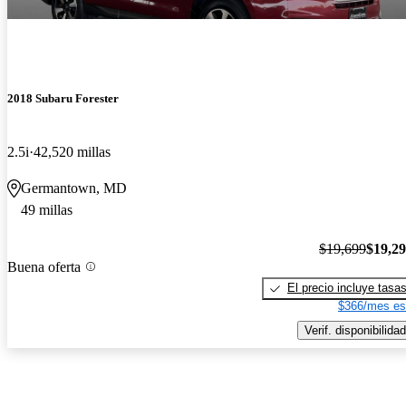
2018 Subaru Forester
2.5i
42,520 millas
Germantown, MD
49 millas
$19,699
$19,2
Buena oferta
El precio incluye tasa
$366/mes es
Verif. disponibilidad