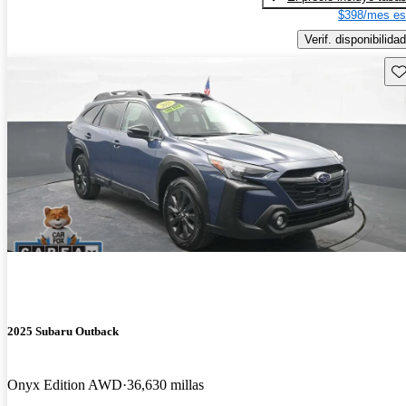
$398/mes es
Verif. disponibilidad
Gu
2025 Subaru Outback
Onyx Edition AWD
36,630 millas