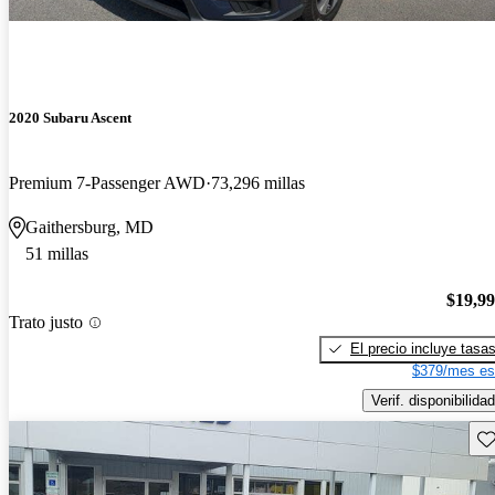
2020 Subaru Ascent
Premium 7-Passenger AWD
73,296 millas
Gaithersburg, MD
51 millas
$19,9
Trato justo
El precio incluye tasa
$379/mes es
Verif. disponibilidad
Gu