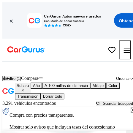
CarGurus: Autos nuevos y usados
Obtene
Con Modo de concesionario
150K+
Autos Subaru usados en venta cerca de
Winchester, VA
Compara
Filtro (1)
Ordenar
Subaru
Año
A 100 millas de distancia
Millaje
Color
Transmisión
Borrar todo
3,291 vehículos encontrados
Guardar búsque
Compra con precios transparentes.
Mostrar solo avisos que incluyan tasas del concesionario