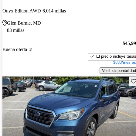
Onyx Edition AWD
6,014 millas
Glen Burnie, MD
83 millas
$45,9
Buena oferta
El precio incluye tasa
$833/mes es
Verif. disponibilidad
Gu