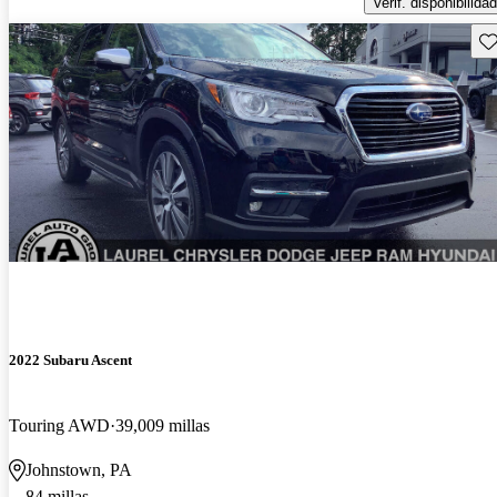
Verif. disponibilidad
Gu
2022 Subaru Ascent
Touring AWD
39,009 millas
Johnstown, PA
84 millas