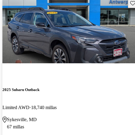
Gu
2025 Subaru Outback
Limited AWD
18,740 millas
Sykesville, MD
67 millas