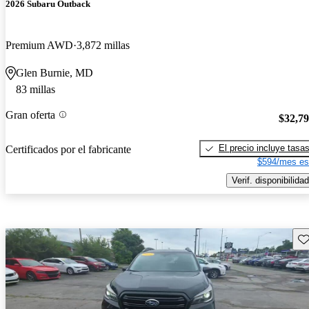
2026 Subaru Outback
Premium AWD
3,872 millas
Glen Burnie, MD
83 millas
Gran oferta
$32,7
El precio incluye tasa
Certificados por el fabricante
$594/mes es
Verif. disponibilidad
Gu