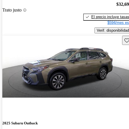
$32,6
Trato justo
El precio incluye tasa
$594/mes es
Verif. disponibilidad
Gu
2025 Subaru Outback