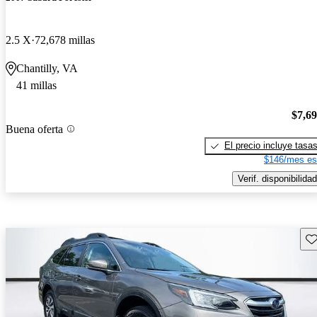
2.5 X
72,678 millas
Chantilly, VA
41 millas
$7,6
Buena oferta
El precio incluye tasa
$146/mes es
Verif. disponibilidad
Gu