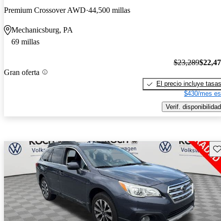
Premium Crossover AWD
44,500 millas
Mechanicsburg, PA
69 millas
$23,289
$22,4
Gran oferta
El precio incluye tasa
$430/mes es
Verif. disponibilidad
Gu