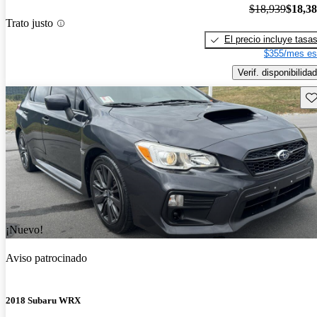
$18,939
$18,3
Trato justo
El precio incluye tasa
$355/mes es
Verif. disponibilidad
Gu
¡Nuevo!
Aviso patrocinado
2018 Subaru WRX