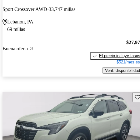
Sport Crossover AWD
33,747 millas
Lebanon, PA
69 millas
$27,9
Buena oferta
El precio incluye tasa
$521/mes es
Verif. disponibilidad
Gu