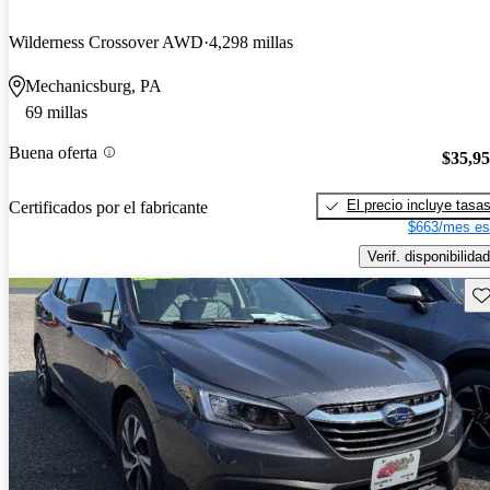
Wilderness Crossover AWD
4,298 millas
Mechanicsburg, PA
69 millas
Buena oferta
$35,9
El precio incluye tasa
Certificados por el fabricante
$663/mes es
Verif. disponibilidad
Gu