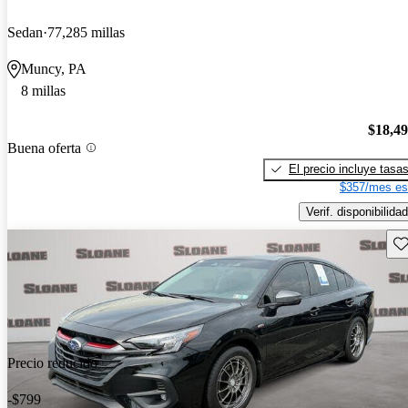
Sedan
77,285 millas
Muncy, PA
8 millas
$18,4
Buena oferta
El precio incluye tasa
$357/mes es
Verif. disponibilidad
Gu
Precio reducido
-$799