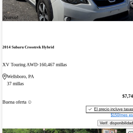
¡Nuevo!
2014 Subaru Crosstrek Hybrid
XV Touring AWD
160,467 millas
Wellsboro, PA
37 millas
$7,7
Buena oferta
El precio incluye tasa
$150/mes es
Verif. disponibilidad
Gu