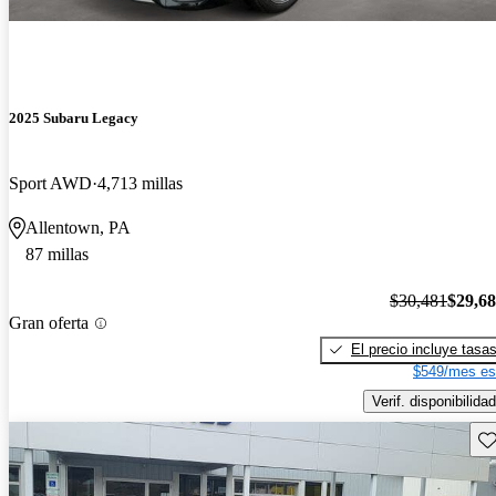
2025 Subaru Legacy
Sport AWD
4,713 millas
Allentown, PA
87 millas
$30,481
$29,6
Gran oferta
El precio incluye tasa
$549/mes es
Verif. disponibilidad
Gu