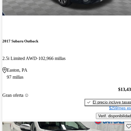
2017 Subaru Outback
2.5i Limited AWD
102,966 millas
Easton, PA
97 millas
$13,4
Gran oferta
El precio incluye tasa
$259/mes es
Verif. disponibilidad
Gu