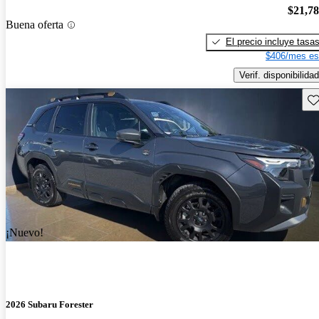
$21,7
Buena oferta
El precio incluye tasa
$406/mes es
Verif. disponibilidad
Gu
¡Nuevo!
2026 Subaru Forester