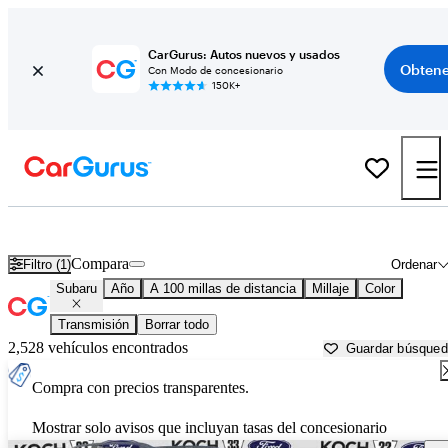
CarGurus: Autos nuevos y usados
Obtene
Con Modo de concesionario
150K+
Autos Subaru usados en venta cerca de
Williamsport, PA
Compara
Filtro (1)
Ordenar
Subaru
Año
A 100 millas de distancia
Millaje
Color
Transmisión
Borrar todo
2,528 vehículos encontrados
Guardar búsque
Compra con precios transparentes.
Mostrar solo avisos que incluyan tasas del concesionario