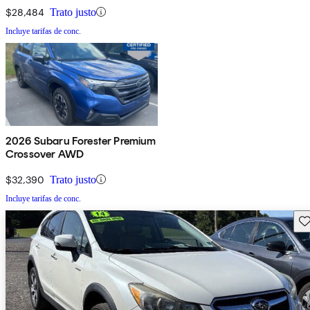
$28,484
Trato justo
Incluye tarifas de conc.
2026 Subaru Forester Premium
Crossover AWD
$32,390
Trato justo
Incluye tarifas de conc.
Gu