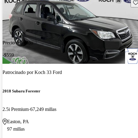
Gu
Precio reducido
-$559
Patrocinado por
Koch 33 Ford
2018 Subaru Forester
2.5i Premium
67,249 millas
Easton, PA
97 millas