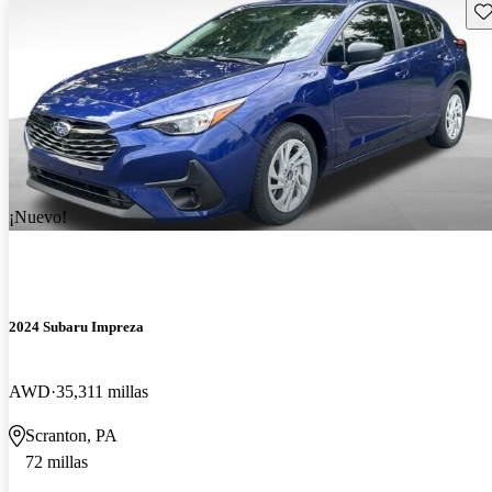
Gu
¡Nuevo!
2024 Subaru Impreza
AWD
35,311 millas
Scranton, PA
72 millas