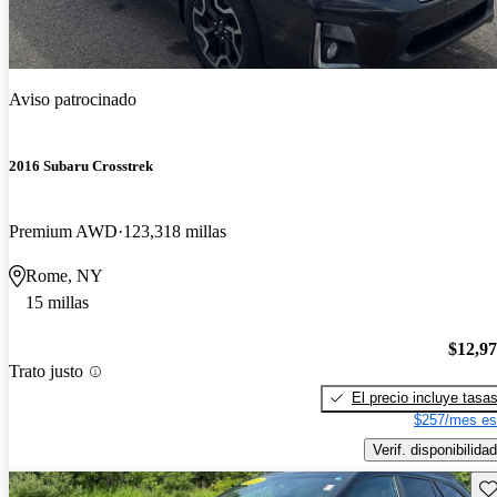
Aviso patrocinado
2016 Subaru Crosstrek
Premium AWD
123,318 millas
Rome, NY
15 millas
$12,9
Trato justo
El precio incluye tasa
$257/mes es
Verif. disponibilidad
Gu