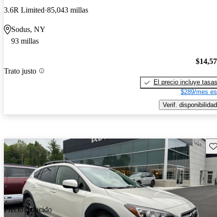
3.6R Limited
85,043 millas
Sodus, NY
93 millas
$14,5
Trato justo
El precio incluye tasa
$289/mes es
Verif. disponibilidad
Gu
Precio reducido