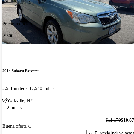
Precio reducido
-$500
2014 Subaru Forester
2.5i Limited
117,540 millas
Yorkville, NY
2 millas
$11,170
$10,6
Buena oferta
El precio incluye tasa