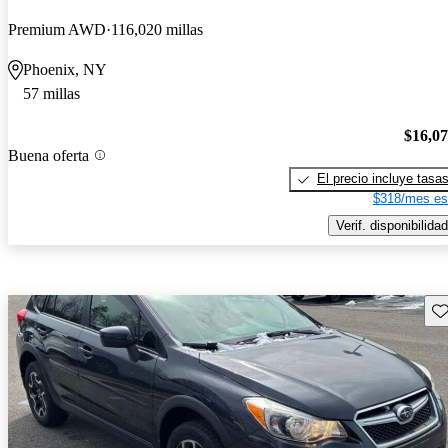
Premium AWD
116,020 millas
Phoenix, NY
57 millas
$16,0
Buena oferta
El precio incluye tasa
$318/mes es
Verif. disponibilidad
Gu