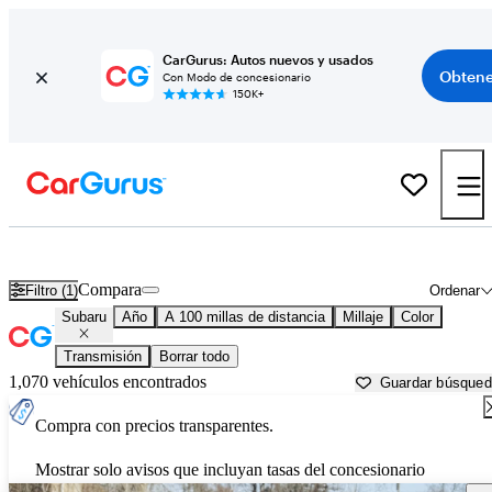
CarGurus: Autos nuevos y usados
Obtene
Con Modo de concesionario
150K+
Autos Subaru usados en venta cerca de
Utica, NY
Compara
Filtro (1)
Ordenar
Subaru
Año
A 100 millas de distancia
Millaje
Color
Transmisión
Borrar todo
1,070 vehículos encontrados
Guardar búsque
Compra con precios transparentes.
Mostrar solo avisos que incluyan tasas del concesionario