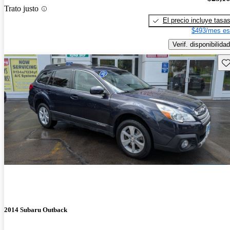
Trato justo
El precio incluye tasa
$493/mes es
Verif. disponibilidad
Gu
2014 Subaru Outback