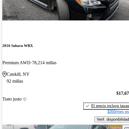
¡Nuevo!
2016 Subaru WRX
Premium AWD
78,214 millas
Catskill, NY
92 millas
$17,6
Trato justo
El precio incluye tasa
$350/mes es
Verif. disponibilidad
Gu