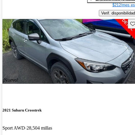
$212/mes es
Verif. disponibilidad
Gu
¡Nuevo!
2021 Subaru Crosstrek
Sport AWD
28,504 millas