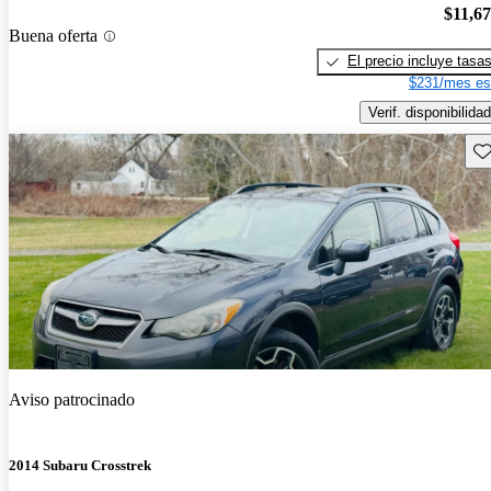
$11,6
Buena oferta
El precio incluye tasa
$231/mes es
Verif. disponibilidad
Gu
Aviso patrocinado
2014 Subaru Crosstrek