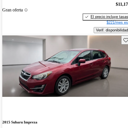
$11,1
Gran oferta
El precio incluye tasa
$221/mes es
Verif. disponibilidad
Gu
2015 Subaru Impreza