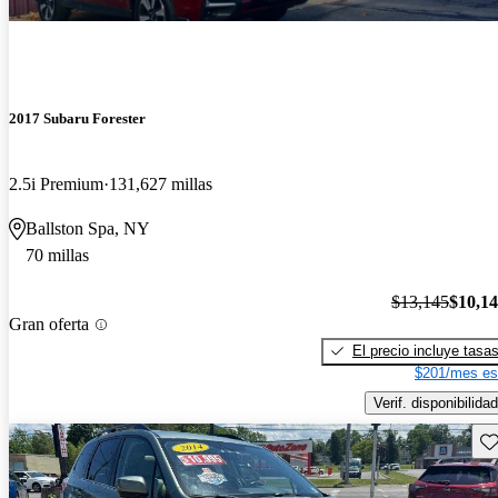
2017 Subaru Forester
2.5i Premium
131,627 millas
Ballston Spa, NY
70 millas
$13,145
$10,1
Gran oferta
El precio incluye tasa
$201/mes es
Verif. disponibilidad
Gu