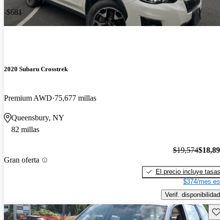
-$681
2020 Subaru Crosstrek
Premium AWD
75,677 millas
Queensbury, NY
82 millas
$19,574
$18,8
Gran oferta
El precio incluye tasa
$374/mes es
Verif. disponibilidad
Gu