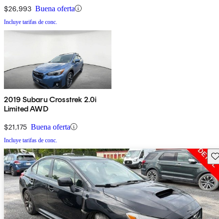
$26,993
Buena oferta
Incluye tarifas de conc.
2019 Subaru Crosstrek 2.0i
Limited AWD
$21,175
Buena oferta
Incluye tarifas de conc.
Gu