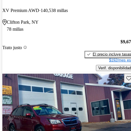
XV Premium AWD
140,538 millas
Clifton Park, NY
78 millas
$9,6
Trato justo
El precio incluye tasa
$192/mes es
Verif. disponibilidad
Gu
Precio reducido
-$3,000