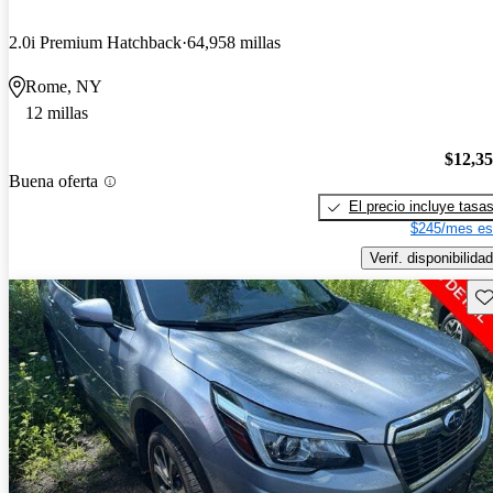
2.0i Premium Hatchback
64,958 millas
Rome, NY
12 millas
$12,3
Buena oferta
El precio incluye tasa
$245/mes es
Verif. disponibilidad
Gu