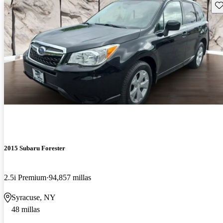
Gu
2015 Subaru Forester
2.5i Premium
94,857 millas
Syracuse, NY
48 millas