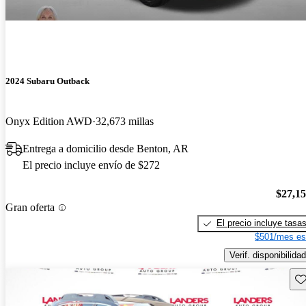
2024 Subaru Outback
Onyx Edition AWD
32,673 millas
Entrega a domicilio desde Benton, AR
El precio incluye envío de $272
$27,1
Gran oferta
El precio incluye tasa
$501/mes es
Verif. disponibilidad
Gu