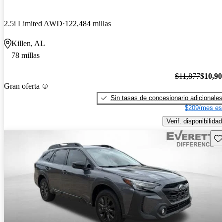
2.5i Limited AWD
122,484 millas
Killen, AL
78 millas
$11,877
$10,9
Gran oferta
Sin tasas de concesionario adicionale
$209/mes es
Verif. disponibilidad
Gu