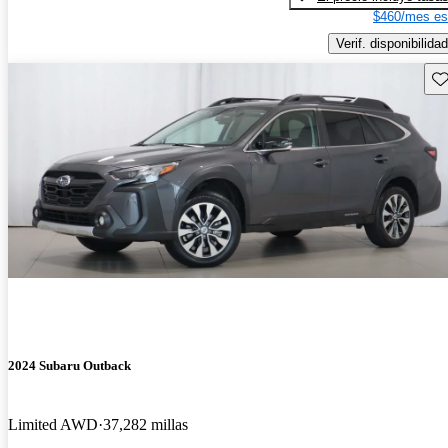
$460/mes es
Verif. disponibilidad
Gu
2024 Subaru Outback
Limited AWD
37,282 millas