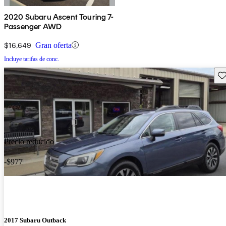
2020 Subaru Ascent Touring 7-
Passenger AWD
$16,649
Gran oferta
Incluye tarifas de conc.
Gu
Precio reducido
-$977
2017 Subaru Outback