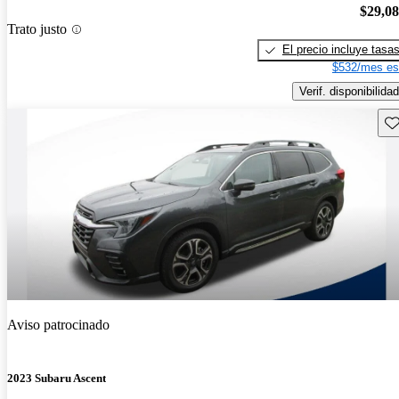
$29,0
Trato justo
El precio incluye tasa
$532/mes es
Verif. disponibilidad
Gu
Aviso patrocinado
2023 Subaru Ascent