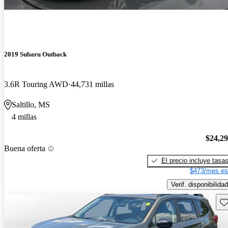
2019 Subaru Outback
3.6R Touring AWD
44,731 millas
Saltillo, MS
4 millas
$24,2
Buena oferta
El precio incluye tasa
$473/mes es
Verif. disponibilidad
Gu