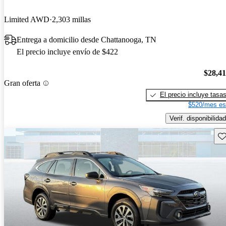
Limited AWD
2,303 millas
Entrega a domicilio desde Chattanooga, TN
El precio incluye envío de $422
$28,4
Gran oferta
El precio incluye tasa
$520/mes es
Verif. disponibilidad
Gu