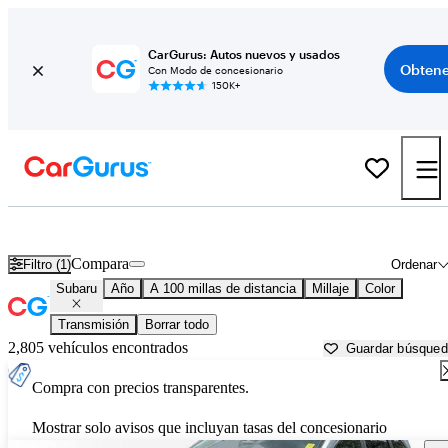
CarGurus: Autos nuevos y usados
Obtene
Con Modo de concesionario
150K+
Autos Subaru usados en venta cerca de
Tupelo, MS
Compara
Filtro (1)
Ordenar
Subaru
Año
A 100 millas de distancia
Millaje
Color
Transmisión
Borrar todo
2,805 vehículos encontrados
Guardar búsque
Compra con precios transparentes.
Mostrar solo avisos que incluyan tasas del concesionario