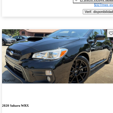
$327/mes es
Verif. disponibilidad
Gu
¡Nuevo!
2020 Subaru WRX