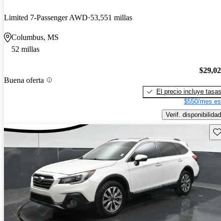
Limited 7-Passenger AWD
53,551 millas
Columbus, MS
52 millas
$29,0
Buena oferta
El precio incluye tasa
$550/mes es
Verif. disponibilidad
Gu