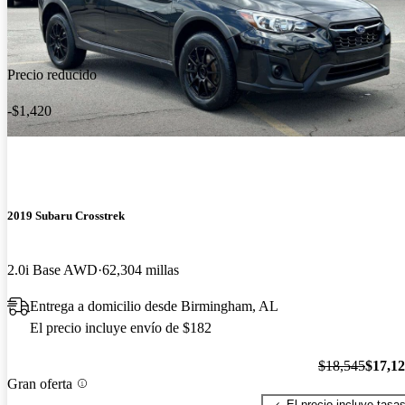
Precio reducido
-$1,420
2019 Subaru Crosstrek
2.0i Base AWD
62,304 millas
Entrega a domicilio desde Birmingham, AL
El precio incluye envío de $182
$18,545
$17,1
Gran oferta
El precio incluye tasa