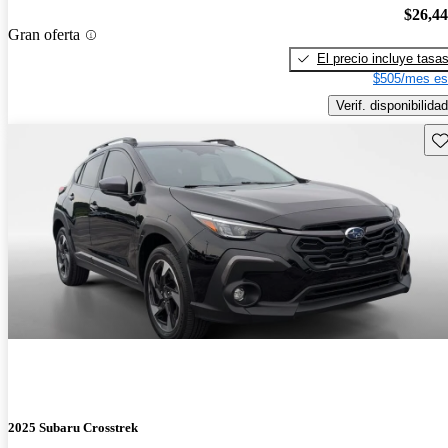
$26,4
Gran oferta
El precio incluye tasa
$505/mes es
Verif. disponibilidad
Gu
2025 Subaru Crosstrek