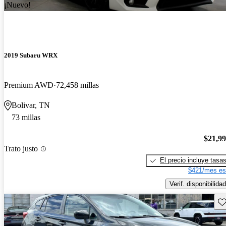
¡Nuevo!
2019 Subaru WRX
Premium AWD
72,458 millas
Bolivar, TN
73 millas
$21,9
Trato justo
El precio incluye tasa
$421/mes es
Verif. disponibilidad
Gu