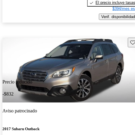
El precio incluye tasa
$394/mes es
Verif. disponibilidad
Gu
Precio reducido
-$832
Aviso patrocinado
2017 Subaru Outback