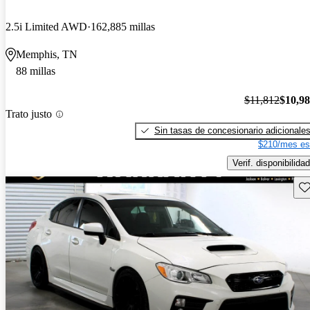
2.5i Limited AWD
162,885 millas
Memphis, TN
88 millas
$11,812
$10,9
Trato justo
Sin tasas de concesionario adicionale
$210/mes es
Verif. disponibilidad
Gu