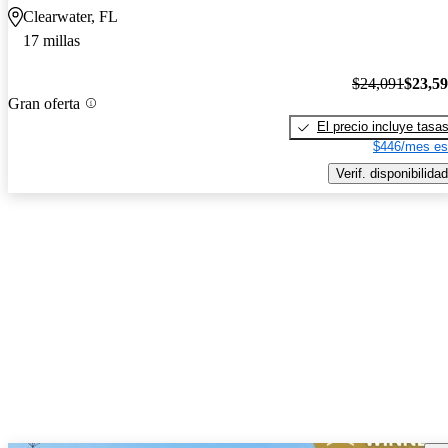
Clearwater, FL
17 millas
$24,091
$23,5
Gran oferta
El precio incluye tasa
$446/mes es
Verif. disponibilidad