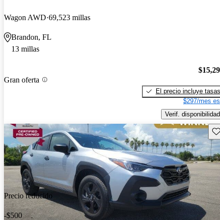
Wagon AWD
69,523 millas
Brandon, FL
13 millas
$15,2
Gran oferta
El precio incluye tasa
$297/mes es
Verif. disponibilidad
Gu
Precio reducido
-$500