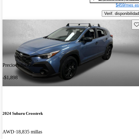
$459/mes es
Verif. disponibilidad
Gu
Precio reducido
-$1,898
2024 Subaru Crosstrek
AWD
18,835 millas