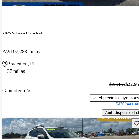
2025 Subaru Crosstrek
AWD
7,288 millas
Bradenton, FL
37 millas
$23,455
$22,9
Gran oferta
El precio incluye tasa
$430/mes es
Verif. disponibilidad
Gu