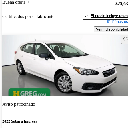
Buena oferta
$25,6
El precio incluye tasa
Certificados por el fabricante
$484/mes es
Verif. disponibilidad
Gu
Aviso patrocinado
2022 Subaru Impreza