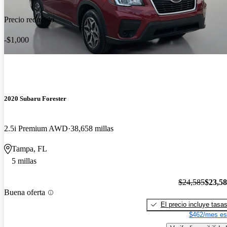
Precio reducido
-$1,000
2020 Subaru Forester
2.5i Premium AWD
38,658 millas
Tampa, FL
5 millas
$24,585
$23,5
Buena oferta
El precio incluye tasa
$462/mes es