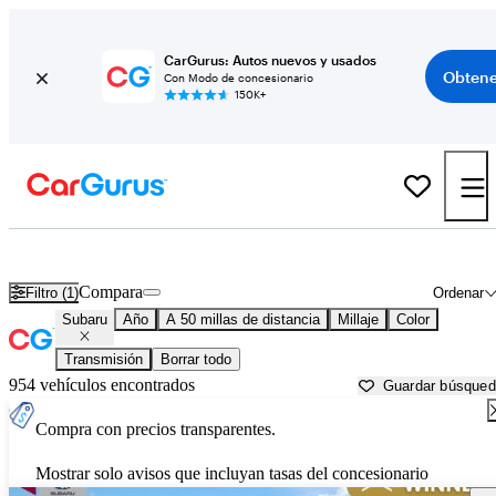
CarGurus: Autos nuevos y usados
Obtene
Con Modo de concesionario
150K+
Autos Subaru usados en venta cerca de
Tampa, FL
Compara
Filtro (1)
Ordenar
Subaru
Año
A 50 millas de distancia
Millaje
Color
Transmisión
Borrar todo
954 vehículos encontrados
Guardar búsque
Compra con precios transparentes.
Mostrar solo avisos que incluyan tasas del concesionario