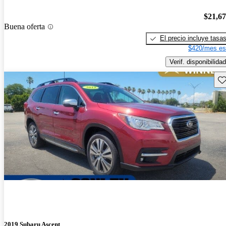
$21,6
Buena oferta
El precio incluye tasa
$420/mes es
Verif. disponibilidad
Gu
2019 Subaru Ascent