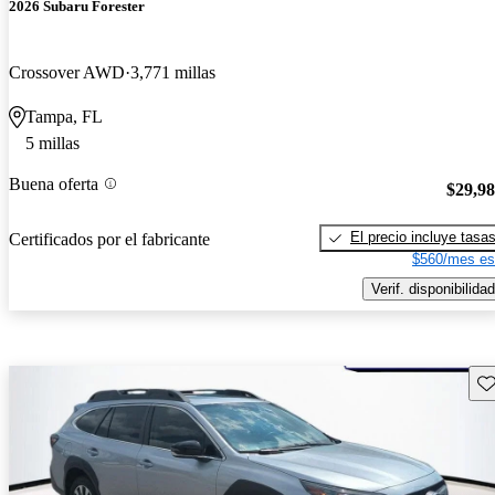
2026 Subaru Forester
Crossover AWD
3,771 millas
Tampa, FL
5 millas
Buena oferta
$29,9
El precio incluye tasa
Certificados por el fabricante
$560/mes es
Verif. disponibilidad
Gu