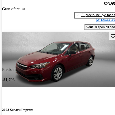
$23,9
Gran oferta
El precio incluye tasa
$456/mes es
Verif. disponibilidad
Gu
Precio reducido
-$1,798
2023 Subaru Impreza