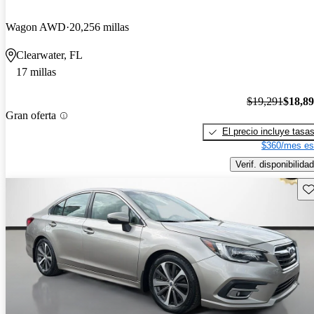
Wagon AWD
20,256 millas
Clearwater, FL
17 millas
$19,291
$18,8
Gran oferta
El precio incluye tasa
$360/mes es
Verif. disponibilidad
Gu