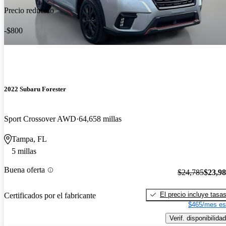
Precio reducido
-$800
2022 Subaru Forester
Sport Crossover AWD
64,658 millas
Tampa, FL
5 millas
Buena oferta
$24,785
$23,9
El precio incluye tasa
Certificados por el fabricante
$465/mes es
Verif. disponibilidad