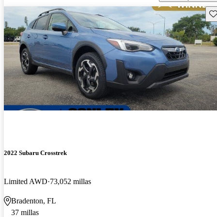
Gu
2022 Subaru Crosstrek
Limited AWD
73,052 millas
Bradenton, FL
37 millas