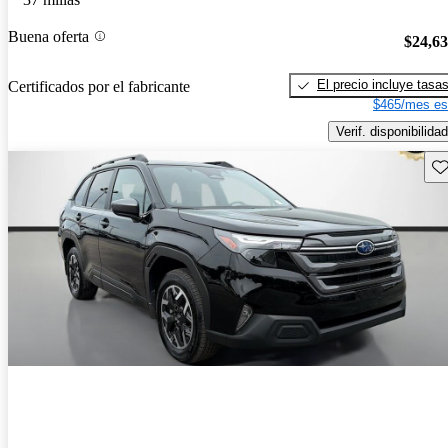
Buena oferta
$24,6
El precio incluye tasa
Certificados por el fabricante
$465/mes es
Verif. disponibilidad
Gu