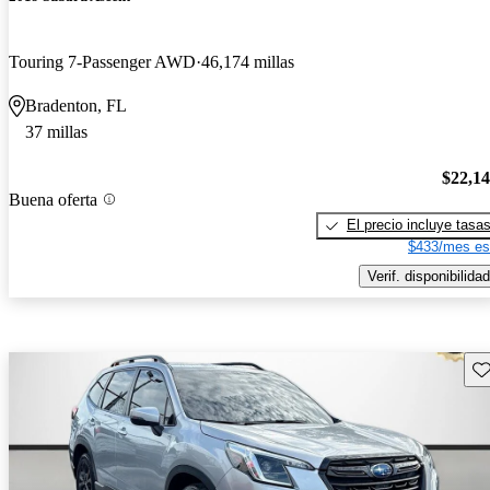
Touring 7-Passenger AWD
46,174 millas
Bradenton, FL
37 millas
$22,1
Buena oferta
El precio incluye tasa
$433/mes es
Verif. disponibilidad
Gu