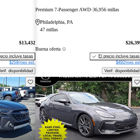
Premium 7-Passenger AWD
36,956 millas
Philadelphia, PA
47 millas
$13,432
$26,39
Buena oferta
recio incluye tasas
El precio incluye tasas
$259/mes est.
$492/mes est
erif. disponibilidad
Verif. disponibilidad
Guarda este Aviso
Gu