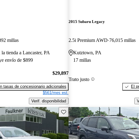
2015 Subaru Legacy
892 millas
2.5i Premium AWD
76,015 millas
 la tienda a Lancaster, PA
Kutztown, PA
uye envío de $899
17 millas
$29,897
Trato justo
n tasas de concesionario adicionales
El p
$561/mes est.
Verif. disponibilidad
V
Guarda este Aviso