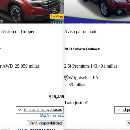
rVision of Trooper
Aviso patrocinado
r
2013 Subaru Outback
er AWD
25,859 millas
2.5i Premium
143,491 millas
Wrightsville, PA
39 millas
$28,489
Trato justo
El precio incluye tasas
El p
$527/mes est.
Verif. disponibilidad
V