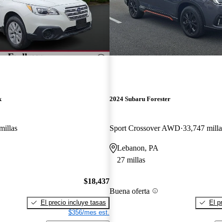
k
2024 Subaru Forester
millas
Sport Crossover AWD
33,747 milla
Lebanon, PA
27 millas
$18,437
Buena oferta
El precio incluye tasas
El p
$356/mes est.