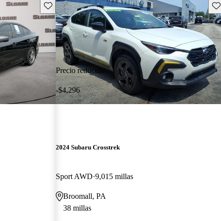
Guarda este Aviso
Gu
Precio reducido
-$4,296
2024 Subaru Crosstrek
Sport AWD
9,015 millas
Broomall, PA
38 millas