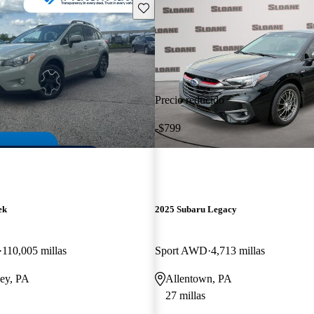
Guarda este Aviso
Precio reducido
-$799
ek
2025 Subaru Legacy
110,005 millas
Sport AWD
4,713 millas
ey, PA
Allentown, PA
27 millas