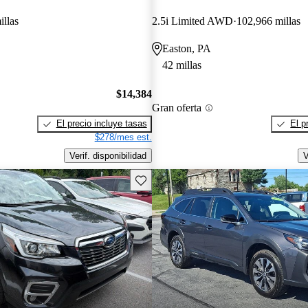
illas
2.5i Limited AWD
102,966 millas
Easton, PA
42 millas
$14,384
Gran oferta
El precio incluye tasas
El p
$278/mes est.
Verif. disponibilidad
V
Guarda este Aviso