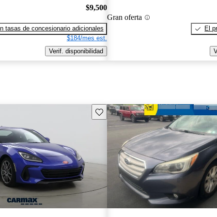
$9,500
Gran oferta
n tasas de concesionario adicionales
El p
$184/mes est.
Verif. disponibilidad
V
Guarda este Aviso