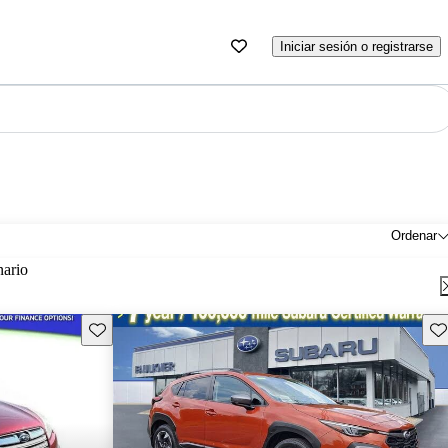
Iniciar sesión o registrarse
Ordenar
nario
Guarda este Aviso
Gu