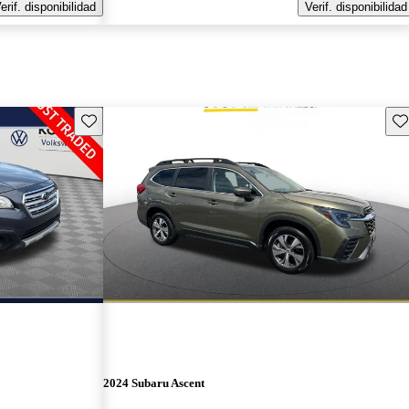
erif. disponibilidad
Verif. disponibilidad
Guarda este Aviso
Gu
2024 Subaru Ascent