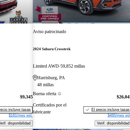
Aviso patrocinado
2024 Subaru Crosstrek
Limited AWD
59,852 millas
Harrisburg, PA
48 millas
Buena oferta
$9,345
$26,04
Certificados por el
recio incluye tasas
El precio incluye tasas
fabricante
$181/mes est.
$485/mes est
erif. disponibilidad
Verif. disponibilidad