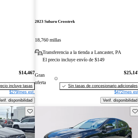
2023 Subaru Crosstrek
18,760 millas
Transferencia a la tienda a Lancaster, PA
El precio incluye envío de $149
$14,467
$25,14
Gran
oferta
recio incluye tasas
Sin tasas de concesionario adicionales
$279/mes est.
$472/mes est
erif. disponibilidad
Verif. disponibilidad
Guarda este Aviso
Gu