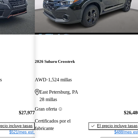
2026 Subaru Crosstrek
s
AWD
1,524 millas
East Petersburg, PA
28 millas
Gran oferta
$27,977
$26,48
Certificados por el
recio incluye tasas
El precio incluye tasas
fabricante
$521/mes est.
$488/mes est