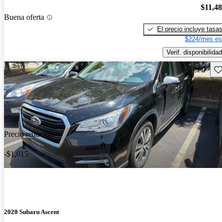
$11,4
Buena oferta
El precio incluye tasa
$224/mes es
Verif. disponibilidad
Gu
Precio reducido
-$1,015
2020 Subaru Ascent