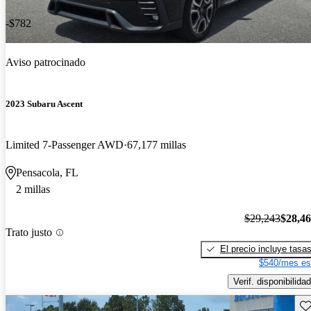
-$782
Aviso patrocinado
2023 Subaru Ascent
Limited 7-Passenger AWD
67,177 millas
Pensacola, FL
2 millas
$29,243
$28,4
Trato justo
El precio incluye tasa
$540/mes es
Verif. disponibilidad
Gu