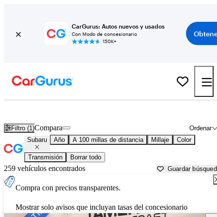
CarGurus: Autos nuevos y usados
Obtene
Con Modo de concesionario
150K+
Autos Subaru usados en venta cerca de
Pensacola, FL
Compara
Filtro (1)
Ordenar
Subaru
Año
A 100 millas de distancia
Millaje
Color
Transmisión
Borrar todo
259 vehículos encontrados
Guardar búsque
Compra con precios transparentes.
Mostrar solo avisos que incluyan tasas del concesionario