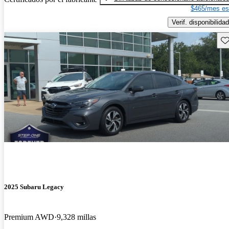
$465/mes es
Verif. disponibilidad
Gu
2025 Subaru Legacy
Premium AWD
9,328 millas