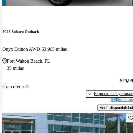
2023 Subaru Outback
Onyx Edition AWD
53,965 millas
Fort Walton Beach, FL
35 millas
$25,9
Gran oferta
El precio incluye tasa
$493/mes es
Verif. disponibilidad
Gu