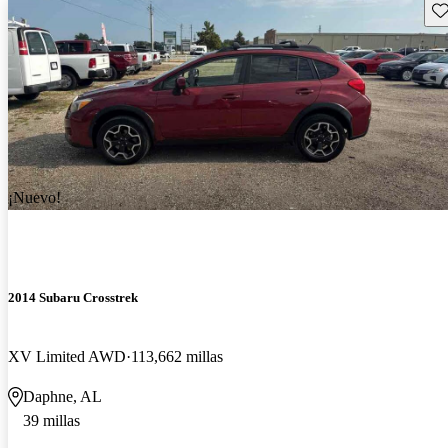
Gu
¡Nuevo!
2014 Subaru Crosstrek
XV Limited AWD
113,662 millas
Daphne, AL
39 millas