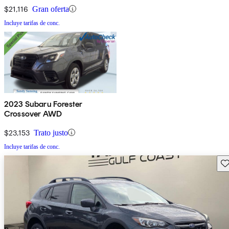
$21,116
Gran oferta
Incluye tarifas de conc.
2023 Subaru Forester
Crossover AWD
$23,153
Trato justo
Incluye tarifas de conc.
Gu