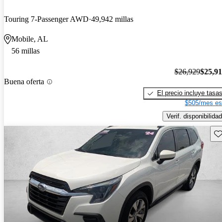
Touring 7-Passenger AWD
49,942 millas
Mobile, AL
56 millas
$26,929
$25,9
Buena oferta
El precio incluye tasa
$505/mes es
Verif. disponibilidad
Gu