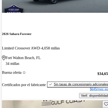
2026 Subaru Forester
Limited Crossover AWD
4,058 millas
Fort Walton Beach, FL
34 millas
Buena oferta
$34,6
Sin tasas de concesionario adicionale
Certificados por el fabricante
$645/mes es
Verif. disponibilidad
Gu