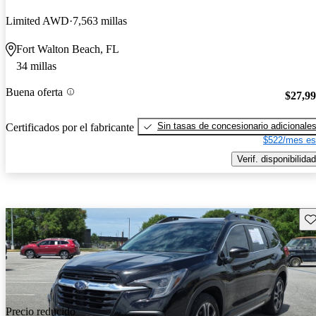
Limited AWD
7,563 millas
Fort Walton Beach, FL
34 millas
Buena oferta
$27,9
Sin tasas de concesionario adicionale
Certificados por el fabricante
$522/mes es
Verif. disponibilidad
Gu
Precio reducido