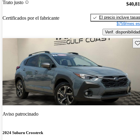
Trato justo
$40,8
El precio incluye tasa
Certificados por el fabricante
$759/mes es
Verif. disponibilidad
Gu
Aviso patrocinado
2024 Subaru Crosstrek