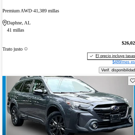
Premium AWD
41,389 millas
Daphne, AL
41 millas
$26,0
Trato justo
El precio incluye tasa
$489/mes es
Verif. disponibilidad
Gu