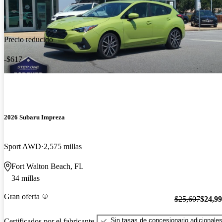
Precio reducido
-$617
2026 Subaru Impreza
Sport AWD
2,575 millas
Fort Walton Beach, FL
34 millas
Gran oferta
$25,607
$24,9
Sin tasas de concesionario adicionale
Certificados por el fabricante