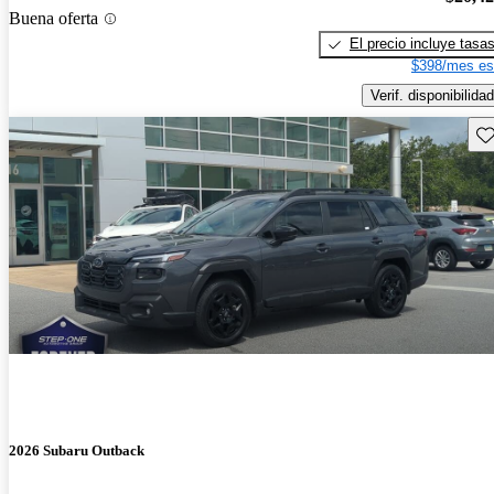
Buena oferta
El precio incluye tasa
$398/mes es
Verif. disponibilidad
Gu
2026 Subaru Outback