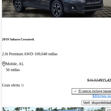
Precio reducido
-$600
2019 Subaru Crosstrek
2.0i Premium AWD
109,048 millas
Mobile, AL
56 millas
$16,024
$15,4
Gran oferta
El precio incluye tasa
$301/mes es
Verif. disponibilidad
Gu