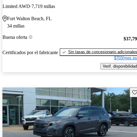
Limited AWD
7,719 millas
Fort Walton Beach, FL
34 millas
Buena oferta
$37,7
Sin tasas de concesionario adicionale
Certificados por el fabricante
$703/mes es
Verif. disponibilidad
Gu