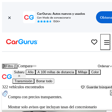
CarGurus: Autos nuevos y usados
Obtene
Con Modo de concesionario
150K+
Autos Subaru usados en venta cerca de
Palestine, TX
Compara
Filtro (1)
Ordenar
Subaru
Año
A 100 millas de distancia
Millaje
Color
Transmisión
Borrar todo
322 vehículos encontrados
Guardar búsque
Compra con precios transparentes.
Mostrar solo avisos que incluyan tasas del concesionario