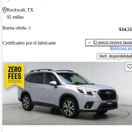
Rockwall, TX
92 millas
Buena oferta
$34,5
El precio incluye tasa
Certificados por el fabricante
$644/mes es
Verif. disponibilidad
Gu