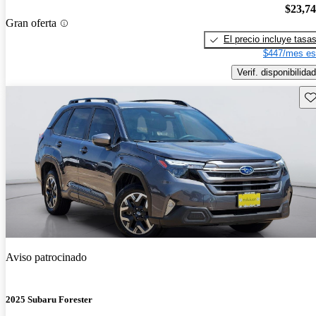
$23,7
Gran oferta
El precio incluye tasa
$447/mes es
Verif. disponibilidad
Gu
Aviso patrocinado
2025 Subaru Forester