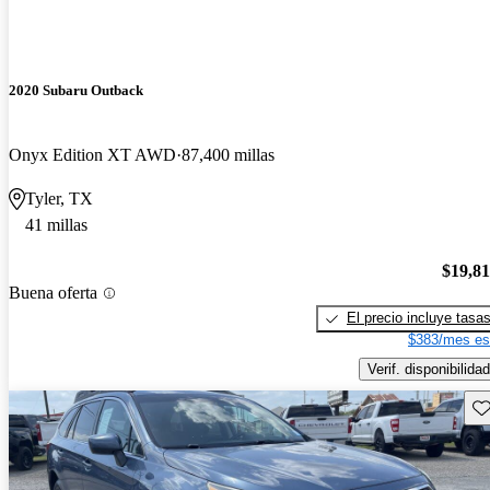
2020 Subaru Outback
Onyx Edition XT AWD
87,400 millas
Tyler, TX
41 millas
$19,8
Buena oferta
El precio incluye tasa
$383/mes es
Verif. disponibilidad
Gu