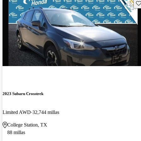
Gu
2023 Subaru Crosstrek
Limited AWD
32,744 millas
College Station, TX
88 millas