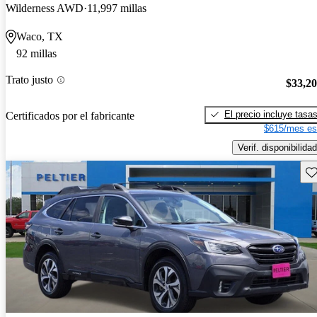
Wilderness AWD
11,997 millas
Waco, TX
92 millas
Trato justo
$33,2
El precio incluye tasa
Certificados por el fabricante
$615/mes es
Verif. disponibilidad
Gu