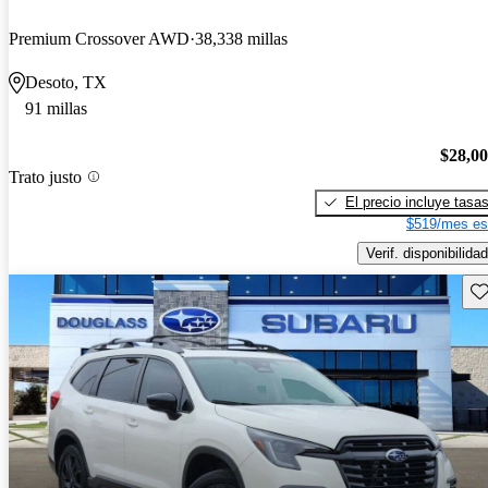
Premium Crossover AWD
38,338 millas
Desoto, TX
91 millas
$28,0
Trato justo
El precio incluye tasa
$519/mes es
Verif. disponibilidad
Gu