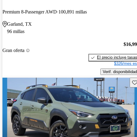
Premium 8-Passenger AWD
100,891 millas
Garland, TX
96 millas
$16,9
Gran oferta
El precio incluye tasa
$326/mes es
Verif. disponibilidad
Gu