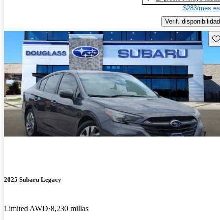
$283/mes es
Verif. disponibilidad
Gu
2025 Subaru Legacy
Limited AWD
8,230 millas