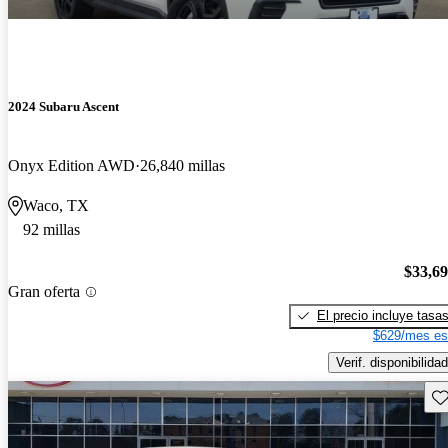
2024 Subaru Ascent
Onyx Edition AWD
26,840 millas
Waco, TX
92 millas
$33,6
Gran oferta
El precio incluye tasa
$629/mes es
Verif. disponibilidad
Gu