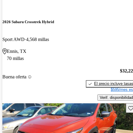
2026 Subaru Crosstrek Hybrid
Sport AWD
4,568 millas
Ennis, TX
70 millas
$32,2
Buena oferta
El precio incluye tasa
$595/mes es
Verif. disponibilidad
Gu