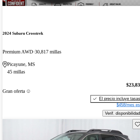
2024 Subaru Crosstrek
Premium AWD
30,817 millas
Picayune, MS
45 millas
$23,8
Gran oferta
El precio incluye tasa
$458/mes es
Verif. disponibilidad
Gu