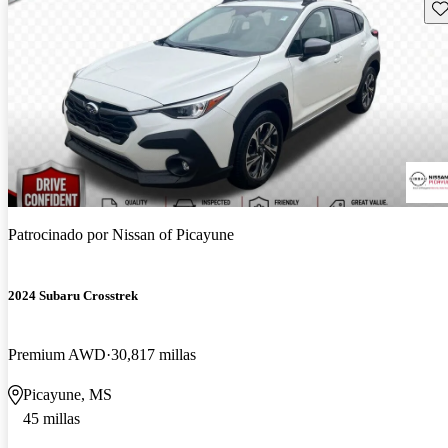
Gu
Patrocinado por
Nissan of Picayune
2024 Subaru Crosstrek
Premium AWD
30,817 millas
Picayune, MS
45 millas