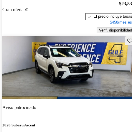
$23,8
Gran oferta
El precio incluye tasa
$458/mes es
Verif. disponibilidad
Gu
Aviso patrocinado
2026 Subaru Ascent