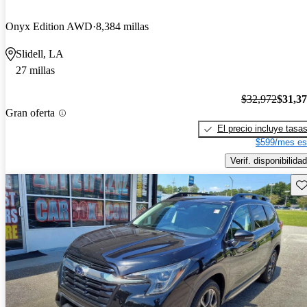
Onyx Edition AWD
8,384 millas
Slidell, LA
27 millas
$32,972
$31,3
Gran oferta
El precio incluye tasa
$599/mes es
Verif. disponibilidad
Gu