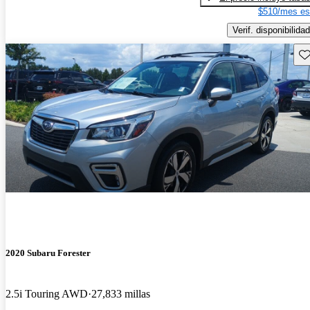
$510/mes es
Verif. disponibilidad
Gu
2020 Subaru Forester
2.5i Touring AWD
27,833 millas