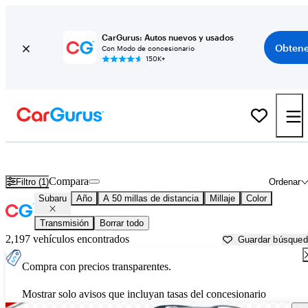
CarGurus: Autos nuevos y usados
Obtene
Con Modo de concesionario
150K+
Autos Subaru usados en venta cerca de
New Orleans, LA
Compara
Filtro (1)
Ordenar
Subaru
Año
A 50 millas de distancia
Millaje
Color
Transmisión
Borrar todo
2,197 vehículos encontrados
Guardar búsque
Compra con precios transparentes.
Mostrar solo avisos que incluyan tasas del concesionario