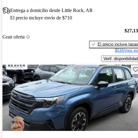
Entrega a domicilio desde Little Rock, AR
El precio incluye envío de $710
$27,1
Gran oferta
El precio incluye tasa
$516/mes es
Verif. disponibilidad
Gu