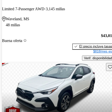
Limited 7-Passenger AWD
3,145 millas
Waveland, MS
48 millas
$43,0
Buena oferta
El precio incluye tasa
$818/mes es
Verif. disponibilidad
Gu