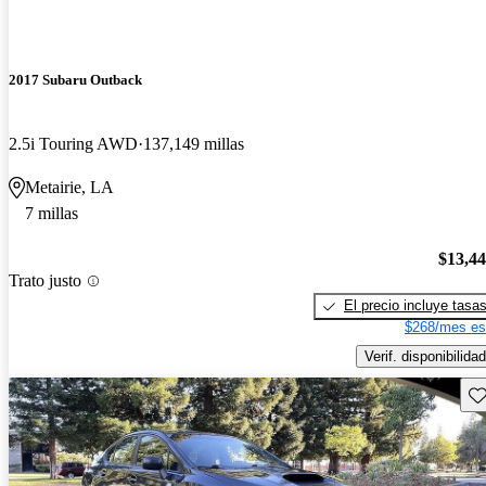
2017 Subaru Outback
2.5i Touring AWD
137,149 millas
Metairie, LA
7 millas
$13,4
Trato justo
El precio incluye tasa
$268/mes es
Verif. disponibilidad
Gu