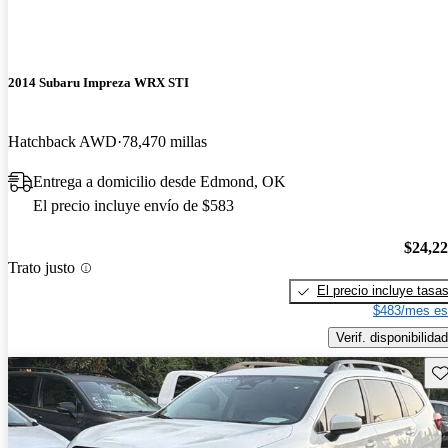
2014 Subaru Impreza WRX STI
Hatchback AWD
78,470 millas
Entrega a domicilio desde Edmond, OK
El precio incluye envío de $583
$24,2
Trato justo
El precio incluye tasa
$483/mes es
Verif. disponibilidad
Gu