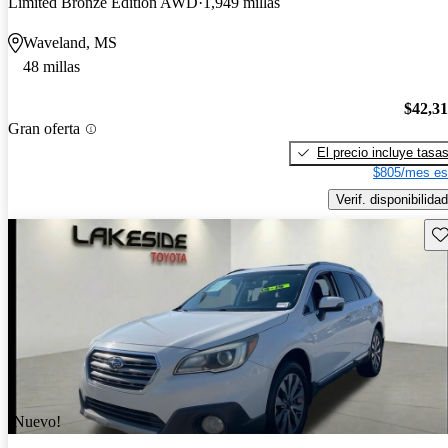
Limited Bronze Edition AWD
1,949 millas
Waveland, MS
48 millas
$42,3
Gran oferta
El precio incluye tasa
$805/mes es
Verif. disponibilidad
Gu
¡Nuevo!