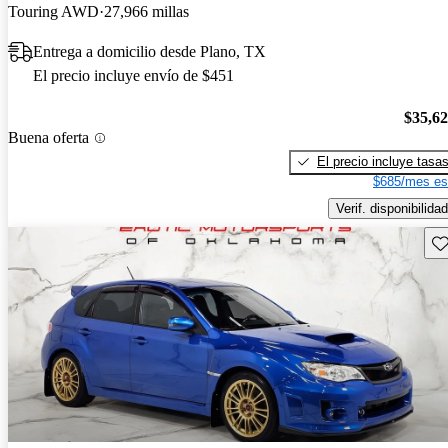
Touring AWD
27,966 millas
Entrega a domicilio desde Plano, TX
El precio incluye envío de $451
$35,6
Buena oferta
El precio incluye tasa
$685/mes es
Verif. disponibilidad
Gu