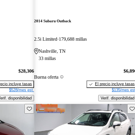
2014 Subaru Outback
2.5i Limited
179,688 millas
Nashville, TN
33 millas
$28,306
$6,89
Buena oferta
recio incluye tasas
El precio incluye tasas
$528/mes est.
$135/mes est
erif. disponibilidad
Verif. disponibilidad
Guarda este Aviso
Gu