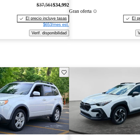
$37,561
$34,992
Gran oferta
El precio incluye tasas
El p
$653/mes est.
Verif. disponibilidad
V
Guarda este Aviso