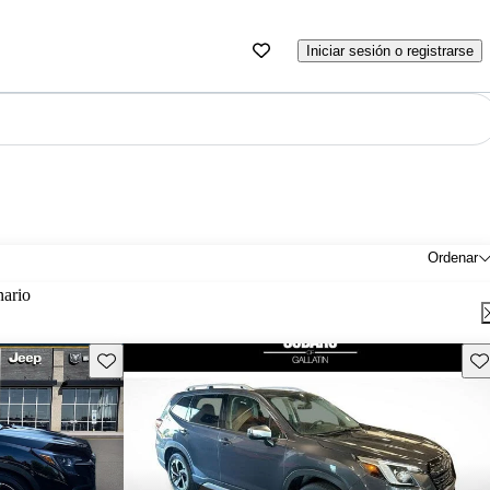
Iniciar sesión o registrarse
Ordenar
nario
Guarda este Aviso
Gu