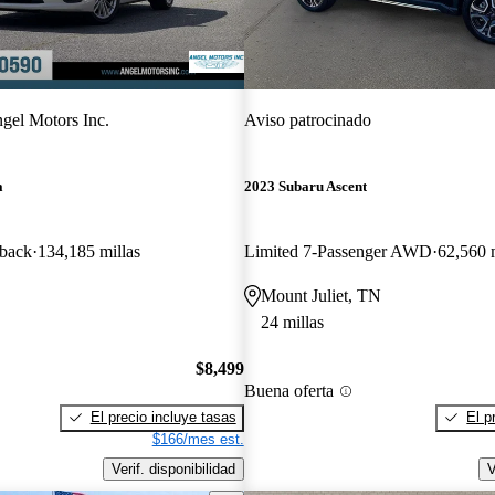
gel Motors Inc.
Aviso patrocinado
a
2023 Subaru Ascent
hback
134,185 millas
Limited 7-Passenger AWD
62,560 m
Mount Juliet, TN
24 millas
$8,499
Buena oferta
El precio incluye tasas
El p
$166/mes est.
Verif. disponibilidad
V