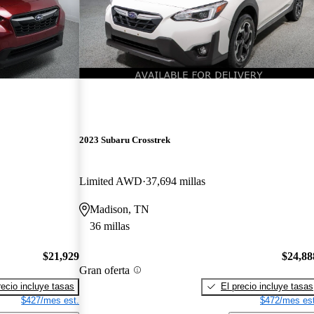
2023 Subaru Crosstrek
Limited AWD
37,694 millas
Madison, TN
36 millas
$21,929
$24,88
Gran oferta
recio incluye tasas
El precio incluye tasas
$427/mes est.
$472/mes est