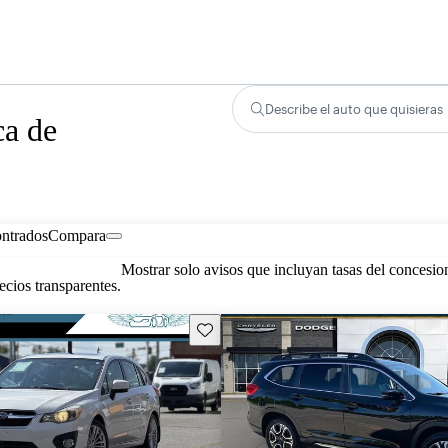
Describe el auto que quisieras
ca de
ontrados
Compara
Mostrar solo avisos que incluyan tasas del concesio
cios transparentes.
Guarda este Aviso