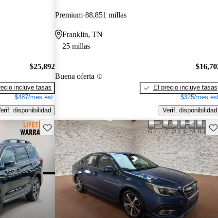
Premium
88,851 millas
Franklin, TN
25 millas
$25,892
$16,70
Buena oferta
recio incluye tasas
El precio incluye tasas
$487/mes est.
$325/mes est
erif. disponibilidad
Verif. disponibilidad
Guarda este Aviso
Gu