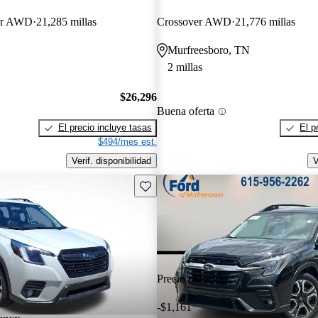
er AWD
21,285 millas
Crossover AWD
21,776 millas
Murfreesboro, TN
2 millas
$26,296
Buena oferta
El precio incluye tasas
El p
$494/mes est.
Verif. disponibilidad
V
Guarda este Aviso
Precio reducido
-$1,161