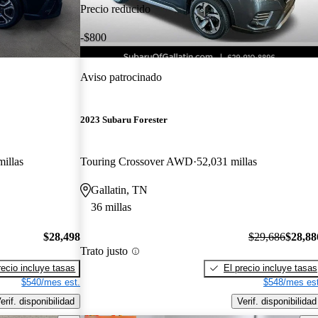
Precio reducido
-$800
Aviso patrocinado
2023 Subaru Forester
illas
Touring Crossover AWD
52,031 millas
Gallatin, TN
36 millas
$28,498
$29,686
$28,88
Trato justo
recio incluye tasas
El precio incluye tasas
$540/mes est.
$548/mes est
erif. disponibilidad
Verif. disponibilidad