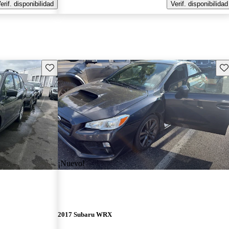
erif. disponibilidad
Verif. disponibilidad
Guarda este Aviso
Gu
¡Nuevo!
2017 Subaru WRX