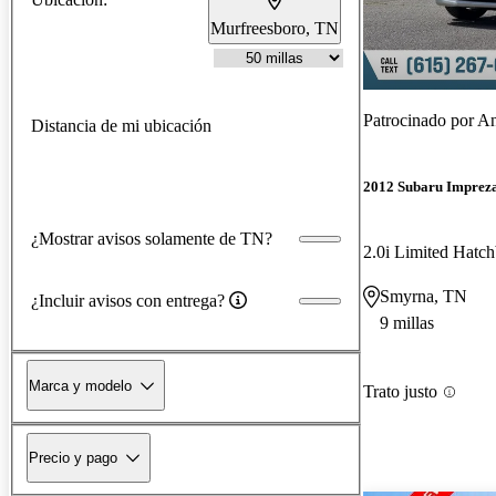
Murfreesboro, TN
Patrocinado por
An
Distancia de mi ubicación
2012 Subaru Imprez
¿Mostrar avisos solamente de TN?
2.0i Limited Hatc
Smyrna, TN
¿Incluir avisos con entrega?
9 millas
Marca y modelo
Trato justo
Precio y pago