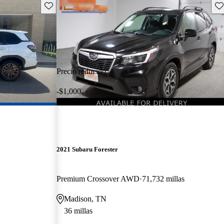
Guarda este Aviso
Gu
Precio reducido
-$1,000
2021 Subaru Forester
Premium Crossover AWD
71,732 millas
Madison, TN
36 millas