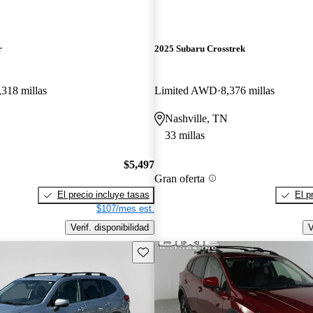
r
2025 Subaru Crosstrek
,318 millas
Limited AWD
8,376 millas
Nashville, TN
33 millas
$5,497
Gran oferta
El precio incluye tasas
El p
$107/mes est.
Verif. disponibilidad
V
Guarda este Aviso