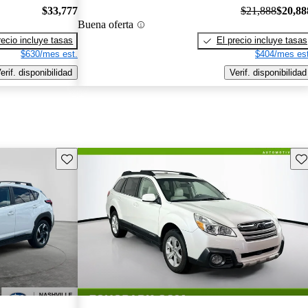
$33,777
$21,888
$20,88
Buena oferta
recio incluye tasas
El precio incluye tasas
$630/mes est.
$404/mes est
erif. disponibilidad
Verif. disponibilidad
Guarda este Aviso
Gu