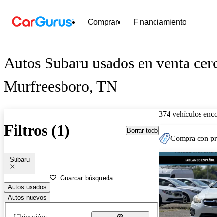
Comprar
Financiamiento
Autos Subaru usados en venta cer
Murfreesboro, TN
374 vehículos enc
Filtros (1)
Borrar todo
Compra con pre
Subaru
Guardar búsqueda
Autos usados
Autos nuevos
Ubicación: