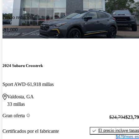
Precio reducido
-$1,000
2024 Subaru Crosstrek
Sport AWD
61,918 millas
Valdosta, GA
33 millas
Gran oferta
$24,794
$23,7
El precio incluye tasa
Certificados por el fabricante
$479/mes es