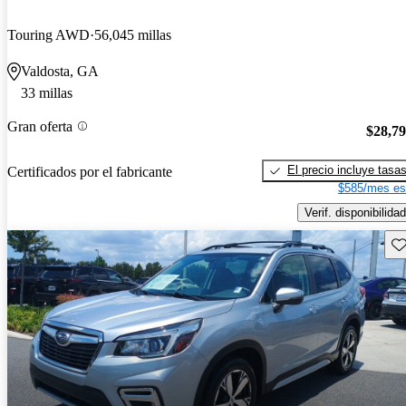
Touring AWD
56,045 millas
Valdosta, GA
33 millas
Gran oferta
$28,7
El precio incluye tasa
Certificados por el fabricante
$585/mes es
Verif. disponibilidad
Gu