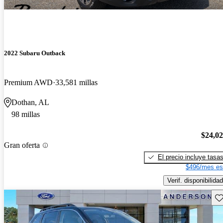
2022 Subaru Outback
Premium AWD
33,581 millas
Dothan, AL
98 millas
$24,0
Gran oferta
El precio incluye tasa
$496/mes es
Verif. disponibilidad
Gu