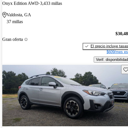
Onyx Edition AWD
3,433 millas
Valdosta, GA
37 millas
$30,4
Gran oferta
El precio incluye tasa
$609/mes es
Verif. disponibilidad
Gu