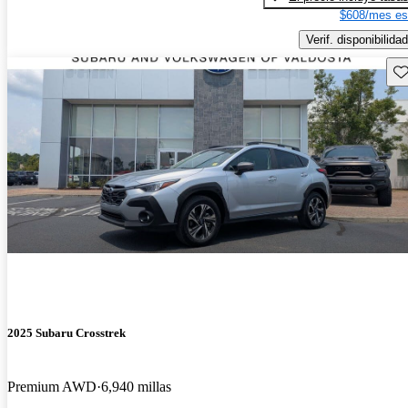
$608/mes es
Verif. disponibilidad
Gu
2025 Subaru Crosstrek
Premium AWD
6,940 millas