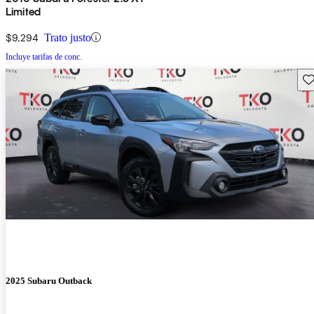
Limited
$9,294
Trato justo
Incluye tarifas de conc.
Gu
2025 Subaru Outback