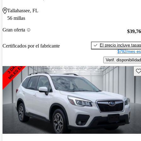
Tallahassee, FL
56 millas
Gran oferta
$39,7
El precio incluye tasa
Certificados por el fabricante
$792/mes es
Verif. disponibilidad
Gu