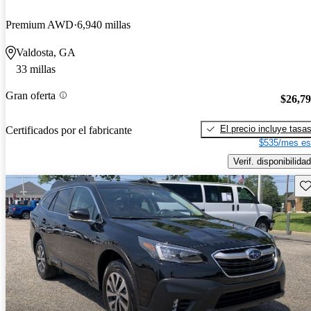
Premium AWD
6,940 millas
Valdosta, GA
33 millas
Gran oferta
$26,7
El precio incluye tasa
Certificados por el fabricante
$535/mes es
Verif. disponibilidad
Gu