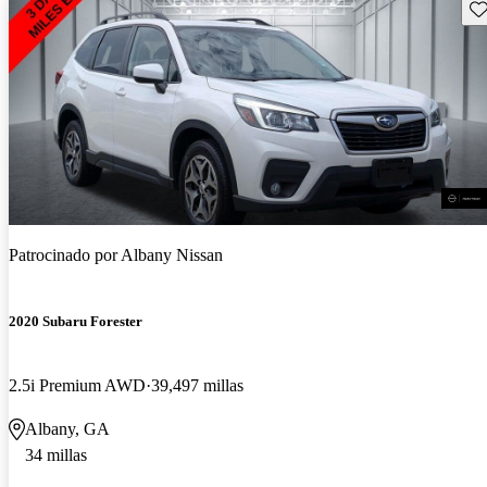
Gu
Patrocinado por
Albany Nissan
2020 Subaru Forester
2.5i Premium AWD
39,497 millas
Albany, GA
34 millas