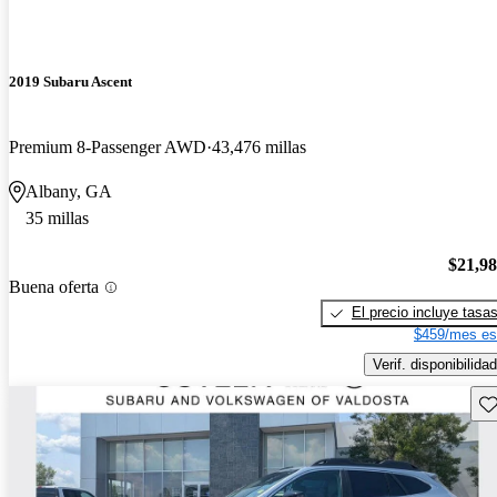
2019 Subaru Ascent
Premium 8-Passenger AWD
43,476 millas
Albany, GA
35 millas
$21,9
Buena oferta
El precio incluye tasa
$459/mes es
Verif. disponibilidad
Gu