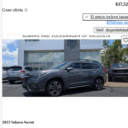
$37,5
Gran oferta
El precio incluye tasa
$750/mes es
Verif. disponibilidad
Gu
2023 Subaru Ascent