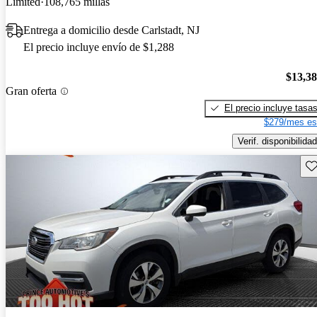
Limited
108,765 millas
Entrega a domicilio desde Carlstadt, NJ
El precio incluye envío de $1,288
$13,3
Gran oferta
El precio incluye tasa
$279/mes es
Verif. disponibilidad
Gu