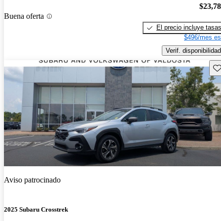
$23,7
Buena oferta
El precio incluye tasa
$496/mes es
Verif. disponibilidad
Gu
Aviso patrocinado
2025 Subaru Crosstrek