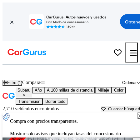
CarGurus: Autos nuevos y usados
Obtene
Con Modo de concesionario
150K+
Autos Subaru usados en venta cerca de
Moultrie, GA
Compara
Filtro (1)
Ordenar
Subaru
Año
A 100 millas de distancia
Millaje
Color
Transmisión
Borrar todo
2,710 vehículos encontrados
Guardar búsque
Compra con precios transparentes.
Mostrar solo avisos que incluyan tasas del concesionario