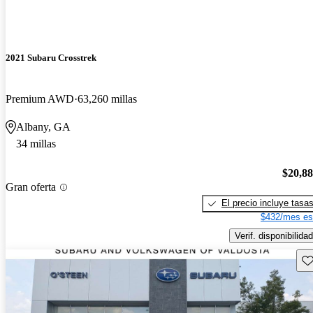
2021 Subaru Crosstrek
Premium AWD
63,260 millas
Albany, GA
34 millas
$20,8
Gran oferta
El precio incluye tasa
$432/mes es
Verif. disponibilidad
Gu