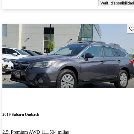
Verif. disponibilidad
Gu
Precio reducido
-$2,940
2019 Subaru Outback
2.5i Premium AWD
111,504 millas