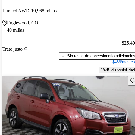
Limited AWD
19,968 millas
Englewood, CO
40 millas
$25,4
Trato justo
Sin tasas de concesionario adicionale
$486/mes es
Verif. disponibilidad
Gu