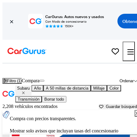
CarGurus: Autos nuevos y usados
Obtene
Con Modo de concesionario
150K+
Autos Subaru usados en venta cerca de
Longmont, CO
Compara
Filtro (1)
Ordenar
Subaru
Año
A 50 millas de distancia
Millaje
Color
Transmisión
Borrar todo
2,208 vehículos encontrados
Guardar búsque
Compra con precios transparentes.
Mostrar solo avisos que incluyan tasas del concesionario