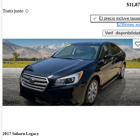
$11,8
Trato justo
El precio incluye tasa
$235/mes es
Verif. disponibilidad
Gu
¡Nuevo!
2017 Subaru Legacy