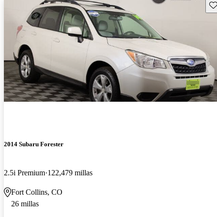
Gu
2014 Subaru Forester
2.5i Premium
122,479 millas
Fort Collins, CO
26 millas