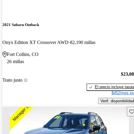
2021 Subaru Outback
Onyx Edition XT Crossover AWD
82,190 millas
Fort Collins, CO
26 millas
$23,0
Trato justo
El precio incluye tasa
$452/mes es
Verif. disponibilidad
Gu