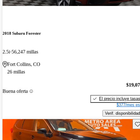
2018 Subaru Forester
2.5i
56,247 millas
Fort Collins, CO
26 millas
$19,0
Buena oferta
El precio incluye tasa
$377/mes es
Verif. disponibilidad
Gu