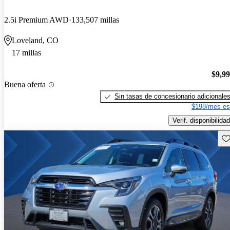
2.5i Premium AWD
133,507 millas
Loveland, CO
17 millas
$9,9
Buena oferta
Sin tasas de concesionario adicionale
$198/mes es
Verif. disponibilidad
Gu