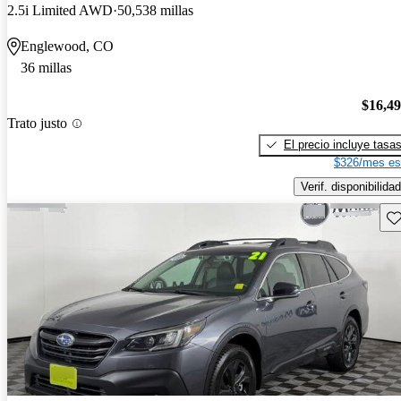
2.5i Limited AWD
50,538 millas
Englewood, CO
36 millas
$16,4
Trato justo
El precio incluye tasa
$326/mes es
Verif. disponibilidad
Gu