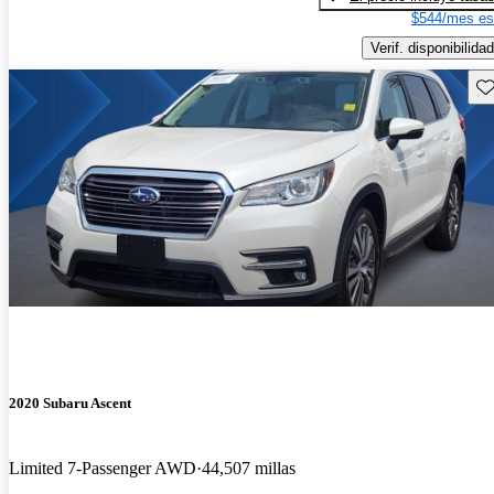
$544/mes es
Verif. disponibilidad
Gu
2020 Subaru Ascent
Limited 7-Passenger AWD
44,507 millas