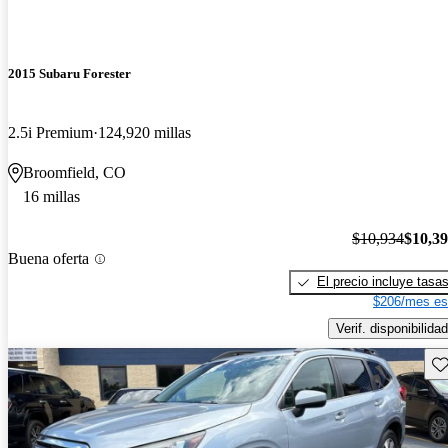
2015 Subaru Forester
2.5i Premium
124,920 millas
Broomfield, CO
16 millas
$10,934
$10,3
Buena oferta
El precio incluye tasa
$206/mes es
Verif. disponibilidad
Gu