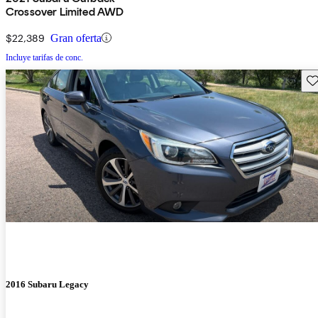
Crossover Limited AWD
$22,389
Gran oferta
Incluye tarifas de conc.
Gu
2016 Subaru Legacy