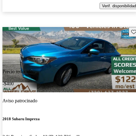
Verif. disponibilidad
Gu
Precio reducido
-$400
Aviso patrocinado
2018 Subaru Impreza