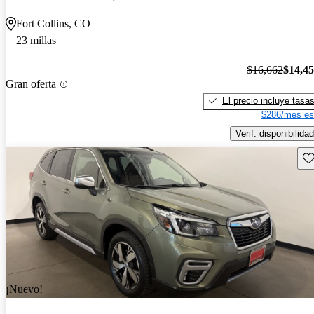
Fort Collins, CO
23 millas
$16,662
$14,4
Gran oferta
El precio incluye tasa
$286/mes es
Verif. disponibilidad
Gu
¡Nuevo!