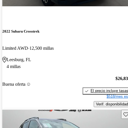
2022 Subaru Crosstrek
Limited AWD
12,500 millas
Leesburg, FL
4 millas
$26,8
Buena oferta
El precio incluye tasa
$518/mes es
Verif. disponibilidad
Gu