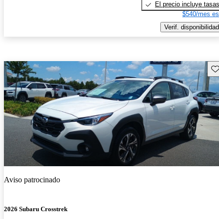
El precio incluye tasa
$540/mes es
Verif. disponibilidad
Gu
Aviso patrocinado
2026 Subaru Crosstrek