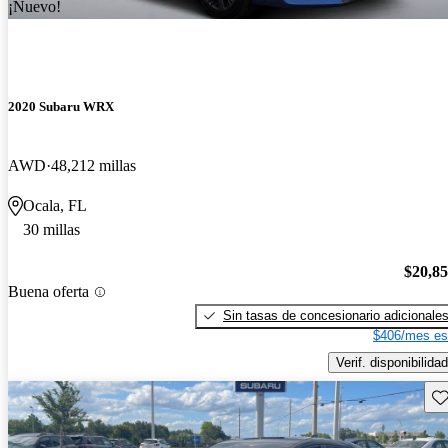
¡Nuevo!
2020 Subaru WRX
AWD
48,212 millas
Ocala, FL
30 millas
$20,8
Buena oferta
Sin tasas de concesionario adicionale
$406/mes es
Verif. disponibilidad
Gu