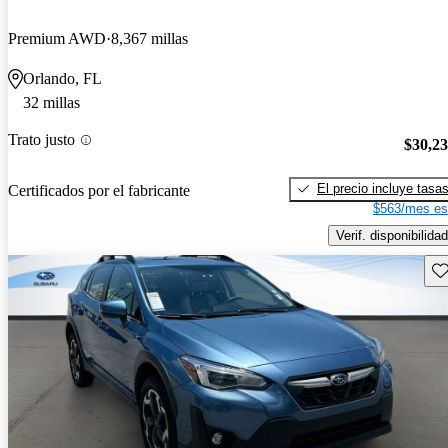
Premium AWD
8,367 millas
Orlando, FL
32 millas
Trato justo
$30,2
El precio incluye tasa
Certificados por el fabricante
$563/mes es
Verif. disponibilidad
Gu