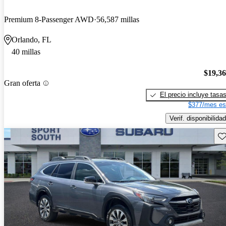
Premium 8-Passenger AWD
56,587 millas
Orlando, FL
40 millas
$19,3
Gran oferta
El precio incluye tasa
$377/mes es
Verif. disponibilidad
Gu