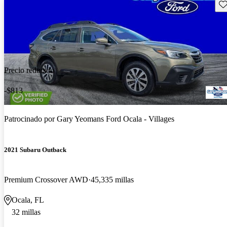
Gu
Precio reducido
-$813
Patrocinado por
Gary Yeomans Ford Ocala - Villages
2021 Subaru Outback
Premium Crossover AWD
45,335 millas
Ocala, FL
32 millas