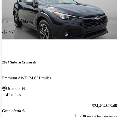
Precio reducido
-$2,467
2024 Subaru Crosstrek
Premium AWD
24,631 millas
Orlando, FL
41 millas
$24,404
$23,4
Gran oferta
El precio incluye tasa