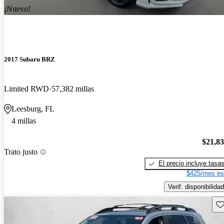
¡Nuevo!
2017 Subaru BRZ
Limited RWD
57,382 millas
Leesburg, FL
4 millas
$21,8
Trato justo
El precio incluye tasa
$425/mes es
Verif. disponibilidad
Gu