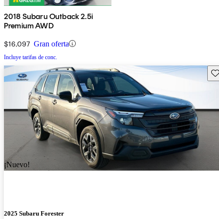
2018 Subaru Outback 2.5i
Premium AWD
$16,097
Gran oferta
Incluye tarifas de conc.
Gu
¡Nuevo!
2025 Subaru Forester