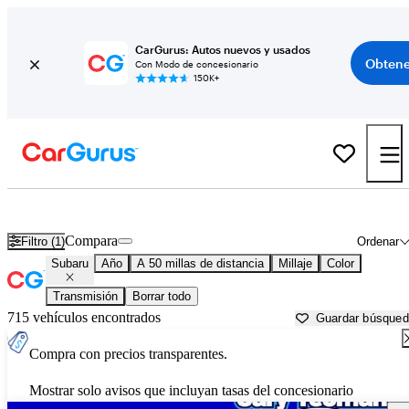
CarGurus: Autos nuevos y usados
Obtene
Con Modo de concesionario
150K+
Autos Subaru usados en venta cerca de
Leesburg, FL
Compara
Filtro (1)
Ordenar
Subaru
Año
A 50 millas de distancia
Millaje
Color
Transmisión
Borrar todo
715 vehículos encontrados
Guardar búsque
Compra con precios transparentes.
Mostrar solo avisos que incluyan tasas del concesionario