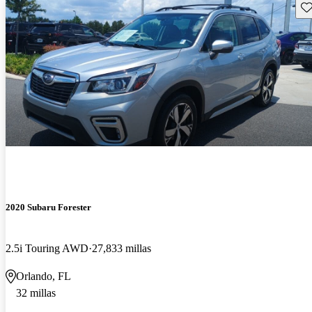
Gu
2020 Subaru Forester
2.5i Touring AWD
27,833 millas
Orlando, FL
32 millas