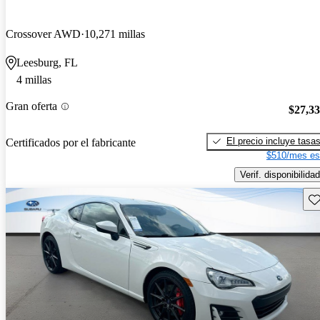
Crossover AWD
10,271 millas
Leesburg, FL
4 millas
Gran oferta
$27,3
El precio incluye tasa
Certificados por el fabricante
$510/mes es
Verif. disponibilidad
Gu