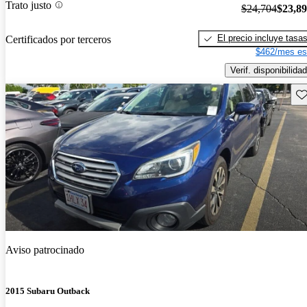
Trato justo
$24,704
$23,8
El precio incluye tasa
Certificados por terceros
$462/mes es
Verif. disponibilidad
Gu
Aviso patrocinado
2015 Subaru Outback