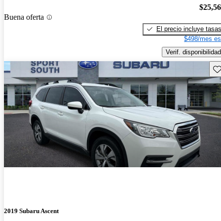
$25,5
Buena oferta
El precio incluye tasa
$498/mes es
Verif. disponibilidad
Gu
2019 Subaru Ascent