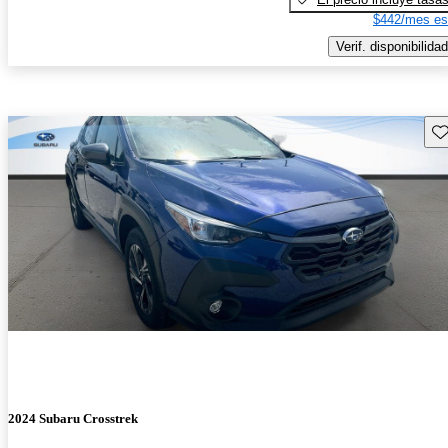
$442/mes es
Verif. disponibilidad
Gu
2024 Subaru Crosstrek