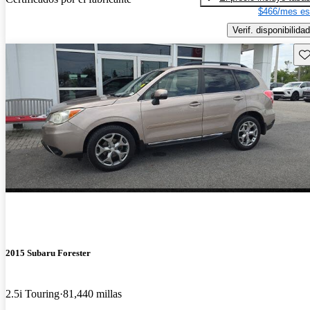
$466/mes es
Verif. disponibilidad
Gu
2015 Subaru Forester
2.5i Touring
81,440 millas