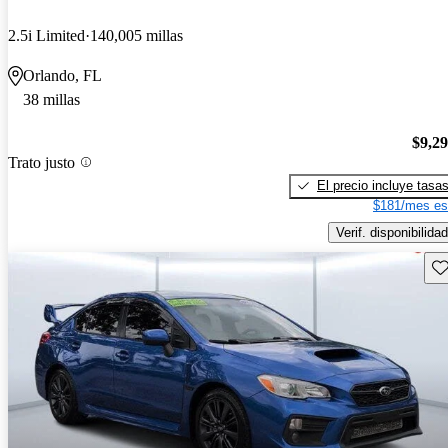
2.5i Limited
140,005 millas
Orlando, FL
38 millas
$9,2
Trato justo
El precio incluye tasa
$181/mes es
Verif. disponibilidad
Gu