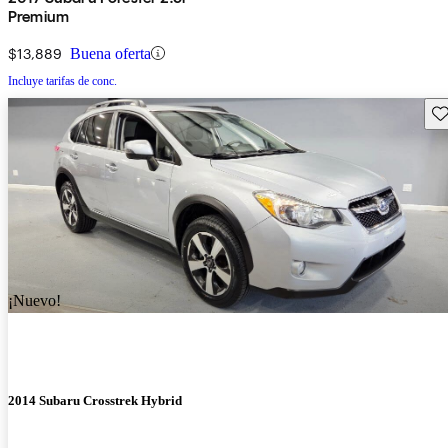
Premium
$13,889
Buena oferta
Incluye tarifas de conc.
Gu
¡Nuevo!
2014 Subaru Crosstrek Hybrid