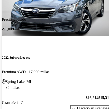
Precio reducido
-$1,000
2022 Subaru Legacy
Premium AWD
117,939 millas
Spring Lake, MI
85 millas
$16,314
$15,3
Gran oferta
El precio incluye tasa