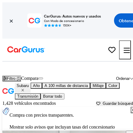
CarGurus: Autos nuevos y usados
Obtene
Con Modo de concesionario
150K+
Autos Subaru usados en venta cerca de
Lansing, MI
Compara
Filtro (1)
Ordenar
Subaru
Año
A 100 millas de distancia
Millaje
Color
Transmisión
Borrar todo
1,428 vehículos encontrados
Guardar búsque
Compra con precios transparentes.
Mostrar solo avisos que incluyan tasas del concesionario