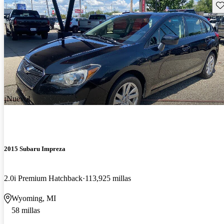
Gu
¡Nuevo!
2015 Subaru Impreza
2.0i Premium Hatchback
113,925 millas
Wyoming, MI
58 millas