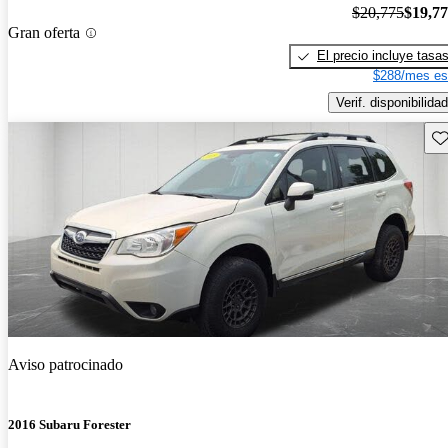
$20,775
$19,7
Gran oferta
El precio incluye tasa
$288/mes es
Verif. disponibilidad
Gu
Aviso patrocinado
2016 Subaru Forester