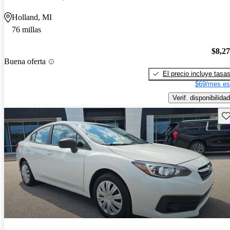
Holland, MI
76 millas
$8,2
Buena oferta
El precio incluye tasa
$69/mes es
Verif. disponibilidad
Gu