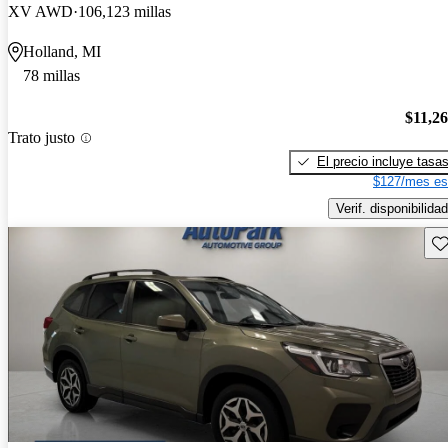
XV AWD
106,123 millas
Holland, MI
78 millas
$11,2
Trato justo
El precio incluye tasa
$127/mes es
Verif. disponibilidad
Gu