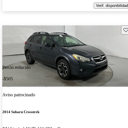
Verif. disponibilidad
Gu
Precio reducido
-$505
Aviso patrocinado
2014 Subaru Crosstrek