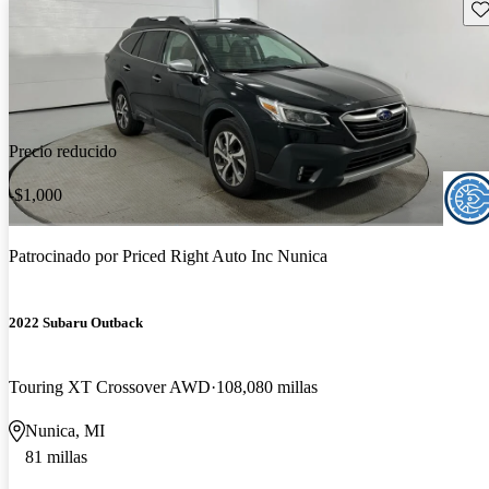
Gu
Precio reducido
-$1,000
Patrocinado por
Priced Right Auto Inc Nunica
2022 Subaru Outback
Touring XT Crossover AWD
108,080 millas
Nunica, MI
81 millas