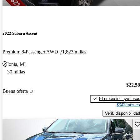
2022 Subaru Ascent
Premium 8-Passenger AWD
71,823 millas
Ionia, MI
30 millas
$22,5
Buena oferta
El precio incluye tasa
$342/mes es
Verif. disponibilidad
Gu