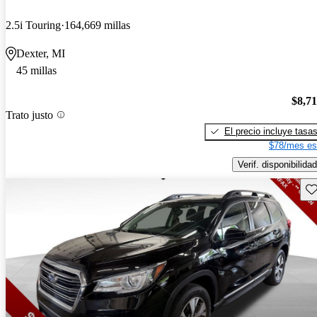
2.5i Touring
164,669 millas
Dexter, MI
45 millas
$8,7
Trato justo
El precio incluye tasa
$78/mes es
Verif. disponibilidad
Gu