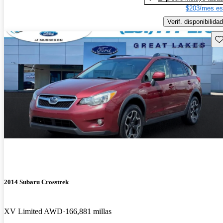
$203/mes es
Verif. disponibilidad
Gu
2014 Subaru Crosstrek
XV Limited AWD
166,881 millas