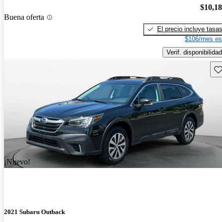
$10,1
Buena oferta
El precio incluye tasa
$106/mes es
Verif. disponibilidad
Gu
¡Nuevo!
2021 Subaru Outback