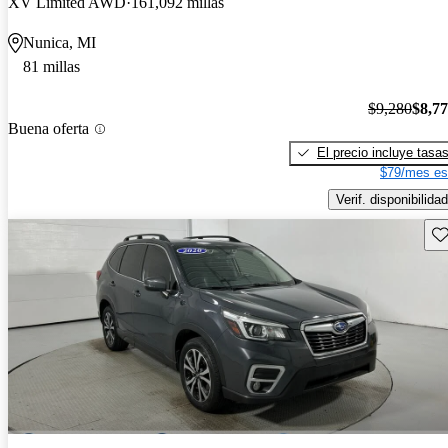
XV Limited AWD
161,092 millas
Nunica, MI
81 millas
$9,280
$8,7
Buena oferta
El precio incluye tasa
$79/mes es
Verif. disponibilidad
Gu