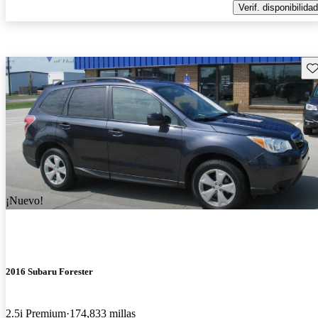
Verif. disponibilidad
Gu
¡Nuevo!
2016 Subaru Forester
2.5i Premium
174,833 millas