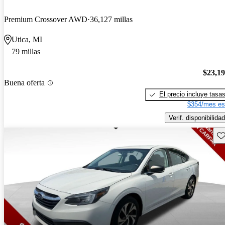
Premium Crossover AWD
36,127 millas
Utica, MI
79 millas
$23,1
Buena oferta
El precio incluye tasa
$354/mes es
Verif. disponibilidad
Gu