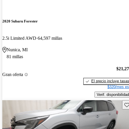
2020 Subaru Forester
2.5i Limited AWD
64,597 millas
Nunica, MI
81 millas
$21,2
Gran oferta
El precio incluye tasa
$320/mes es
Verif. disponibilidad
Gu