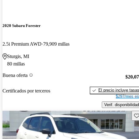
2020 Subaru Forester
2.5i Premium AWD
79,909 millas
Sturgis, MI
80 millas
Buena oferta
$20,0
El precio incluye tasa
Certificados por terceros
$297/mes es
Verif. disponibilidad
Gu