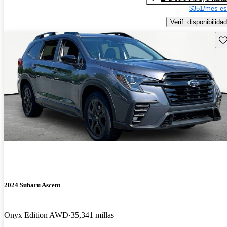
$351/mes es
Verif. disponibilidad
Gu
2024 Subaru Ascent
Onyx Edition AWD
35,341 millas