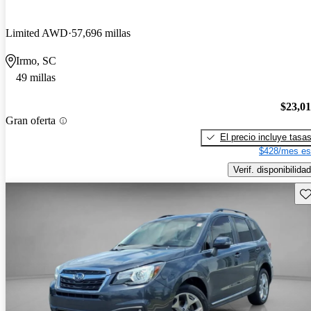
Limited AWD
57,696 millas
Irmo, SC
49 millas
$23,0
Gran oferta
El precio incluye tasa
$428/mes es
Verif. disponibilidad
Gu