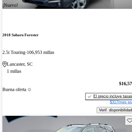
¡Nuevo!
2018 Subaru Forester
2.5i Touring
106,953 millas
Lancaster, SC
1 millas
$16,5
Buena oferta
El precio incluye tasa
$317/mes es
Verif. disponibilidad
Gu