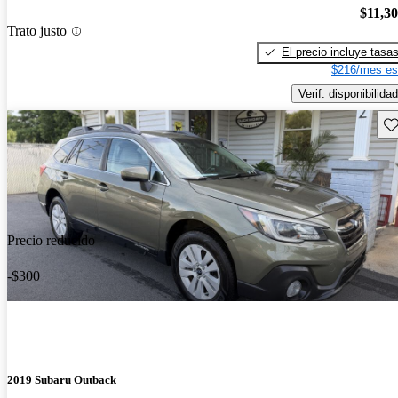
$11,3
Trato justo
El precio incluye tasa
$216/mes es
Verif. disponibilidad
Gu
Precio reducido
-$300
2019 Subaru Outback