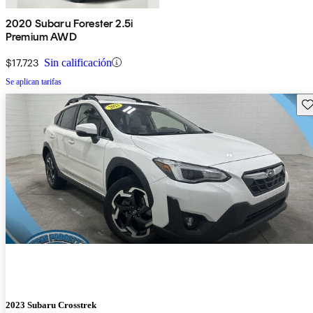
2020 Subaru Forester 2.5i
Premium AWD
$17,723
Sin calificación
Se aplican tarifas
Gu
2023 Subaru Crosstrek