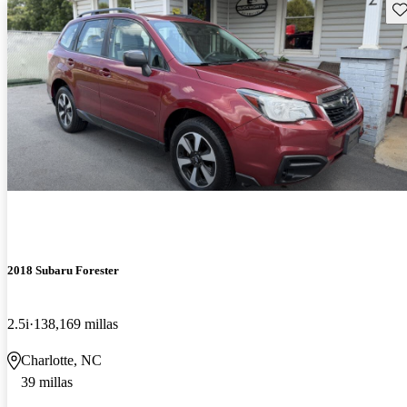
Gu
2018 Subaru Forester
2.5i
138,169 millas
Charlotte, NC
39 millas