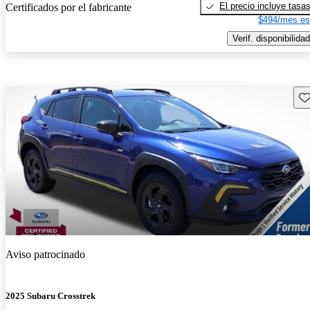
El precio incluye tasa
Certificados por el fabricante
$494/mes es
Verif. disponibilidad
Gu
Aviso patrocinado
2025 Subaru Crosstrek