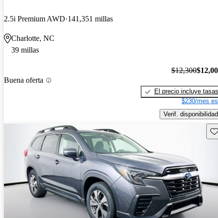
2.5i Premium AWD
141,351 millas
Charlotte, NC
39 millas
$12,300
$12,0
Buena oferta
El precio incluye tasa
$230/mes es
Verif. disponibilidad
Gu