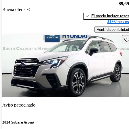
$9,6
Buena oferta
El precio incluye tasa
$186/mes es
Verif. disponibilidad
Gu
Aviso patrocinado
2024 Subaru Ascent