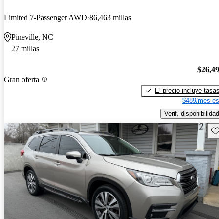
Limited 7-Passenger AWD
86,463 millas
Pineville, NC
27 millas
$26,4
Gran oferta
El precio incluye tasa
$489/mes es
Verif. disponibilidad
Gu