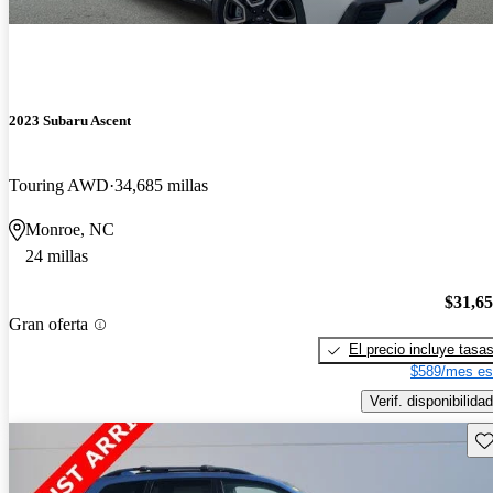
2023 Subaru Ascent
Touring AWD
34,685 millas
Monroe, NC
24 millas
$31,6
Gran oferta
El precio incluye tasa
$589/mes es
Verif. disponibilidad
Gu