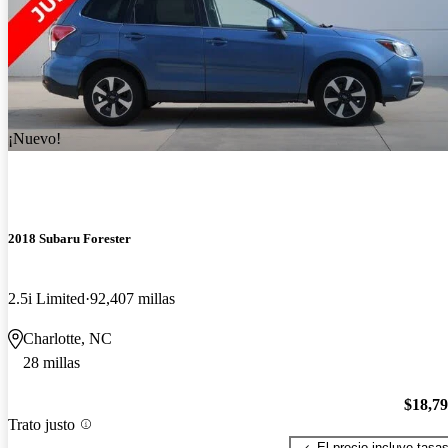
¡Nuevo!
2018 Subaru Forester
2.5i Limited
92,407 millas
Charlotte, NC
28 millas
$18,7
Trato justo
El precio incluye tasa