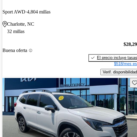
Sport AWD
4,804 millas
Charlotte, NC
32 millas
$28,2
Buena oferta
El precio incluye tasa
$518/mes es
Verif. disponibilidad
Gu