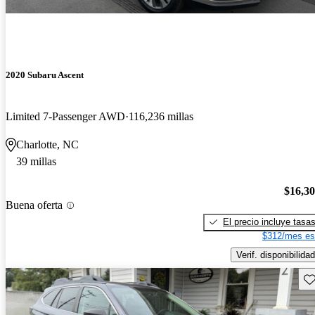
2020 Subaru Ascent
Limited 7-Passenger AWD
116,236 millas
Charlotte, NC
39 millas
$16,3
Buena oferta
El precio incluye tasa
$312/mes es
Verif. disponibilidad
Gu