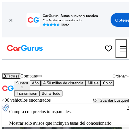
CarGurus: Autos nuevos y usados
Obtene
Con Modo de concesionario
150K+
Autos Subaru usados en venta cerca de
Lancaster, SC
Compara
Filtro (1)
Ordenar
Subaru
Año
A 50 millas de distancia
Millaje
Color
Transmisión
Borrar todo
406 vehículos encontrados
Guardar búsque
Compra con precios transparentes.
Mostrar solo avisos que incluyan tasas del concesionario