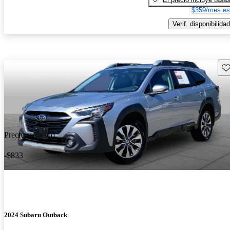
$359/mes es
Verif. disponibilidad
Gu
Precio reducido
-$833
2024 Subaru Outback