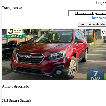
$22,7
Trato justo
El precio incluye tasa
$0/mes es
Verif. disponibilidad
Gu
Aviso patrocinado
2018 Subaru Outback