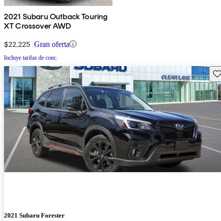
2021 Subaru Outback Touring
XT Crossover AWD
$22,225
Gran oferta
Incluye tarifas de conc.
Gu
2021 Subaru Forester