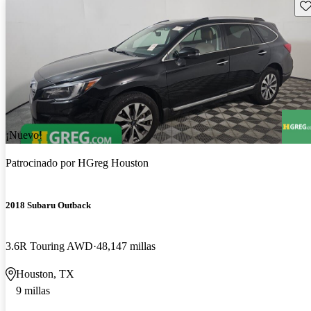
Gu
¡Nuevo!
Patrocinado por
HGreg Houston
2018 Subaru Outback
3.6R Touring AWD
48,147 millas
Houston, TX
9 millas