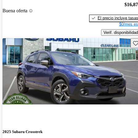
$16,8
Buena oferta
El precio incluye tasa
$0/mes es
Verif. disponibilidad
Gu
2025 Subaru Crosstrek