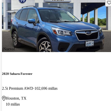
Gu
¡Nuevo!
2020 Subaru Forester
2.5i Premium AWD
102,696 millas
Houston, TX
10 millas