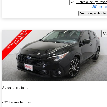
El precio incluye tasa
$0/mes es
Verif. disponibilidad
Gu
Aviso patrocinado
2025 Subaru Impreza