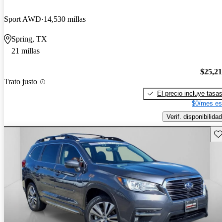
Sport AWD
14,530 millas
Spring, TX
21 millas
$25,2
Trato justo
El precio incluye tasa
$0/mes es
Verif. disponibilidad
Gu