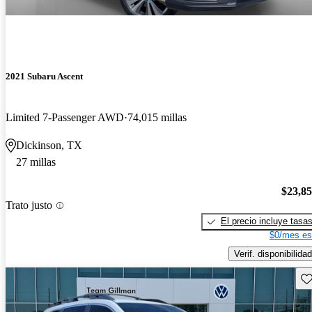
2021 Subaru Ascent
Limited 7-Passenger AWD
74,015 millas
Dickinson, TX
27 millas
$23,8
Trato justo
El precio incluye tasa
$0/mes es
Verif. disponibilidad
Gu