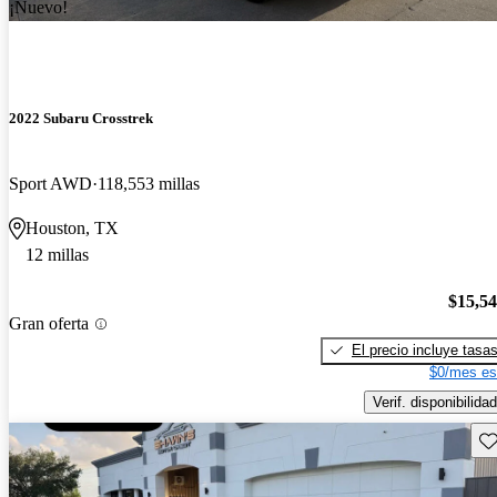
¡Nuevo!
2022 Subaru Crosstrek
Sport AWD
118,553 millas
Houston, TX
12 millas
$15,5
Gran oferta
El precio incluye tasa
$0/mes es
Verif. disponibilidad
Gu