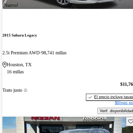
¡Nuevo!
2015 Subaru Legacy
2.5i Premium AWD
98,741 millas
Houston, TX
16 millas
$11,7
Trato justo
El precio incluye tasa
$0/mes es
Verif. disponibilidad
Gu