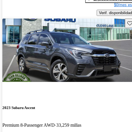
$0/mes es
Verif. disponibilidad
Gu
2023 Subaru Ascent
Premium 8-Passenger AWD
33,259 millas