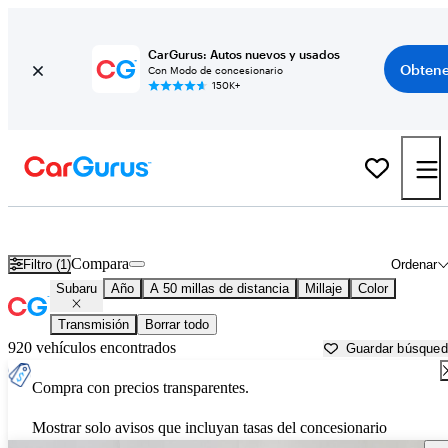
CarGurus: Autos nuevos y usados
Obtene
Con Modo de concesionario
150K+
Autos Subaru usados en venta cerca de
Houston, TX
Compara
Filtro (1)
Ordenar
Subaru
Año
A 50 millas de distancia
Millaje
Color
Transmisión
Borrar todo
920 vehículos encontrados
Guardar búsque
Compra con precios transparentes.
Mostrar solo avisos que incluyan tasas del concesionario