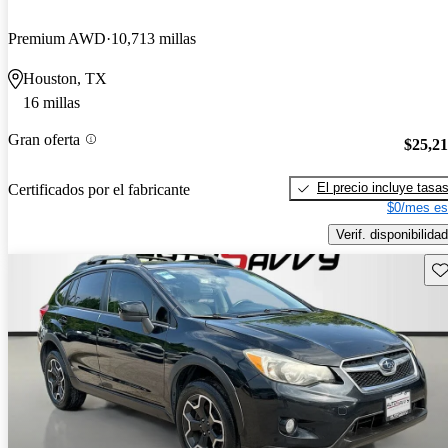
Premium AWD
10,713 millas
Houston, TX
16 millas
Gran oferta
$25,2
El precio incluye tasa
Certificados por el fabricante
$0/mes es
Verif. disponibilidad
Gu