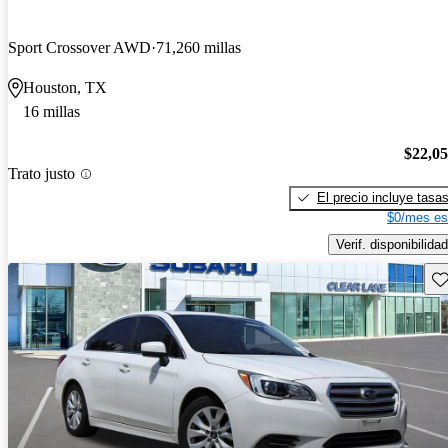
Sport Crossover AWD
71,260 millas
Houston, TX
16 millas
$22,0
Trato justo
El precio incluye tasa
$0/mes es
Verif. disponibilidad
Gu