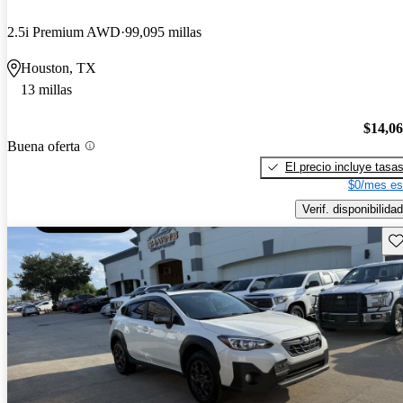
2.5i Premium AWD
99,095 millas
Houston, TX
13 millas
$14,0
Buena oferta
El precio incluye tasa
$0/mes es
Verif. disponibilidad
Gu