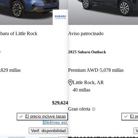
baru of Little Rock
Aviso patrocinado
r
2025 Subaru Outback
,829 millas
Premium AWD
5,078 millas
Little Rock, AR
40 millas
$29,624
Gran oferta
El precio incluye tasas
El p
$564/mes est.
Verif. disponibilidad
V