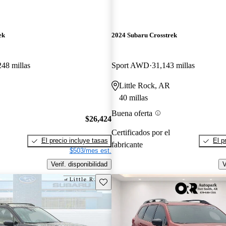
ek
2024 Subaru Crosstrek
248 millas
Sport AWD
31,143 millas
Little Rock, AR
40 millas
Buena oferta
$26,424
Certificados por el
El precio incluye tasas
El p
fabricante
$503/mes est.
Verif. disponibilidad
V
Guarda este Aviso