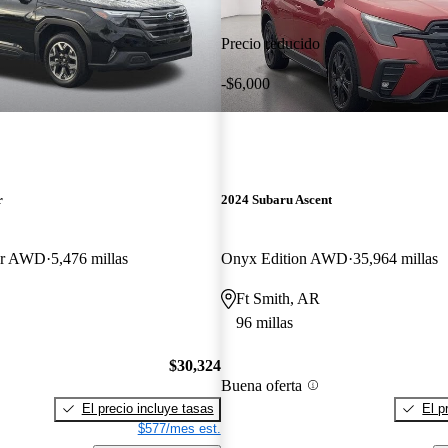
Precio reducido
-$6,000
r
2024 Subaru Ascent
er AWD
5,476 millas
Onyx Edition AWD
35,964 millas
Ft Smith, AR
96 millas
$30,324
Buena oferta
El precio incluye tasas
El p
$577/mes est.