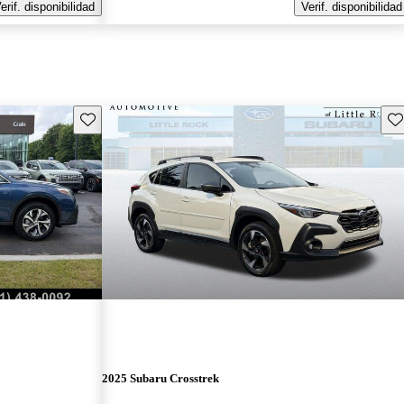
erif. disponibilidad
Verif. disponibilidad
Guarda este Aviso
Gu
2025 Subaru Crosstrek