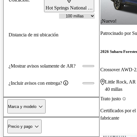
Hot Springs National Park, AR
¡Nuevo!
Patrocinado por
Su
Distancia de mi ubicación
2026 Subaru Foreste
¿Mostrar avisos solamente de AR?
Crossover AWD
2
Little Rock, AR
¿Incluir avisos con entrega?
40 millas
Trato justo
Marca y modelo
Certificados por el
fabricante
Precio y pago