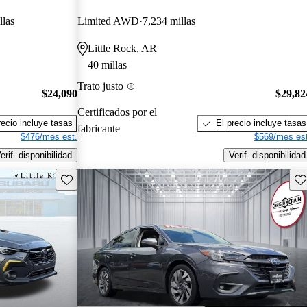
llas
Limited AWD
7,234 millas
Little Rock, AR
40 millas
Trato justo
$24,090
$29,82
Certificados por el
recio incluye tasas
El precio incluye tasas
fabricante
$476/mes est.
$569/mes est
erif. disponibilidad
Verif. disponibilidad
Guarda este Aviso
Gu