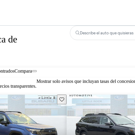
Describe el auto que quisieras
ca de
ontrados
Compara
Mostrar solo avisos que incluyan tasas del concesio
cios transparentes.
Guarda este Aviso