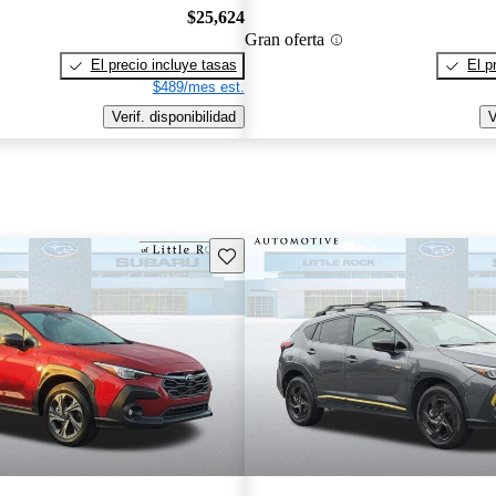
$25,624
Gran oferta
El precio incluye tasas
El p
$489/mes est.
Verif. disponibilidad
V
Guarda este Aviso