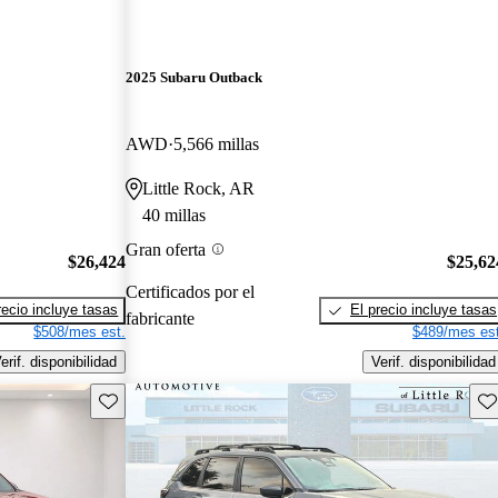
2025 Subaru Outback
AWD
5,566 millas
Little Rock, AR
40 millas
Gran oferta
$26,424
$25,62
Certificados por el
recio incluye tasas
El precio incluye tasas
fabricante
$508/mes est.
$489/mes est
erif. disponibilidad
Verif. disponibilidad
Guarda este Aviso
Gu