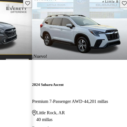
Guarda este Aviso
Gu
¡Nuevo!
2024 Subaru Ascent
Premium 7-Passenger AWD
44,201 millas
Little Rock, AR
40 millas