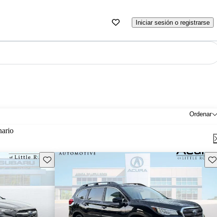
Iniciar sesión o registrarse
Ordenar
nario
Guarda este Aviso
Gu