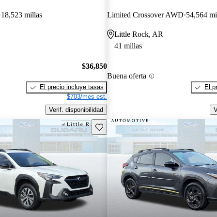
18,523 millas
Limited Crossover AWD
54,564 mi
Little Rock, AR
41 millas
$36,850
Buena oferta
El precio incluye tasas
El p
$703/mes est.
Verif. disponibilidad
V
Guarda este Aviso