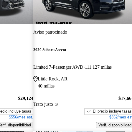
Aviso patrocinado
2020 Subaru Ascent
Limited 7-Passenger AWD
111,127 millas
Little Rock, AR
40 millas
$29,124
$17,66
Trato justo
recio incluye tasas
El precio incluye tasas
$556/mes est.
$352/mes est
erif. disponibilidad
Verif. disponibilidad