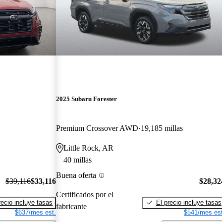
2025 Subaru Forester
Premium Crossover AWD
19,185 millas
Little Rock, AR
40 millas
Buena oferta
$39,116
$33,116
$28,32
Certificados por el
recio incluye tasas
El precio incluye tasas
fabricante
$637/mes est.
$541/mes est