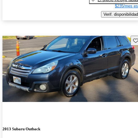
$235/mes es
Verif. disponibilidad
Gu
2013 Subaru Outback