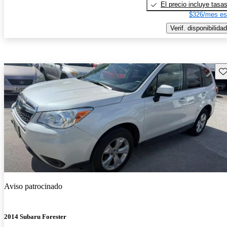
El precio incluye tasa
$326/mes es
Verif. disponibilidad
Gu
Aviso patrocinado
2014 Subaru Forester