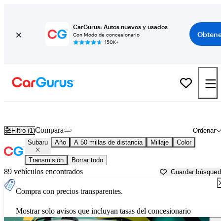
CarGurus: Autos nuevos y usados
Obtene
Con Modo de concesionario
150K+
Autos Subaru usados en venta cerca de
Honolulu, HI
Compara
Filtro (1)
Ordenar
Subaru
Año
A 50 millas de distancia
Millaje
Color
Transmisión
Borrar todo
89 vehículos encontrados
Guardar búsque
Compra con precios transparentes.
Mostrar solo avisos que incluyan tasas del concesionario