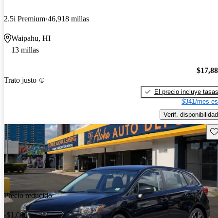
2.5i Premium
46,918 millas
Waipahu, HI
13 millas
$17,8
Trato justo
El precio incluye tasa
$341/mes es
Verif. disponibilidad
Gu
Precio reducido
-$1,000