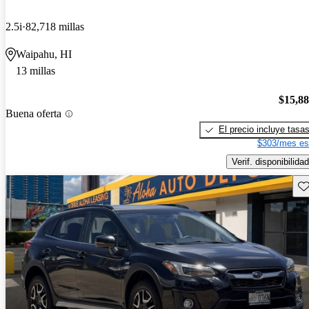
2.5i
82,718 millas
Waipahu, HI
13 millas
$15,8
Buena oferta
El precio incluye tasa
$303/mes es
Verif. disponibilidad
Gu