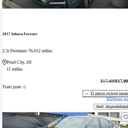
-$700
2017 Subaru Forester
2.5i Premium
76,012 millas
Pearl City, HI
11 millas
$17,400
$17,0
Trato justo
El precio incluye tasa
$324/mes es
Verif. disponibilidad
Gu