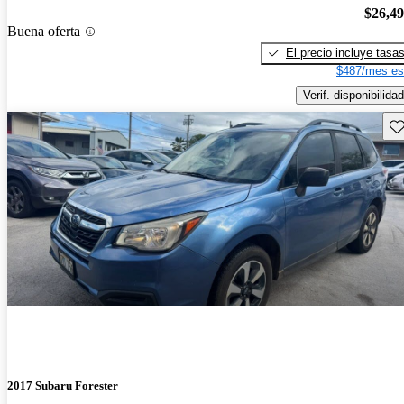
$26,4
Buena oferta
El precio incluye tasa
$487/mes es
Verif. disponibilidad
Gu
2017 Subaru Forester