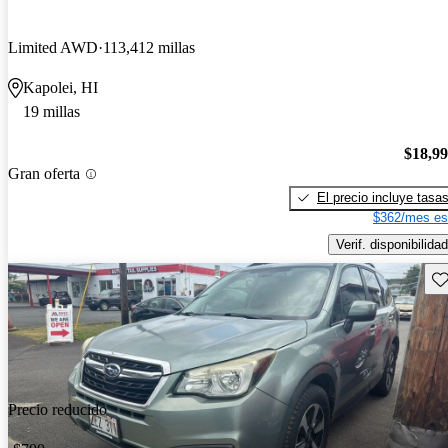
Limited AWD
113,412 millas
Kapolei, HI
19 millas
$18,9
Gran oferta
El precio incluye tasa
$362/mes es
Verif. disponibilidad
Gu
Precio reducido