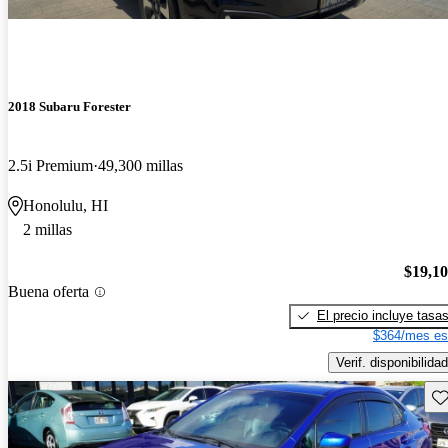
2018 Subaru Forester
2.5i Premium
49,300 millas
Honolulu, HI
2 millas
$19,1
Buena oferta
El precio incluye tasa
$364/mes es
Verif. disponibilidad
Gu