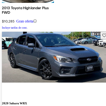
2013 Toyota Highlander Plus
FWD
$10,285
Gran oferta
Incluye tarifas de conc.
Gu
2020 Subaru WRX