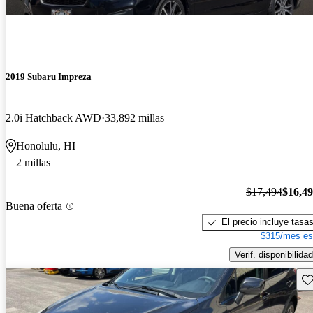
2019 Subaru Impreza
2.0i Hatchback AWD
33,892 millas
Honolulu, HI
2 millas
$17,494
$16,4
Buena oferta
El precio incluye tasa
$315/mes es
Verif. disponibilidad
Gu