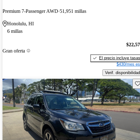
Premium 7-Passenger AWD
51,951 millas
Honolulu, HI
6 millas
$22,5
Gran oferta
El precio incluye tasa
$430/mes es
Verif. disponibilidad
Gu