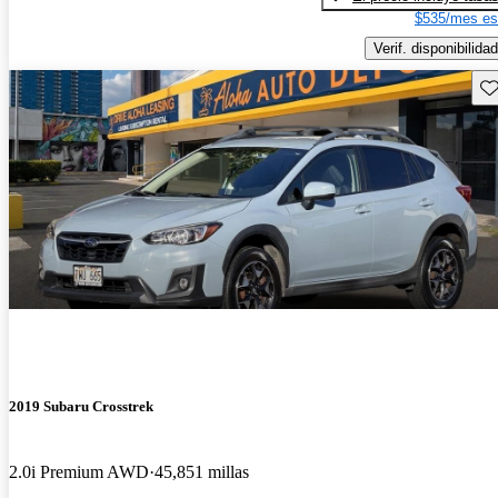
$535/mes es
Verif. disponibilidad
Gu
2019 Subaru Crosstrek
2.0i Premium AWD
45,851 millas