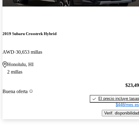
2019 Subaru Crosstrek Hybrid
AWD
30,653 millas
Honolulu, HI
2 millas
$23,4
Buena oferta
El precio incluye tasa
$448/mes es
Verif. disponibilidad