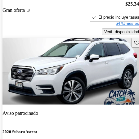
$25,3
Gran oferta
El precio incluye tasa
$478/mes es
Verif. disponibilidad
Gu
Aviso patrocinado
2020 Subaru Ascent