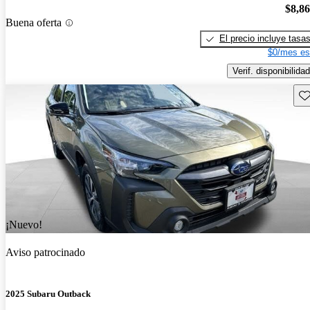
$8,8
Buena oferta
El precio incluye tasa
$0/mes es
Verif. disponibilidad
Gu
¡Nuevo!
Aviso patrocinado
2025 Subaru Outback