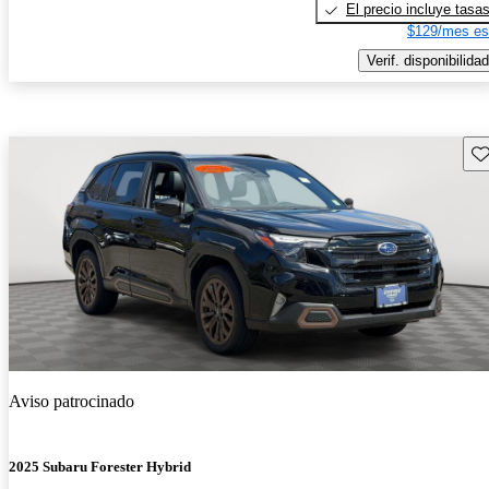
El precio incluye tasa
$129/mes es
Verif. disponibilidad
Gu
Aviso patrocinado
2025 Subaru Forester Hybrid