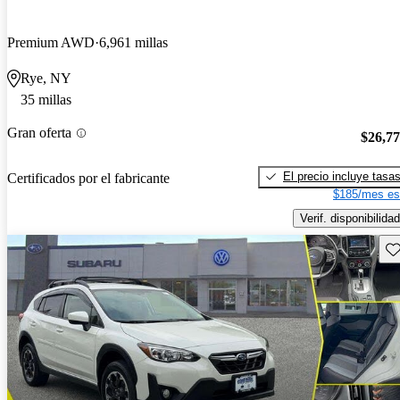
Premium AWD
6,961 millas
Rye, NY
35 millas
Gran oferta
$26,7
El precio incluye tasa
Certificados por el fabricante
$185/mes es
Verif. disponibilidad
Gu