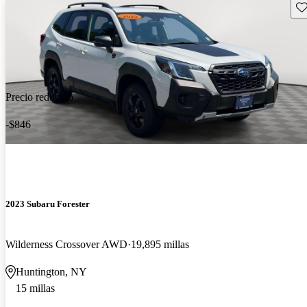
Gu
Precio reducido
-$846
2023 Subaru Forester
Wilderness Crossover AWD
19,895 millas
Huntington, NY
15 millas