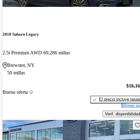
¡Nuevo!
2018 Subaru Legacy
2.5i Premium AWD
69,286 millas
Brewster, NY
50 millas
$16,1
Buena oferta
El precio incluye tasa
$0/mes es
Verif. disponibilidad
Gu