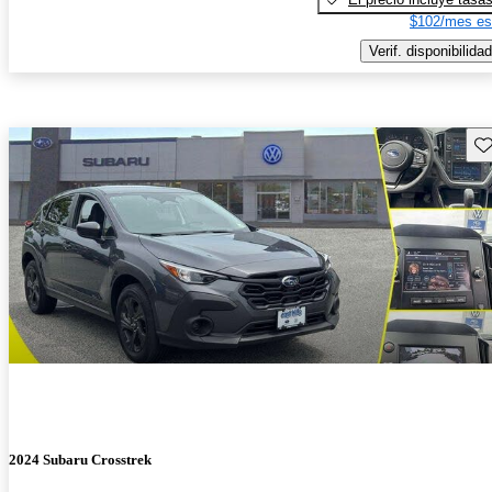
$102/mes es
Verif. disponibilidad
Gu
2024 Subaru Crosstrek