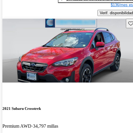
$136/mes es
Verif. disponibilidad
Gu
2021 Subaru Crosstrek
Premium AWD
34,797 millas