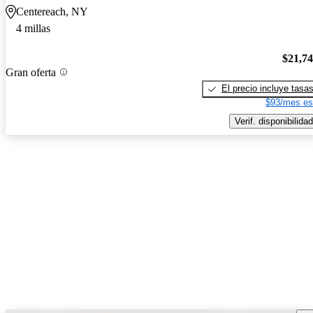
Centereach, NY
4 millas
$21,7
Gran oferta
El precio incluye tasa
$93/mes es
Verif. disponibilidad