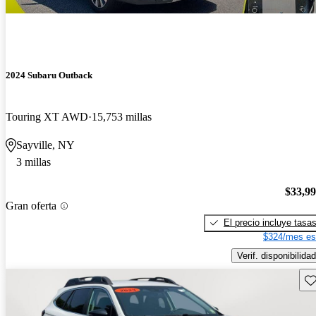
2024 Subaru Outback
Touring XT AWD
15,753 millas
Sayville, NY
3 millas
$33,9
Gran oferta
El precio incluye tasa
$324/mes es
Verif. disponibilidad
Gu