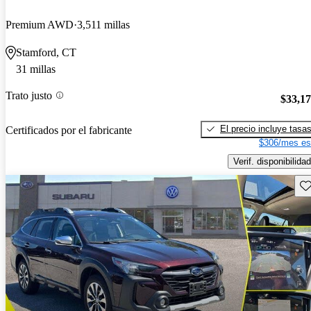
Premium AWD
3,511 millas
Stamford, CT
31 millas
Trato justo
$33,1
El precio incluye tasa
Certificados por el fabricante
$306/mes es
Verif. disponibilidad
Gu