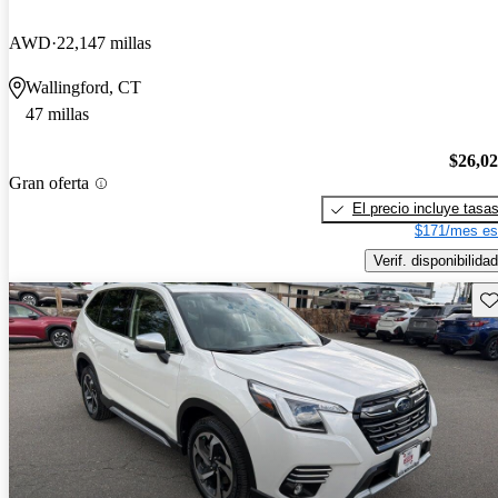
AWD
22,147 millas
Wallingford, CT
47 millas
$26,0
Gran oferta
El precio incluye tasa
$171/mes es
Verif. disponibilidad
Gu