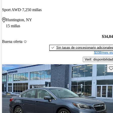
Sport AWD
7,250 millas
Huntington, NY
15 millas
$34,8
Buena oferta
Sin tasas de concesionario adicionale
$338/mes es
Verif. disponibilidad
Gu