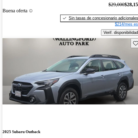
$29,000
$28,1
Buena oferta
Sin tasas de concesionario adicionale
$214/mes es
Verif. disponibilidad
Gu
2025 Subaru Outback