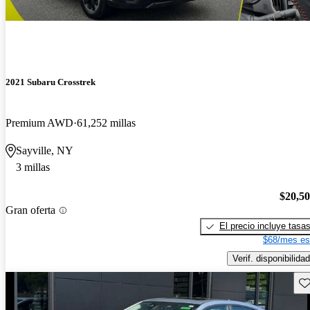
2021 Subaru Crosstrek
Premium AWD
61,252 millas
Sayville, NY
3 millas
$20,5
Gran oferta
El precio incluye tasa
$68/mes es
Verif. disponibilidad
Gu