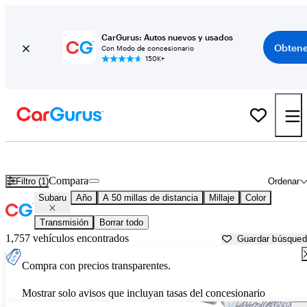
CarGurus: Autos nuevos y usados
Obtene
Con Modo de concesionario
150K+
Autos Subaru usados en venta cerca de
Holtsville, NY
Compara
Filtro (1)
Ordenar
Subaru
Año
A 50 millas de distancia
Millaje
Color
Transmisión
Borrar todo
1,757 vehículos encontrados
Guardar búsque
Compra con precios transparentes.
Mostrar solo avisos que incluyan tasas del concesionario