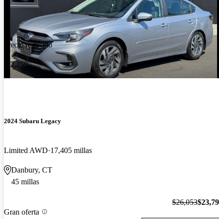
Precio reducido
-$2,259
2024 Subaru Legacy
Limited AWD
17,405 millas
Danbury, CT
45 millas
$26,053
$23,7
Gran oferta