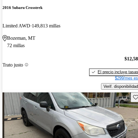
2016 Subaru Crosstrek
Limited AWD
149,813 millas
Bozeman, MT
72 millas
$12,5
Trato justo
El precio incluye tasa
$299/mes es
Verif. disponibilidad
Gu