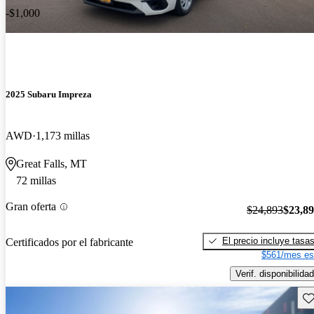
-$1,000
2025 Subaru Impreza
AWD
1,173 millas
Great Falls, MT
72 millas
Gran oferta
$24,893
$23,8
El precio incluye tasa
Certificados por el fabricante
$561/mes es
Verif. disponibilidad
Gu