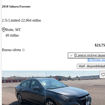
2018 Subaru Forester
2.5i Limited
22,964 millas
Butte, MT
49 millas
$23,7
Buena oferta
El precio incluye tasa
$575/mes es
Verif. disponibilidad
Gu