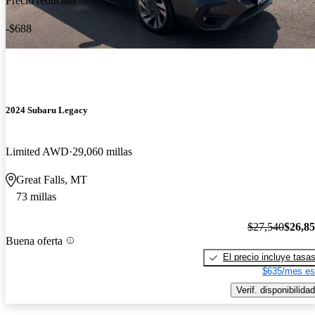
Precio reducido
-$688
2024 Subaru Legacy
Limited AWD
29,060 millas
Great Falls, MT
73 millas
$27,540
$26,8
Buena oferta
El precio incluye tasa
$635/mes es
Verif. disponibilidad