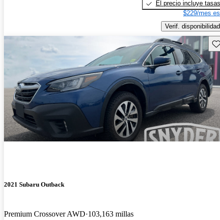
El precio incluye tasa
$229/mes es
Verif. disponibilidad
Gu
2021 Subaru Outback
Premium Crossover AWD
103,163 millas