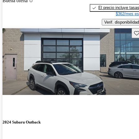
Buena oferta
El precio incluye tasa
$362/mes es
Verif. disponibilidad
Gu
2024 Subaru Outback