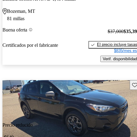
Bozeman, MT
81 millas
Buena oferta
$37,000
$35,3
El precio incluye tasa
Certificados por el fabricante
$835/mes es
Verif. disponibilidad
Gu
Precio reducido