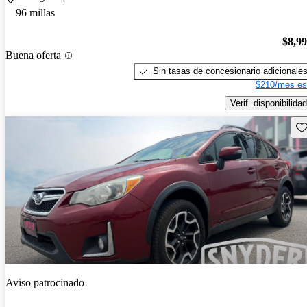
96 millas
$8,9
Buena oferta
Sin tasas de concesionario adicionale
$210/mes es
Verif. disponibilidad
Gu
Aviso patrocinado