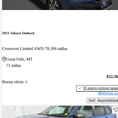
2021 Subaru Outback
Crossover Limited AWD
78,396 millas
Great Falls, MT
71 millas
$22,5
Buena oferta
El precio incluye tasa
$542/mes es
Verif. disponibilidad
Gu