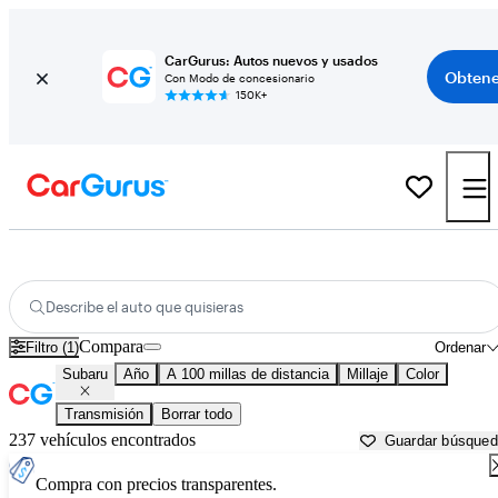
CarGurus: Autos nuevos y usados
Obtene
Con Modo de concesionario
150K+
Autos Subaru usados en venta cerca de
Helena, MT
Describe el auto que quisieras
Compara
Filtro (1)
Ordenar
Subaru
Año
A 100 millas de distancia
Millaje
Color
Transmisión
Borrar todo
237 vehículos encontrados
Guardar búsque
Compra con precios transparentes.