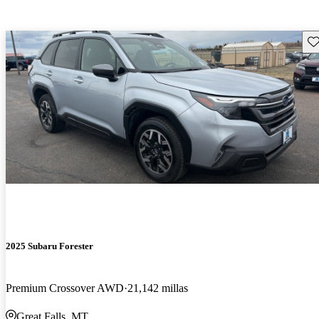
Gu
2025 Subaru Forester
Premium Crossover AWD
21,142 millas
Great Falls, MT