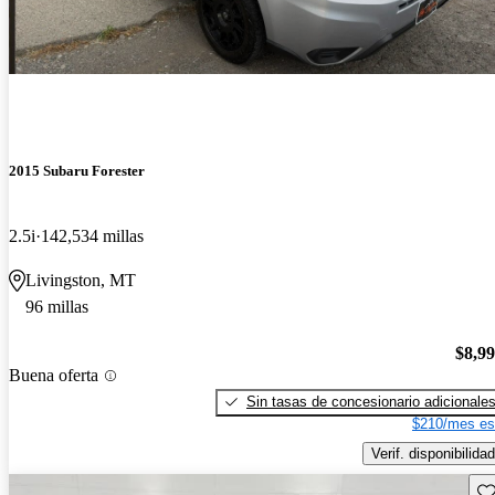
2015 Subaru Forester
2.5i
142,534 millas
Livingston, MT
96 millas
$8,9
Buena oferta
Sin tasas de concesionario adicionale
$210/mes es
Verif. disponibilidad
Gu