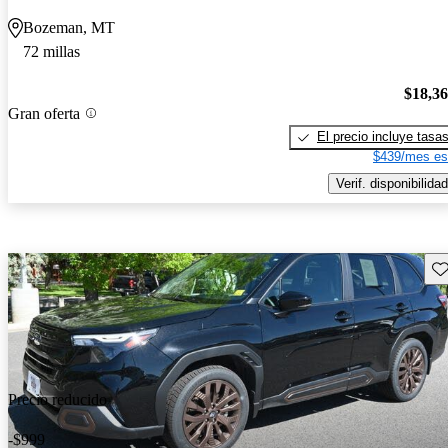
Bozeman, MT
72 millas
$18,3
Gran oferta
El precio incluye tasa
$439/mes es
Verif. disponibilidad
Gu
Precio reducido
-$999