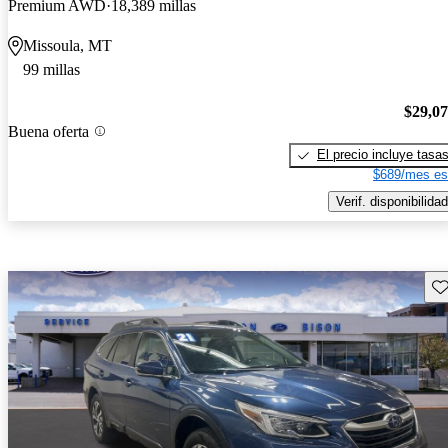
Premium AWD
18,389 millas
Missoula, MT
99 millas
$29,0
Buena oferta
El precio incluye tasa
$689/mes es
Verif. disponibilidad
Gu