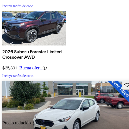
Incluye tarifas de conc.
2026 Subaru Forester Limited
Crossover AWD
$35,391
Buena oferta
Incluye tarifas de conc.
Gu
Precio reducido