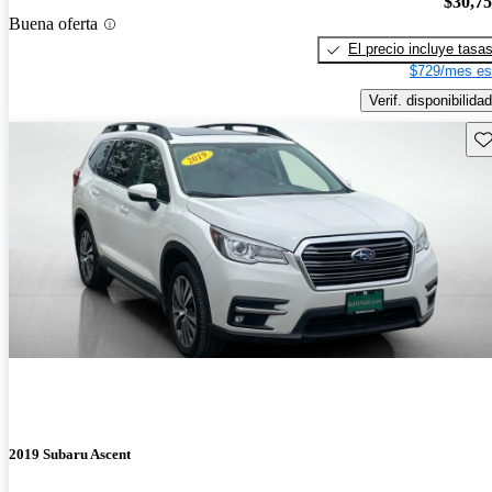
$30,7
Buena oferta
El precio incluye tasa
$729/mes es
Verif. disponibilidad
Gu
2019 Subaru Ascent