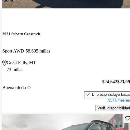
-$649
2021 Subaru Crosstrek
Sport AWD
58,605 millas
Great Falls, MT
73 millas
$24,642
$23,9
Buena oferta
El precio incluye tasa
$577/mes es
Verif. disponibilidad
Gu