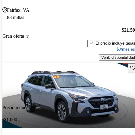
Fairfax, VA
88 millas
$21,5
Gran oferta
El precio incluye tasa
$0/mes es
Verif. disponibilidad
Gu
Precio reducido
-$1,000