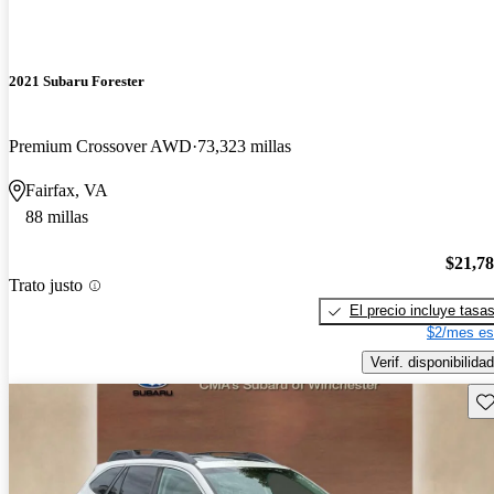
2021 Subaru Forester
Premium Crossover AWD
73,323 millas
Fairfax, VA
88 millas
$21,7
Trato justo
El precio incluye tasa
$2/mes es
Verif. disponibilidad
Gu