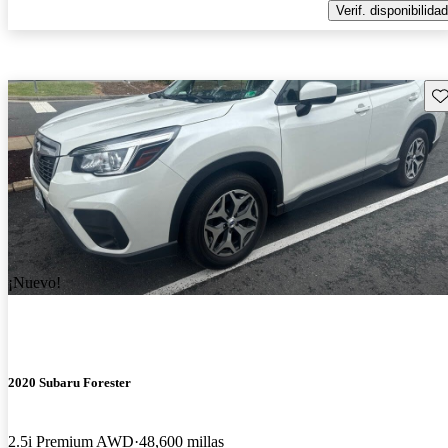
Verif. disponibilidad
Gu
¡Nuevo!
2020 Subaru Forester
2.5i Premium AWD
48,600 millas