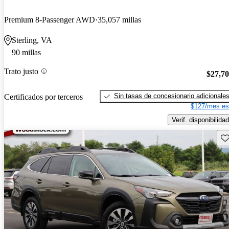
Premium 8-Passenger AWD
35,057 millas
Sterling, VA
90 millas
Trato justo
$27,7
Sin tasas de concesionario adicionale
Certificados por terceros
$127/mes es
Verif. disponibilidad
Gu