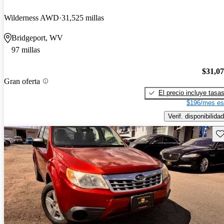
Wilderness AWD
31,525 millas
Bridgeport, WV
97 millas
$31,0
Gran oferta
El precio incluye tasa
$196/mes es
Verif. disponibilidad
Gu