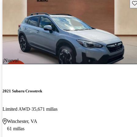
Gu
¡Nuevo!
2021 Subaru Crosstrek
Limited AWD
35,671 millas
Winchester, VA
61 millas