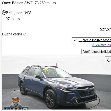
Onyx Edition AWD
73,260 millas
Bridgeport, WV
97 millas
$27,5
Buena oferta
El precio incluye tasa
$124/mes es
Verif. disponibilidad
Gu