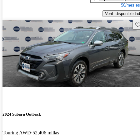
$0/mes es
Verif. disponibilidad
Gu
2024 Subaru Outback
Touring AWD
52,406 millas