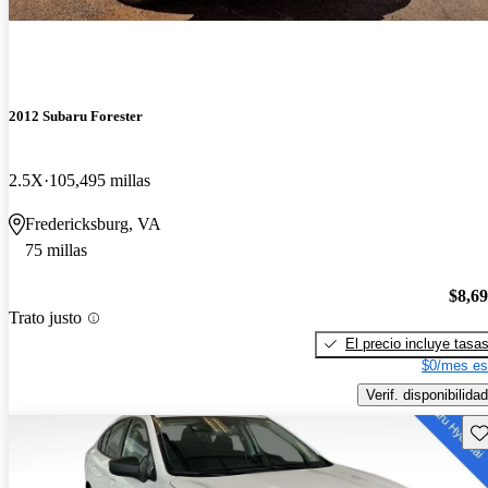
2012 Subaru Forester
2.5X
105,495 millas
Fredericksburg, VA
75 millas
$8,6
Trato justo
El precio incluye tasa
$0/mes es
Verif. disponibilidad
Gu