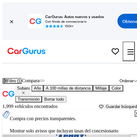
CarGurus: Autos nuevos y usados
Obtene
Con Modo de concesionario
150K+
Autos Subaru usados en venta cerca de
Harrisonburg, VA
Compara
Filtro (1)
Ordenar
Subaru
Año
A 100 millas de distancia
Millaje
Color
Transmisión
Borrar todo
1,999 vehículos encontrados
Guardar búsque
Compra con precios transparentes.
Mostrar solo avisos que incluyan tasas del concesionario