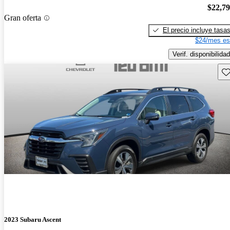
$22,7
Gran oferta
El precio incluye tasa
$24/mes es
Verif. disponibilidad
Gu
2023 Subaru Ascent