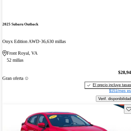
2025 Subaru Outback
Onyx Edition AWD
36,630 millas
Front Royal, VA
52 millas
$28,9
Gran oferta
El precio incluye tasa
$151/mes es
Verif. disponibilidad
Gu