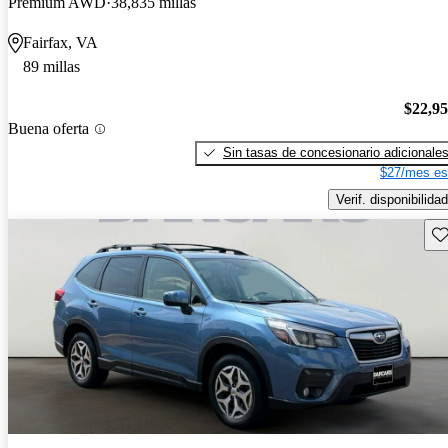
Premium AWD
38,835 millas
Fairfax, VA
89 millas
$22,9
Buena oferta
Sin tasas de concesionario adicionale
$27/mes es
Verif. disponibilidad
Gu