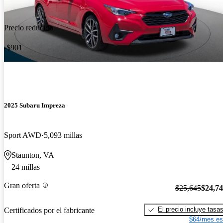
Precio reducido
-$901
2025 Subaru Impreza
Sport AWD
5,093 millas
Staunton, VA
24 millas
Gran oferta
$25,645
$24,7
El precio incluye tasa
Certificados por el fabricante
$64/mes es