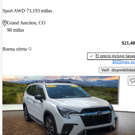
Sport AWD
73,193 millas
Grand Junction, CO
98 millas
$21,4
Buena oferta
El precio incluye tasa
$420/mes es
Verif. disponibilidad
Gu