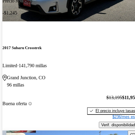
Precio reducido
-$1,245
2017 Subaru Crosstrek
Limited
141,790 millas
Grand Junction, CO
96 millas
$13,195
$11,9
Buena oferta
El precio incluye tasa
$236/mes es
Verif. disponibilidad
Gu