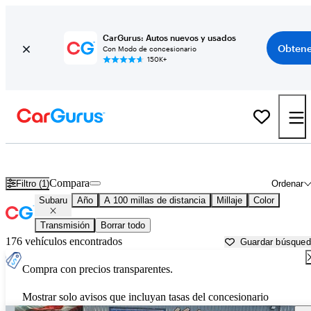
CarGurus: Autos nuevos y usados
Obtene
Con Modo de concesionario
150K+
Autos Subaru usados en venta cerca de
Gunnison, CO
Compara
Filtro (1)
Ordenar
Subaru
Año
A 100 millas de distancia
Millaje
Color
Transmisión
Borrar todo
176 vehículos encontrados
Guardar búsque
Compra con precios transparentes.
Mostrar solo avisos que incluyan tasas del concesionario