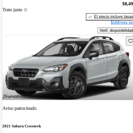
$8,4
Trato justo
El precio incluye tasa
$168/mes es
Verif. disponibilidad
Gu
¡Nuevo!
Aviso patrocinado
2021 Subaru Crosstrek