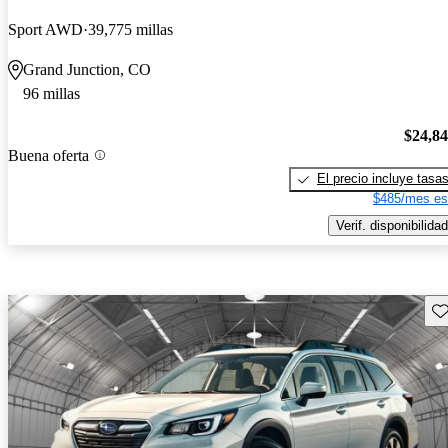
Sport AWD
39,775 millas
Grand Junction, CO
96 millas
$24,8
Buena oferta
El precio incluye tasa
$485/mes es
Verif. disponibilidad
Gu