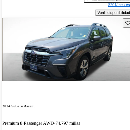
$201/mes es
Verif. disponibilidad
Gu
2024 Subaru Ascent
Premium 8-Passenger AWD
74,797 millas