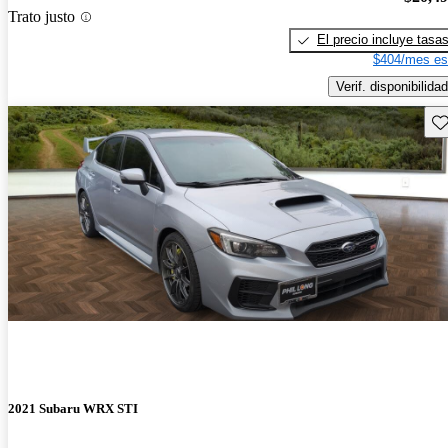
Trato justo
El precio incluye tasa
$404/mes es
Verif. disponibilidad
Gu
2021 Subaru WRX STI