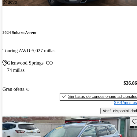
¡Nuevo!
2024 Subaru Ascent
Touring AWD
5,027 millas
Glenwood Springs, CO
74 millas
$36,8
Gran oferta
Sin tasas de concesionario adicionale
$701/mes es
Verif. disponibilidad
Gu