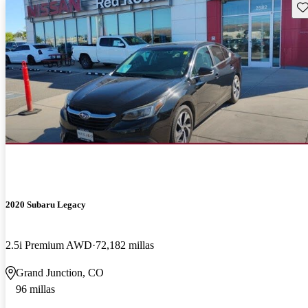
Gu
2020 Subaru Legacy
2.5i Premium AWD
72,182 millas
Grand Junction, CO
96 millas