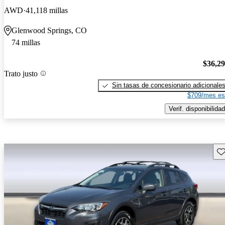
AWD
41,118 millas
Glenwood Springs, CO
74 millas
$36,2
Trato justo
Sin tasas de concesionario adicionale
$709/mes es
Verif. disponibilidad
Gu