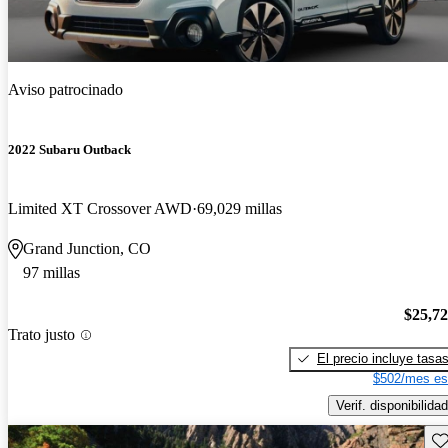
Aviso patrocinado
2022 Subaru Outback
Limited XT Crossover AWD
69,029 millas
Grand Junction, CO
97 millas
$25,7
Trato justo
El precio incluye tasa
$502/mes es
Verif. disponibilidad
Gu