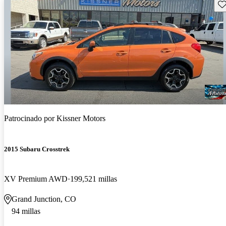
Gu
Patrocinado por
Kissner Motors
2015 Subaru Crosstrek
XV Premium AWD
199,521 millas
Grand Junction, CO
94 millas