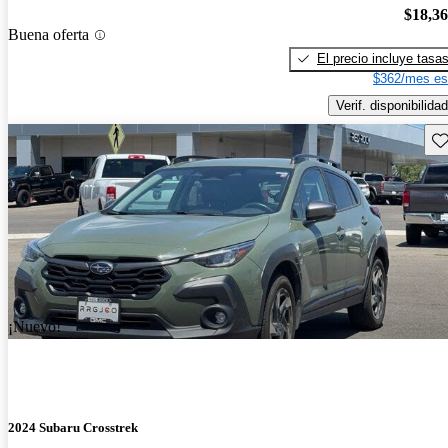
$18,3
Buena oferta
El precio incluye tasa
$362/mes es
Verif. disponibilidad
Gu
¡Nuevo!
2024 Subaru Crosstrek