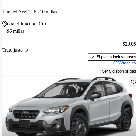
Limited AWD
26,210 millas
Grand Junction, CO
96 millas
$29,0
Trato justo
El precio incluye tasa
$553/mes es
Verif. disponibilidad
Gu