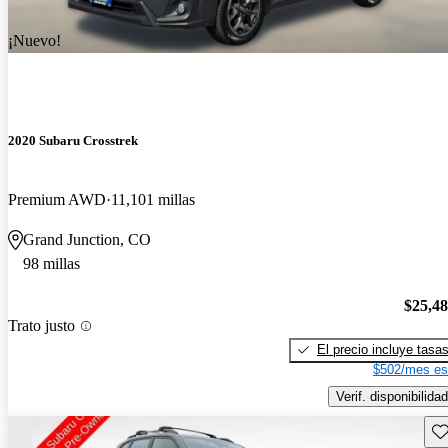
¡Nuevo!
2020 Subaru Crosstrek
Premium AWD
11,101 millas
Grand Junction, CO
98 millas
$25,4
Trato justo
El precio incluye tasa
$502/mes es
Verif. disponibilidad
Gu