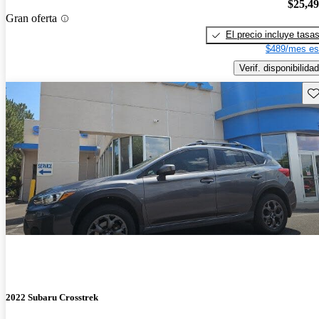
$25,4
Gran oferta
El precio incluye tasa
$489/mes es
Verif. disponibilidad
Gu
2022 Subaru Crosstrek