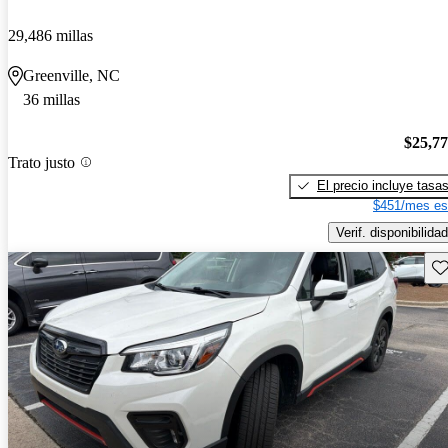
29,486 millas
Greenville, NC
36 millas
$25,7
Trato justo
El precio incluye tasa
$451/mes es
Verif. disponibilidad
Gu