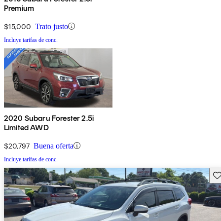
Premium
$15,000
Trato justo
Incluye tarifas de conc.
2020 Subaru Forester 2.5i
Limited AWD
$20,797
Buena oferta
Incluye tarifas de conc.
Gu