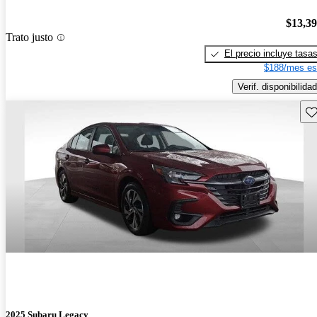
$13,3
Trato justo
El precio incluye tasa
$188/mes es
Verif. disponibilidad
Gu
2025 Subaru Legacy