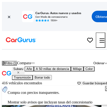
CarGurus: Autos nuevos y usados
Obtene
Con Modo de concesionario
150K+
Autos Subaru usados en venta cerca de
Goldsboro, NC
Compara
Filtro (1)
Ordenar
Subaru
Año
A 50 millas de distancia
Millaje
Color
Transmisión
Borrar todo
416 vehículos encontrados
Guardar búsque
Compra con precios transparentes.
Mostrar solo avisos que incluyan tasas del concesionario