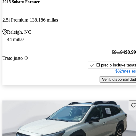
2015 Subaru Forester
2.5i Premium
138,186 millas
Raleigh, NC
44 millas
$9,194
$8,9
Trato justo
El precio incluye tasa
$82/mes es
Verif. disponibilidad
Gu