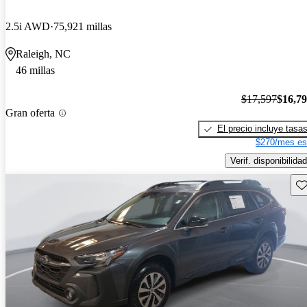
2.5i AWD
75,921 millas
Raleigh, NC
46 millas
$17,597
$16,7
Gran oferta
El precio incluye tasa
$270/mes es
Verif. disponibilidad
Gu