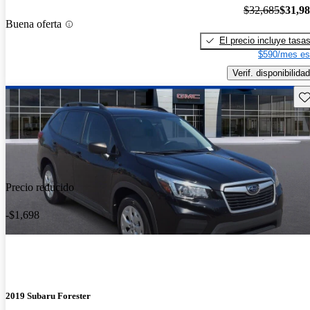
$32,685
$31,9
Buena oferta
El precio incluye tasa
$590/mes es
Verif. disponibilidad
Gu
Precio reducido
-$1,698
2019 Subaru Forester