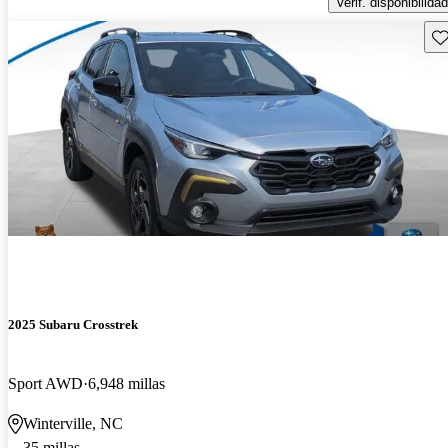
Verif. disponibilidad
Gu
2025 Subaru Crosstrek
Sport AWD
6,948 millas
Winterville, NC
35 millas