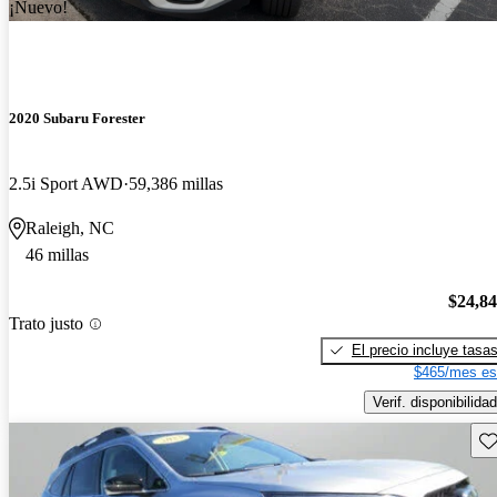
¡Nuevo!
2020 Subaru Forester
2.5i Sport AWD
59,386 millas
Raleigh, NC
46 millas
$24,8
Trato justo
El precio incluye tasa
$465/mes es
Verif. disponibilidad
Gu