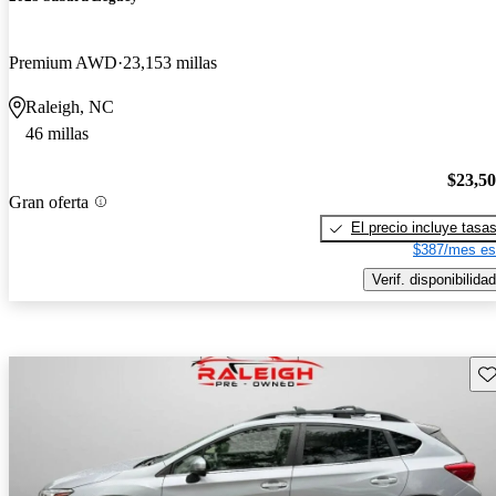
Premium AWD
23,153 millas
Raleigh, NC
46 millas
$23,5
Gran oferta
El precio incluye tasa
$387/mes es
Verif. disponibilidad
Gu