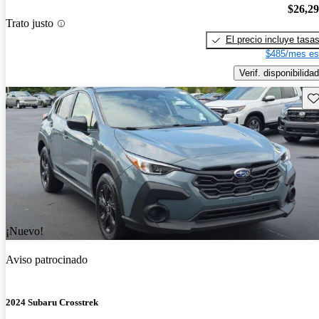
$26,2
Trato justo
El precio incluye tasa
$485/mes es
Verif. disponibilidad
Gu
¡Nuevo!
Aviso patrocinado
2024 Subaru Crosstrek