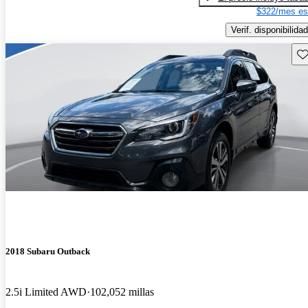
$322/mes es
Verif. disponibilidad
Gu
2018 Subaru Outback
2.5i Limited AWD
102,052 millas