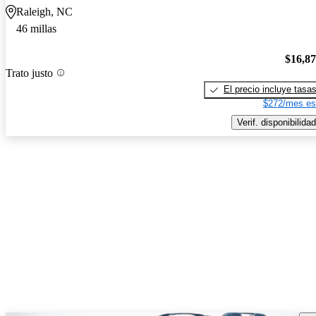
Raleigh, NC
46 millas
$16,8
Trato justo
El precio incluye tasa
$272/mes es
Verif. disponibilidad