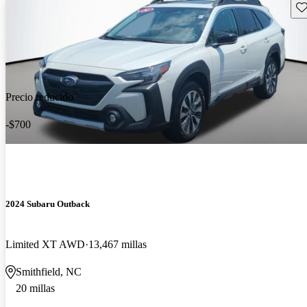
Gu
Precio reducido
-$700
2024 Subaru Outback
Limited XT AWD
13,467 millas
Smithfield, NC
20 millas