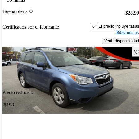
Buena oferta
$28,9
El precio incluye tasa
Certificados por el fabricante
$506/mes es
Verif. disponibilidad
Gu
Precio reducido
-$198