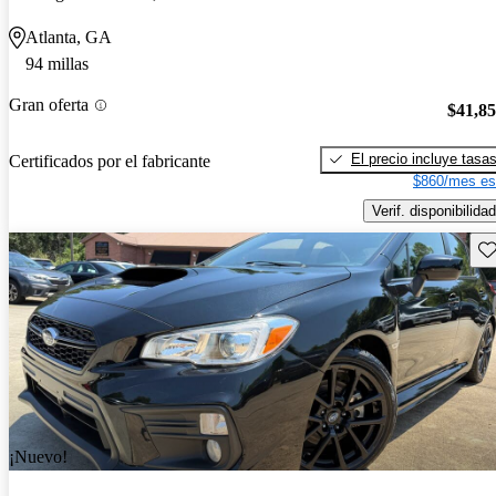
Atlanta, GA
94 millas
Gran oferta
$41,8
El precio incluye tasa
Certificados por el fabricante
$860/mes es
Verif. disponibilidad
Gu
¡Nuevo!