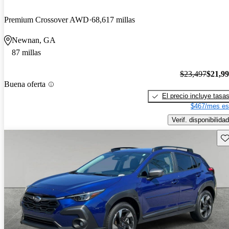
Premium Crossover AWD
68,617 millas
Newnan, GA
87 millas
$23,497
$21,9
Buena oferta
El precio incluye tasa
$467/mes es
Verif. disponibilidad
Gu