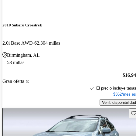
2019 Subaru Crosstrek
2.0i Base AWD
62,304 millas
Birmingham, AL
58 millas
$16,9
Gran oferta
El precio incluye tasa
$362/mes es
Verif. disponibilidad
Gu