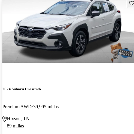
Gu
2024 Subaru Crosstrek
Premium AWD
39,995 millas
Hixson, TN
89 millas