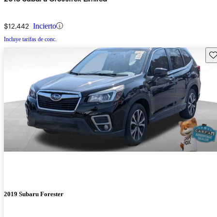
$12,442
Incierto
Incluye tarifas de conc.
Gu
2019 Subaru Forester