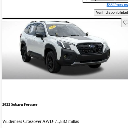
$532/mes es
Verif. disponibilidad
Gu
2022 Subaru Forester
Wilderness Crossover AWD
71,882 millas