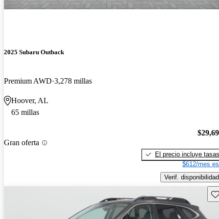
2025 Subaru Outback
Premium AWD
3,278 millas
Hoover, AL
65 millas
$29,6
Gran oferta
El precio incluye tasa
$612/mes es
Verif. disponibilidad
Gu