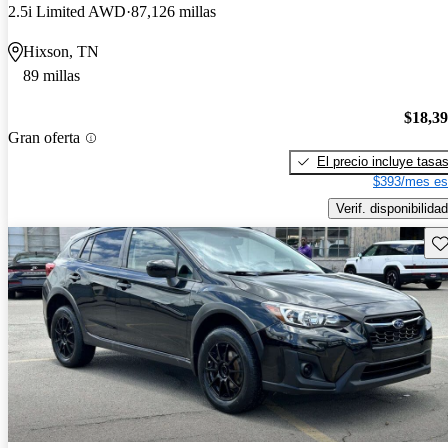
2.5i Limited AWD
87,126 millas
Hixson, TN
89 millas
$18,3
Gran oferta
El precio incluye tasa
$393/mes es
Verif. disponibilidad
Gu