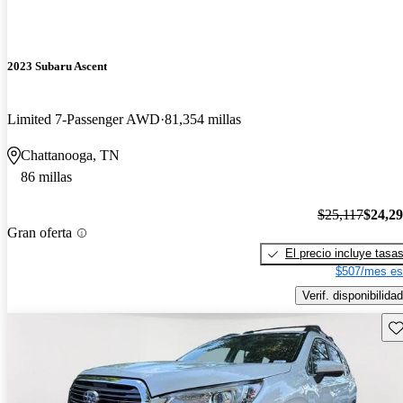
2023 Subaru Ascent
Limited 7-Passenger AWD
81,354 millas
Chattanooga, TN
86 millas
$25,117
$24,2
Gran oferta
El precio incluye tasa
$507/mes es
Verif. disponibilidad
Gu