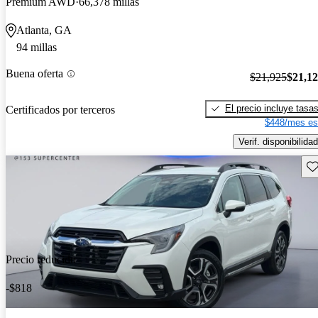
Premium AWD
66,378 millas
Atlanta, GA
94 millas
Buena oferta
$21,925
$21,1
El precio incluye tasa
Certificados por terceros
$448/mes es
Verif. disponibilidad
Gu
Precio reducido
-$818