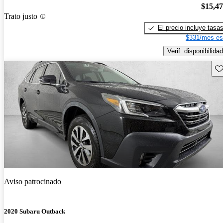
$15,4
Trato justo
El precio incluye tasa
$331/mes es
Verif. disponibilidad
Gu
Aviso patrocinado
2020 Subaru Outback