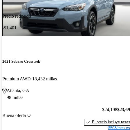
Precio reducido
-$1,401
2021 Subaru Crosstrek
Premium AWD
18,432 millas
Atlanta, GA
98 millas
$24,198
$23,6
Buena oferta
El precio incluye tasa
$503/mes es