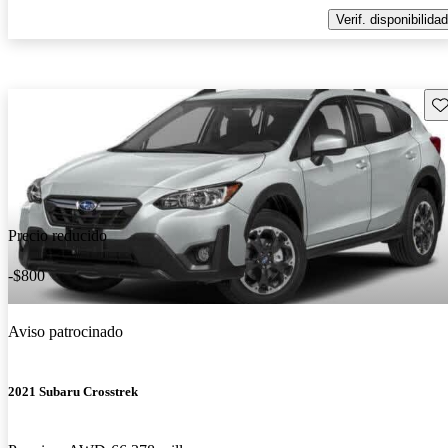
Verif. disponibilidad
Gu
Precio reducido
-$800
Aviso patrocinado
2021 Subaru Crosstrek