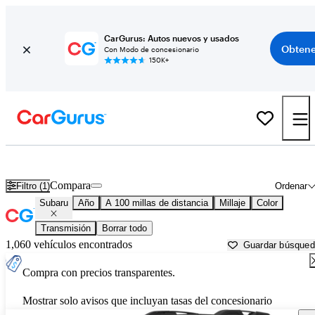
CarGurus: Autos nuevos y usados
Obtene
Con Modo de concesionario
150K+
Autos Subaru usados en venta cerca de
Gadsden, AL
Compara
Filtro (1)
Ordenar
Subaru
Año
A 100 millas de distancia
Millaje
Color
Transmisión
Borrar todo
1,060 vehículos encontrados
Guardar búsque
Compra con precios transparentes.
Mostrar solo avisos que incluyan tasas del concesionario