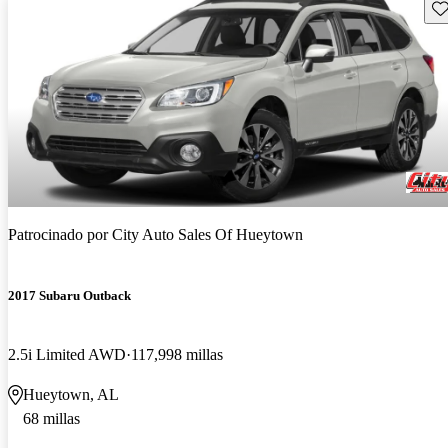
Gu
Patrocinado por
City Auto Sales Of Hueytown
2017 Subaru Outback
2.5i Limited AWD
117,998 millas
Hueytown, AL
68 millas