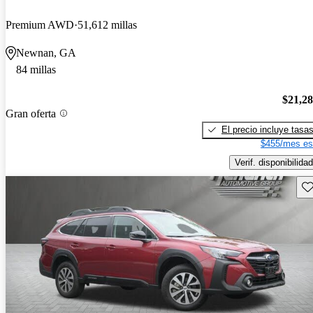
Premium AWD
51,612 millas
Newnan, GA
84 millas
$21,2
Gran oferta
El precio incluye tasa
$455/mes es
Verif. disponibilidad
Gu