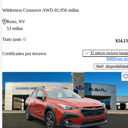
Wilderness Crossover AWD
81,956 millas
Reno, NV
53 millas
Trato justo
$24,1
El precio incluye tasa
Certificados por terceros
$469/mes es
Verif. disponibilidad
Gu