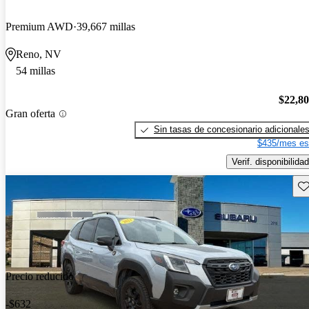
Premium AWD
39,667 millas
Reno, NV
54 millas
$22,8
Gran oferta
Sin tasas de concesionario adicionale
$435/mes es
Verif. disponibilidad
Gu
Precio reducido
-$632