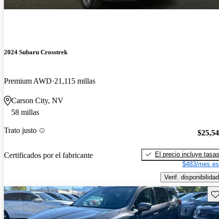
2024 Subaru Crosstrek
Premium AWD
21,115 millas
Carson City, NV
58 millas
Trato justo
$25,5
El precio incluye tasa
Certificados por el fabricante
$483/mes es
Verif. disponibilidad
Gu