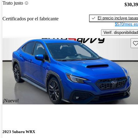
Trato justo
$30,3
El precio incluye tasa
Certificados por el fabricante
$570/mes es
Verif. disponibilidad
Gu
¡Nuevo!
2023 Subaru WRX