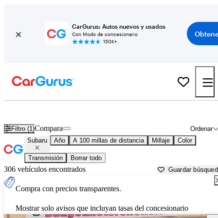
CarGurus: Autos nuevos y usados
Obtene
Con Modo de concesionario
150K+
Autos Subaru usados en venta cerca de
Fallon, NV
Compara
Filtro (1)
Ordenar
Subaru
Año
A 100 millas de distancia
Millaje
Color
Transmisión
Borrar todo
306 vehículos encontrados
Guardar búsque
Compra con precios transparentes.
Mostrar solo avisos que incluyan tasas del concesionario