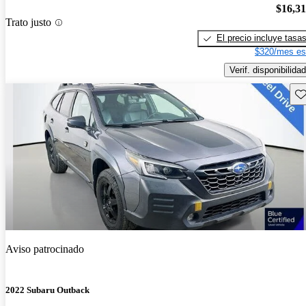
$16,3
Trato justo
El precio incluye tasa
$320/mes es
Verif. disponibilidad
Gu
Aviso patrocinado
2022 Subaru Outback