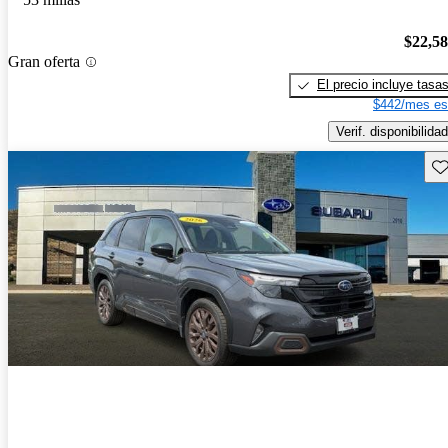
$22,5
Gran oferta
El precio incluye tasa
$442/mes es
Verif. disponibilidad
Gu