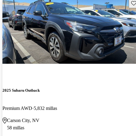
Gu
2025 Subaru Outback
Premium AWD
5,832 millas
Carson City, NV
58 millas