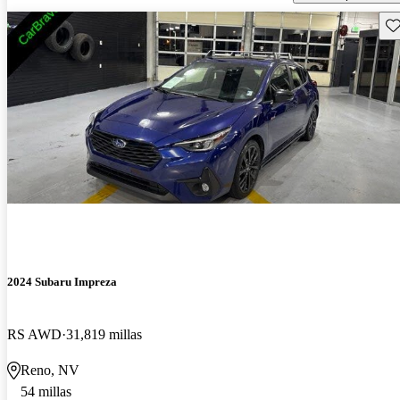
Gu
2024 Subaru Impreza
RS AWD
31,819 millas
Reno, NV
54 millas