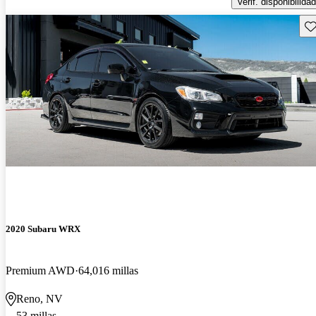
Verif. disponibilidad
Gu
2020 Subaru WRX
Premium AWD
64,016 millas
Reno, NV
53 millas