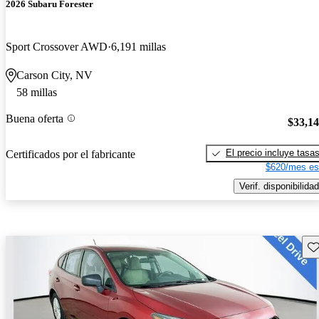
2026 Subaru Forester
Sport Crossover AWD
6,191 millas
Carson City, NV
58 millas
Buena oferta
$33,1
El precio incluye tasa
Certificados por el fabricante
$620/mes es
Verif. disponibilidad
Gu