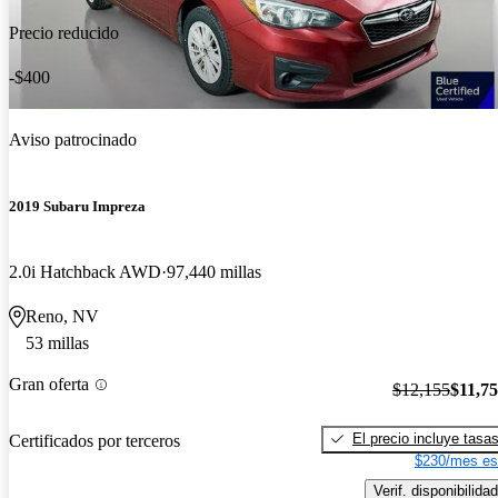
Precio reducido
-$400
Aviso patrocinado
2019 Subaru Impreza
2.0i Hatchback AWD
97,440 millas
Reno, NV
53 millas
Gran oferta
$12,155
$11,7
El precio incluye tasa
Certificados por terceros
$230/mes es
Verif. disponibilidad