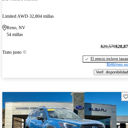
Limited AWD
32,804 millas
Reno, NV
54 millas
$29,579
$28,8
Trato justo
El precio incluye tasa
$546/mes es
Verif. disponibilidad
Gu