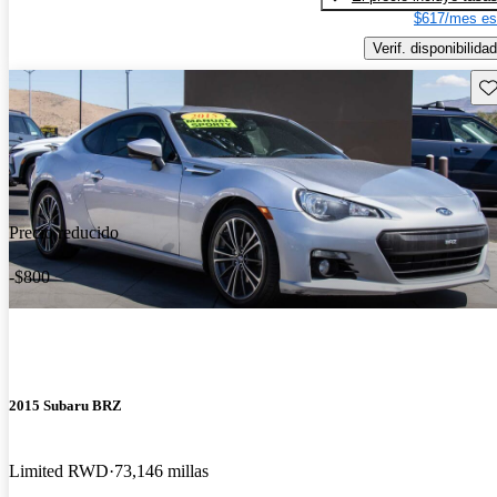
$617/mes es
Verif. disponibilidad
Gu
Precio reducido
-$800
2015 Subaru BRZ
Limited RWD
73,146 millas